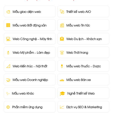
🎨
🚀
Mẫu giao diện web
Thiết kế web AIO
🏢
📰
Mẫu web Bất động sản
Mẫu web Tin tức
💻
🏨
Web Công nghệ – Máy tính
Web Du lịch – Khách sạn
💄
👗
Web Mỹ phẩm – Làm đẹp
Web Thời trang
📐
💊
Web Kiến trúc – Nội thất
Mẫu web Thuốc – Dược
🤝
🚗
Mẫu web Doanh nghiệp
Mẫu web Bán xe
✨
🎓
Mẫu web Khác
Nghề Thiết kế Web
⚙️
📈
Phần mềm ứng dụng
Dịch vụ SEO & Marketing