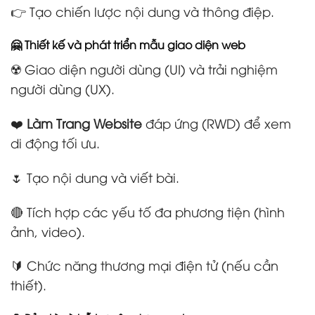
👉 Tạo chiến lược nội dung và thông điệp.
🤗 Thiết kế và phát triển mẫu giao diện web
☢️ Giao diện người dùng (UI) và trải nghiệm
người dùng (UX).
❤️
Làm Trang Website
đáp ứng (RWD) để xem
di động tối ưu.
🌷 Tạo nội dung và viết bài.
🔴 Tích hợp các yếu tố đa phương tiện (hình
ảnh, video).
🔰 Chức năng thương mại điện tử (nếu cần
thiết).