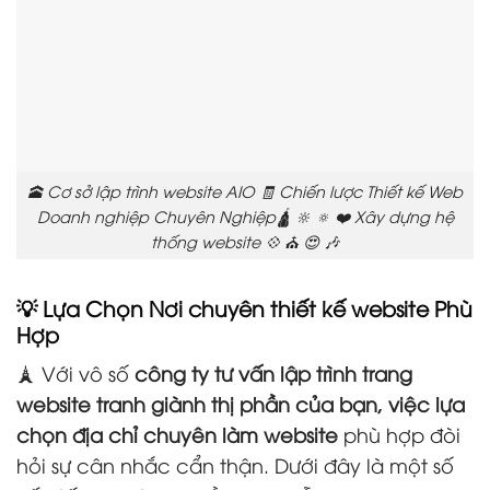
🕋 Cơ sở lập trình website AIO 🧾 Chiến lược Thiết kế Web
Doanh nghiệp Chuyên Nghiệp🛕 🔆 🔅 ❤️ Xây dựng hệ
thống website 💠 ⛪ 😍 🎶
💡 Lựa Chọn Nơi chuyên thiết kế website Phù
Hợp
🗼 Với vô số
công ty tư vấn lập trình trang
website tranh giành thị phần của bạn, việc lựa
chọn địa chỉ chuyên làm website
phù hợp đòi
hỏi sự cân nhắc cẩn thận. Dưới đây là một số