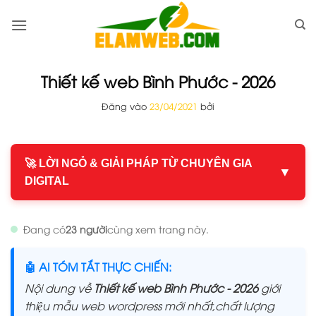
Bỏ
qua
nội
dung
Thiết kế web Bình Phước - 2026
Đăng vào
23/04/2021
bởi
🚀 LỜI NGỎ & GIẢI PHÁP TỪ CHUYÊN GIA
▼
DIGITAL
Đang có
23 người
cùng xem trang này.
🤖 AI TÓM TẮT THỰC CHIẾN:
Nội dung về
Thiết kế web Bình Phước - 2026
giới
thiệu mẫu web wordpress mới nhất,chất lượng