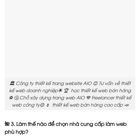
🏛️ Công ty thiết kế trang website AIO 😊 Tư vấn về thiết
kế web doanh nghiệp🌟 🏆 học thiết kế web bán hàng
⚽ 🤔 Chỗ xây dựng trang web AIO 💙 Freelancer thiết kế
web công ty🟡 🌷 thiết kế web bán hàng cao cấp 📣
🌺 3. Làm thế nào để chọn nhà cung cấp làm web
phù hợp?