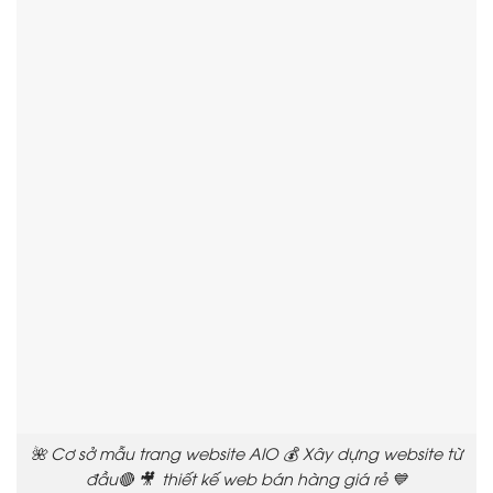
🌺 Cơ sở mẫu trang website AIO 💰 Xây dựng website từ
đầu🔴 🎥 thiết kế web bán hàng giá rẻ 💙