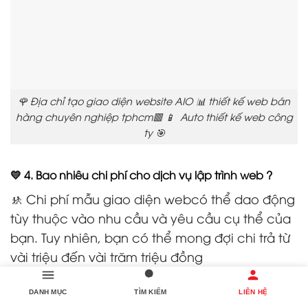
🌹 Địa chỉ tạo giao diện website AIO 📊 thiết kế web bán
hàng chuyên nghiệp tphcm🟥 📱 Auto thiết kế web công
ty 🎯
💛 4. Bao nhiêu chi phí cho dịch vụ lập trình web ?
🚸 Chi phí mẫu giao diện webcó thể dao động
tùy thuộc vào nhu cầu và yêu cầu cụ thể của
bạn. Tuy nhiên, bạn có thể mong đợi chi trả từ
vài triệu đến vài trăm triệu đồng
🔥 5. Bao lâu thì mẫu giao diện website của tôi sẽ được
DANH MỤC
TÌM KIẾM
LIÊN HỆ
thiết kế và hoàn thiện?