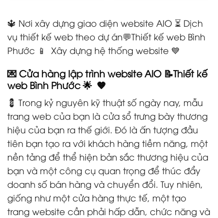
🔱 Nơi xây dựng giao diện website AIO ⏳ Dịch
vụ thiết kế web theo dự án💬Thiết kế web Bình
Phước 📱 Xây dựng hệ thống website 💙
💌 Cửa hàng lập trình website AIO 📝Thiết kế
web Bình Phước 🌟 🧡
💈 Trong kỷ nguyên kỹ thuật số ngày nay, mẫu
trang web của bạn là cửa sổ trưng bày thương
hiệu của bạn ra thế giới. Đó là ấn tượng đầu
tiên bạn tạo ra với khách hàng tiềm năng, một
nền tảng để thể hiện bản sắc thương hiệu của
bạn và một công cụ quan trọng để thúc đẩy
doanh số bán hàng và chuyển đổi. Tuy nhiên,
giống như một cửa hàng thực tế, một tạo
trang website cần phải hấp dẫn, chức năng và