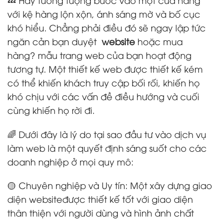
với kệ hàng lộn xộn, ánh sáng mờ và bố cục
khó hiểu. Chẳng phải điều đó sẽ ngay lập tức
ngăn cản bạn duyệt
website
hoặc mua
hàng? mẫu trang web của bạn hoạt động
tương tự. Một thiết kế web được thiết kế kém
có thể khiến khách truy cập bối rối, khiến họ
khó chịu với các vấn đề điều hướng và cuối
cùng khiến họ rời đi.
🌈 Dưới đây là lý do tại sao đầu tư vào dịch vụ
làm web là một quyết định sáng suốt cho các
doanh nghiệp ở mọi quy mô:
🟡 Chuyên nghiệp và Uy tín: Một xây dựng giao
diện websiteđược thiết kế tốt với giao diện
thân thiện với người dùng và hình ảnh chất