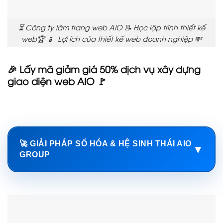
⏳ Công ty làm trang web AIO 📝 Học lập trình thiết kế
web🏆 📱 Lợi ích của thiết kế web doanh nghiệp 💸
🎉 Lấy mã giảm giá 50% dịch vụ xây dựng
giao diện web AIO 🚩
🚀 GIẢI PHÁP SỐ HÓA & HỆ SINH THÁI AIO
▼
GROUP