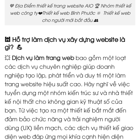
🤎 Địa Điểm thiết kế trang website AIO 🏆 Nhóm thiết kế
web công ty❤️Thiết kế web Bình Phước 🔆 Thiết kế web
cho người mới bắt đầu 👥
🕍 Hỗ trợ làm dịch vụ xây dựng website là
gì? 💪
💥
Dịch vụ làm trang web
bao gồm một loạt
các dịch vụ chuyên nghiệp giúp doanh
nghiệp tạo lập, phát triển và duy trì một làm
trang website hiệu suất cao. Hãy nghĩ về việc
tuyển dụng một nhóm kiến trúc sư và nhà thiết
kế nội thất cho không gian kỹ thuật số của
bạn. Từ việc tạo ra một thiết kế bắt mắt đến
đảm bảo chức năng và trải nghiệm người
dùng (UX) liền mạch, các dịch vụ thiết kế giao
diện web đáp ứng mọi khía cạnh hiện diện