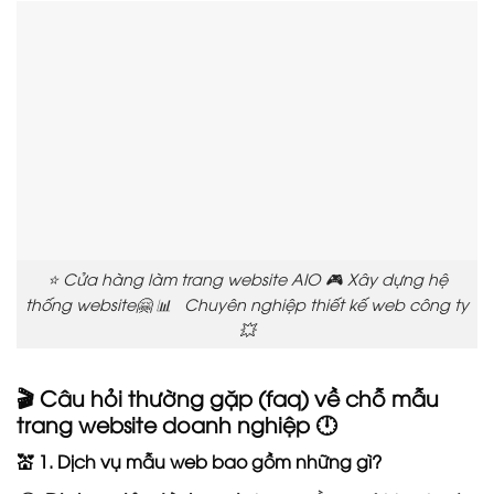
⭐ Cửa hàng làm trang website AIO 🎮 Xây dựng hệ
thống website🤗 📊 Chuyên nghiệp thiết kế web công ty
💥
🎬 Câu hỏi thường gặp (faq) về chỗ mẫu
trang website doanh nghiệp 🕛
💒 1. Dịch vụ mẫu web bao gồm những gì?