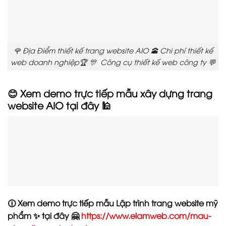
🌹 Địa Điểm thiết kế trang website AIO 🕋 Chi phí thiết kế
web doanh nghiệp🏆 🎊 Công cụ thiết kế web công ty 💬
😊 Xem demo trực tiếp mẫu xây dựng trang
website AIO tại đây 🕌
🕧 Xem demo trực tiếp mẫu Lập trình trang website mỹ
phẩm ✨ tại đây 🤗
https://www.elamweb.com/mau-