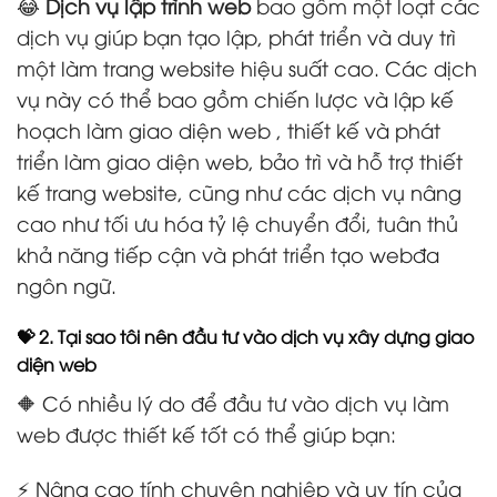
😂
Dịch vụ lập trình web
bao gồm một loạt các
dịch vụ giúp bạn tạo lập, phát triển và duy trì
một làm trang website hiệu suất cao. Các dịch
vụ này có thể bao gồm chiến lược và lập kế
hoạch làm giao diện web , thiết kế và phát
triển làm giao diện web, bảo trì và hỗ trợ thiết
kế trang website, cũng như các dịch vụ nâng
cao như tối ưu hóa tỷ lệ chuyển đổi, tuân thủ
khả năng tiếp cận và phát triển tạo webđa
ngôn ngữ.
💝 2. Tại sao tôi nên đầu tư vào dịch vụ xây dựng giao
diện web
🔶 Có nhiều lý do để đầu tư vào dịch vụ làm
web được thiết kế tốt có thể giúp bạn:
⚡ Nâng cao tính chuyên nghiệp và uy tín của