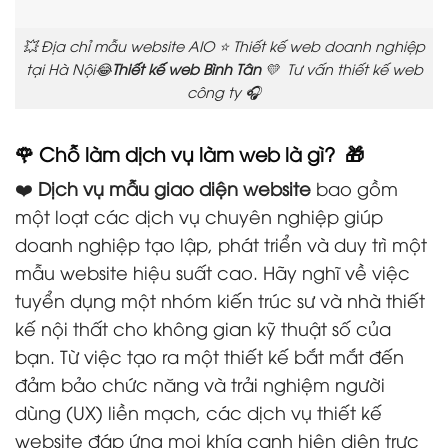
💥 Địa chỉ mẫu website AIO ⭐ Thiết kế web doanh nghiệp
tại Hà Nội😂
Thiết kế web Bình Tân
💛 Tư vấn thiết kế web
công ty 🎧
🌹 Chỗ làm dịch vụ làm web là gì? 🎁
❤️
Dịch vụ mẫu giao diện website
bao gồm
một loạt các dịch vụ chuyên nghiệp giúp
doanh nghiệp tạo lập, phát triển và duy trì một
mẫu website hiệu suất cao. Hãy nghĩ về việc
tuyển dụng một nhóm kiến trúc sư và nhà thiết
kế nội thất cho không gian kỹ thuật số của
bạn. Từ việc tạo ra một thiết kế bắt mắt đến
đảm bảo chức năng và trải nghiệm người
dùng (UX) liền mạch, các dịch vụ thiết kế
website đáp ứng mọi khía cạnh hiện diện trực