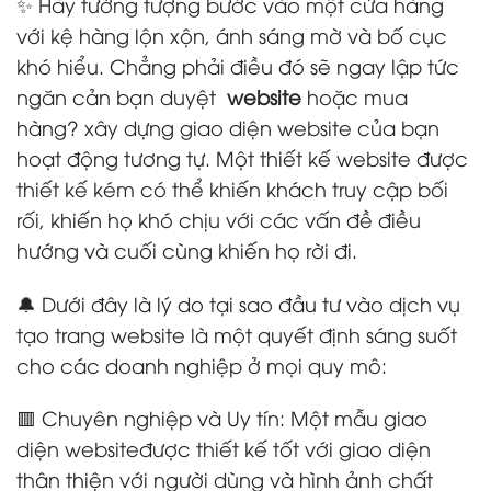
✨ Hãy tưởng tượng bước vào một cửa hàng
với kệ hàng lộn xộn, ánh sáng mờ và bố cục
khó hiểu. Chẳng phải điều đó sẽ ngay lập tức
ngăn cản bạn duyệt
website
hoặc mua
hàng? xây dựng giao diện website của bạn
hoạt động tương tự. Một thiết kế website được
thiết kế kém có thể khiến khách truy cập bối
rối, khiến họ khó chịu với các vấn đề điều
hướng và cuối cùng khiến họ rời đi.
🔔 Dưới đây là lý do tại sao đầu tư vào dịch vụ
tạo trang website là một quyết định sáng suốt
cho các doanh nghiệp ở mọi quy mô:
🟥 Chuyên nghiệp và Uy tín: Một mẫu giao
diện websiteđược thiết kế tốt với giao diện
thân thiện với người dùng và hình ảnh chất