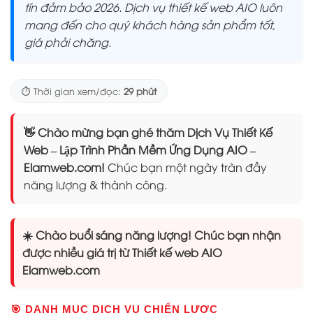
tín đảm bảo 2026. Dịch vụ thiết kế web AIO luôn
mang đến cho quý khách hàng sản phẩm tốt,
giá phải chăng.
⏱️ Thời gian xem/đọc:
29 phút
👋 Chào mừng bạn ghé thăm Dịch Vụ Thiết Kế
Web – Lập Trình Phần Mềm Ứng Dụng AIO –
Elamweb.com!
Chúc bạn một ngày tràn đầy
năng lượng & thành công.
☀️ Chào buổi sáng năng lượng! Chúc bạn nhận
được nhiều giá trị từ Thiết kế web AIO
Elamweb.com
🎯 DANH MỤC DỊCH VỤ CHIẾN LƯỢC