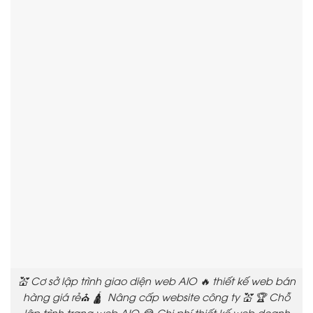
💒 Cơ sở lập trình giao diện web AIO 🔥 thiết kế web bán
hàng giá rẻ⛪ 🛕 Nâng cấp website công ty 💒 🏆 Chỗ
lập trình trang web AIO 😂 Chi phí thiết kế web doanh