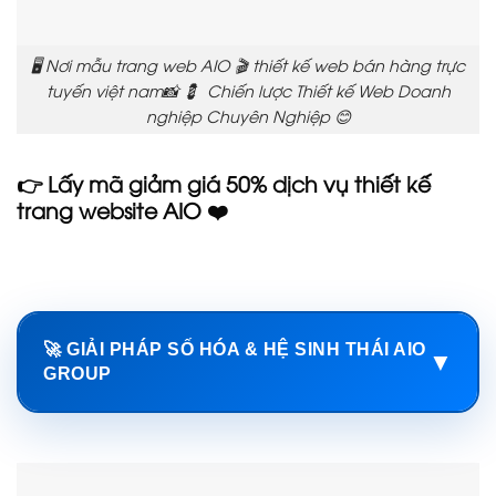
🖥️ Nơi mẫu trang web AIO 🎬 thiết kế web bán hàng trực
tuyến việt nam📸 💈 Chiến lược Thiết kế Web Doanh
nghiệp Chuyên Nghiệp 😊
👉 Lấy mã giảm giá 50% dịch vụ thiết kế
trang website AIO ❤️
🚀 GIẢI PHÁP SỐ HÓA & HỆ SINH THÁI AIO
▼
GROUP