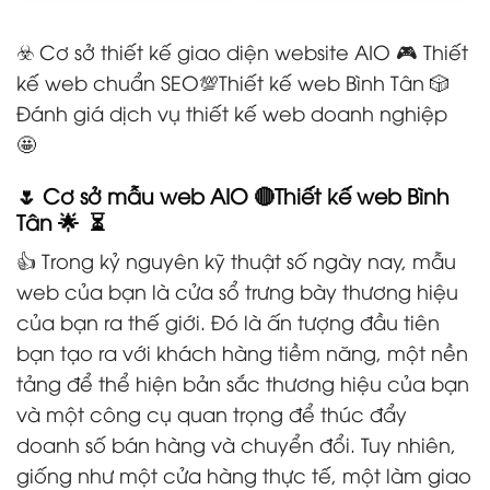
☣️ Cơ sở thiết kế giao diện website AIO 🎮 Thiết
kế web chuẩn SEO💯Thiết kế web Bình Tân 🎲
Đánh giá dịch vụ thiết kế web doanh nghiệp
🤩
🌷 Cơ sở mẫu web AIO 🔴Thiết kế web Bình
Tân 🌟 ⏳
👍 Trong kỷ nguyên kỹ thuật số ngày nay, mẫu
web của bạn là cửa sổ trưng bày thương hiệu
của bạn ra thế giới. Đó là ấn tượng đầu tiên
bạn tạo ra với khách hàng tiềm năng, một nền
tảng để thể hiện bản sắc thương hiệu của bạn
và một công cụ quan trọng để thúc đẩy
doanh số bán hàng và chuyển đổi. Tuy nhiên,
giống như một cửa hàng thực tế, một làm giao