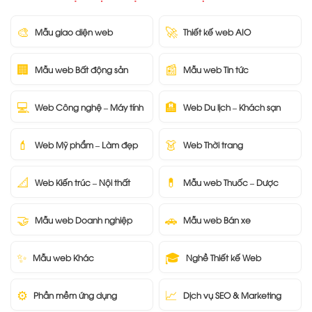
🎨
🚀
Mẫu giao diện web
Thiết kế web AIO
🏢
📰
Mẫu web Bất động sản
Mẫu web Tin tức
💻
🏨
Web Công nghệ – Máy tính
Web Du lịch – Khách sạn
💄
👗
Web Mỹ phẩm – Làm đẹp
Web Thời trang
📐
💊
Web Kiến trúc – Nội thất
Mẫu web Thuốc – Dược
🤝
🚗
Mẫu web Doanh nghiệp
Mẫu web Bán xe
✨
🎓
Mẫu web Khác
Nghề Thiết kế Web
⚙️
📈
Phần mềm ứng dụng
Dịch vụ SEO & Marketing