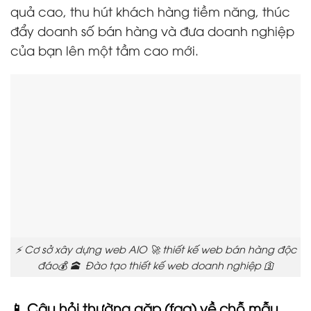
quả cao, thu hút khách hàng tiềm năng, thúc
đẩy doanh số bán hàng và đưa doanh nghiệp
của bạn lên một tầm cao mới.
⚡ Cơ sở xây dựng web AIO 🚀 thiết kế web bán hàng độc
đáo💰 🕋 Đào tạo thiết kế web doanh nghiệp 🛐
📱 Câu hỏi thường gặp (faq) về chỗ mẫu