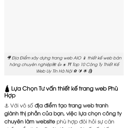
🎥 Địa Điểm xây dựng trang web AIO 📱 thiết kế web bán
hàng chuyên nghiệp🌺 👍 ☀️ ⛩️ Top 10 Công Ty Thiết Kế
Web Uy Tín Hà Nội ⚽ 🔰 🌟 🗿
🛕 Lựa Chọn Tư vấn thiết kế trang web Phù
Hợp
⚓ Với vô số
địa điểm tạo trang web tranh
giành thị phần của bạn, việc lựa chọn công ty
chuyên làm website
phù hợp đòi hỏi sự cân