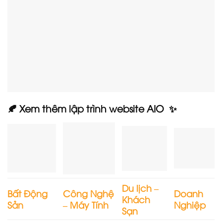
🍂 Xem thêm lập trình website AIO ✨
Du lịch –
Bất Động
Công Nghệ
Doanh
Khách
Sản
– Máy Tính
Nghiệp
Sạn