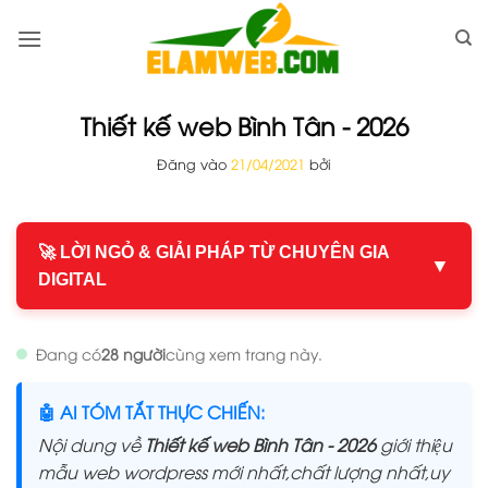
Bỏ
qua
nội
dung
Thiết kế web Bình Tân - 2026
Đăng vào
21/04/2021
bởi
🚀 LỜI NGỎ & GIẢI PHÁP TỪ CHUYÊN GIA
▼
DIGITAL
Đang có
28 người
cùng xem trang này.
🤖 AI TÓM TẮT THỰC CHIẾN:
Nội dung về
Thiết kế web Bình Tân - 2026
giới thiệu
mẫu web wordpress mới nhất,chất lượng nhất,uy