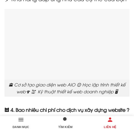
🕋 Cơ sở tạo giao diện web AIO 😊 Học lập trình thiết kế
web🍄 💒 Kỹ thuật thiết kế web doanh nghiệp 🖥️
🕍 4. Bao nhiêu chi phí cho dịch vụ xây dựng website ?
🎲 Chi phí xây dựng webcó thể dao động tùy
thuộc vào nhu cầu và yêu cầu cụ thể của
DANH MỤC
TÌM KIẾM
LIÊN HỆ