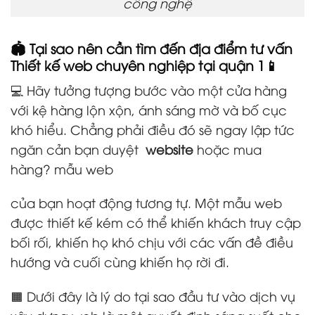
công nghệ
🏟️ Tại sao nên cần tìm đến địa điểm tư vấn
Thiết kế web chuyên nghiệp tại quận 1📱
💻 Hãy tưởng tượng bước vào một cửa hàng
với kệ hàng lộn xộn, ánh sáng mờ và bố cục
khó hiểu. Chẳng phải điều đó sẽ ngay lập tức
ngăn cản bạn duyệt
website
hoặc mua
hàng? mẫu web
của bạn hoạt động tương tự. Một mẫu web
được thiết kế kém có thể khiến khách truy cập
bối rối, khiến họ khó chịu với các vấn đề điều
hướng và cuối cùng khiến họ rời đi.
🟧 Dưới đây là lý do tại sao đầu tư vào dịch vụ