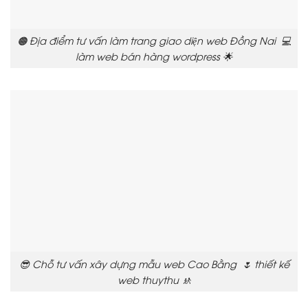
🟠 Địa điểm tư vấn làm trang giao diện web Đồng Nai 💻
làm web bán hàng wordpress 🌟
😎 Chỗ tư vấn xây dựng mẫu web Cao Bằng 🌷 thiết kế
web thuythu 🚸