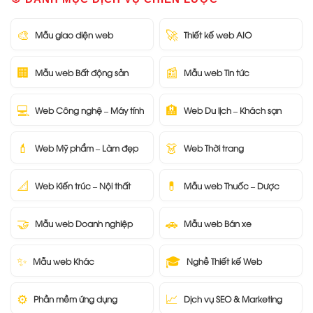
🎨
🚀
Mẫu giao diện web
Thiết kế web AIO
🏢
📰
Mẫu web Bất động sản
Mẫu web Tin tức
💻
🏨
Web Công nghệ – Máy tính
Web Du lịch – Khách sạn
💄
👗
Web Mỹ phẩm – Làm đẹp
Web Thời trang
📐
💊
Web Kiến trúc – Nội thất
Mẫu web Thuốc – Dược
🤝
🚗
Mẫu web Doanh nghiệp
Mẫu web Bán xe
✨
🎓
Mẫu web Khác
Nghề Thiết kế Web
⚙️
📈
Phần mềm ứng dụng
Dịch vụ SEO & Marketing