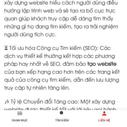
xây dựng website hiểu cách người dùng điều
hướng lập trình web và sẽ tạo ra bố cục trực
quan giúp khách truy cập dễ dàng tìm thấy
những gì họ đang tìm kiếm, tạo ra trải nghiệm
người dùng tích cực.
⏳ Tối ưu hóa Công cụ Tìm kiếm (SEO): Các
dịch vụ thiết kế thường kết hợp các phương
pháp hay nhất về SEO, đảm bảo
tạo website
của bạn xếp hạng cao hơn trên các trang kết
quả của công cụ tìm kiếm, dẫn đến lưu lượng
truy cập tự nhiên tăng lên.
🎶 Tỷ lệ Chuyển đổi Tăng cao: Một xây dựng
website được thiết kế tốt với lời kêu gọi hành
động rõ ràng khuyến khích khách truy cập thực
DANH MỤC
TÌM KIẾM
LIÊN HỆ
hiện hành động mong muốn, cho dù đó là