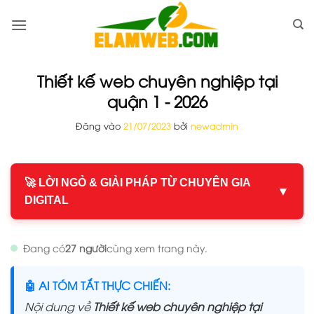
Bỏ
qua
nội
dung
Thiết kế web chuyên nghiệp tại
quận 1 - 2026
Đăng vào
21/07/2023
bởi
newadmin
🚀 LỜI NGỎ & GIẢI PHÁP TỪ CHUYÊN GIA
▼
DIGITAL
Đang có
27 người
cùng xem trang này.
🤖 AI TÓM TẮT THỰC CHIẾN:
Nội dung về
Thiết kế web chuyên nghiệp tại