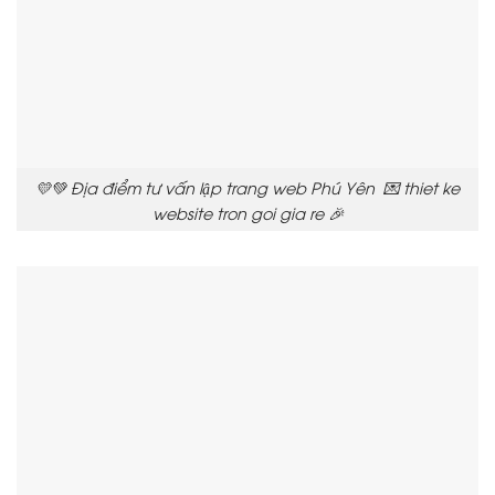
💛💚 Địa điểm tư vấn lập trang web Phú Yên 💌 thiet ke
website tron goi gia re 🎉