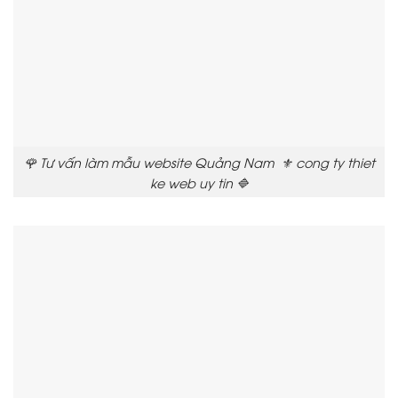
🌹 Tư vấn làm mẫu website Quảng Nam ⚜️ cong ty thiet
ke web uy tin 🔷