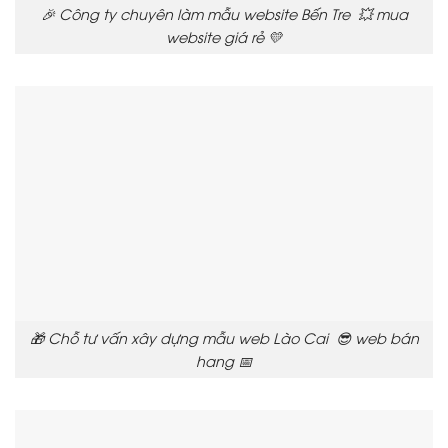
🎉 Công ty chuyên làm mẫu website Bến Tre 💥 mua
website giá rẻ 💛
🎁 Chỗ tư vấn xây dựng mẫu web Lào Cai 😎 web bán
hang 📅