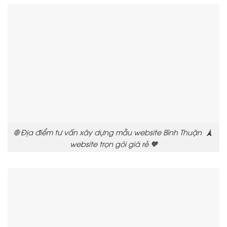
🌐 Địa điểm tư vấn xây dựng mẫu website Bình Thuận 🗼
website trọn gói giá rẻ 🧡