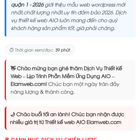
quận 1 - 2026
giới thiệu mẫu web wordpress mới
nhất,chất lượng nhất,uy tín đảm bảo 2026. Dịch
vụ thiết kế web AIO luôn mang đến cho quý
khách hàng sản phẩm tốt, giá phải chăng.
⏱️ Thời gian xem/đọc:
39 phút
👋 Chào mừng bạn ghé thăm Dịch Vụ Thiết Kế
Web – Lập Trình Phần Mềm Ứng Dụng AIO –
Elamweb.com!
Chúc bạn một ngày tràn đầy
năng lượng & thành công.
🌙 Chào buổi tối an lành! Chúc bạn nhận được
nhiều giá trị từ Thiết kế web AIO Elamweb.com
🎯 DANH MỤC DỊCH VỤ CHIẾN LƯỢC