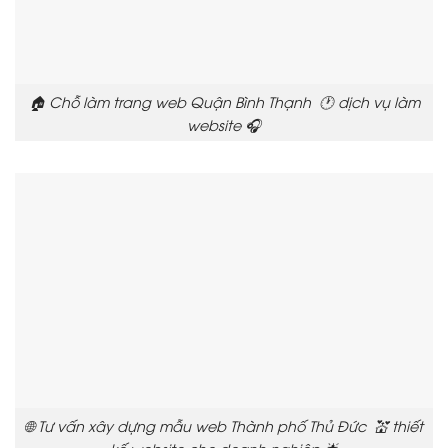
🏠 Chỗ làm trang web Quận Bình Thạnh 🕐 dịch vụ làm
website 🎧
🌐 Tư vấn xây dựng mẫu web Thành phố Thủ Đức 💒 thiết