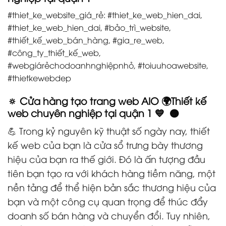
#thiet_ke_website_giá_rẻ: #thiet_ke_web_hien_dai,
#thiet_ke_web_hien_dai, #bảo_trì_website,
#thiết_kế_web_bán_hàng, #gia_re_web,
#công_ty_thiết_kế_web,
#webgiárẻchodoanhnghiệpnhỏ, #toiuuhoawebsite,
#thietkewebdep
🔅 Cửa hàng tạo trang web AIO 🌍Thiết kế
web chuyên nghiệp tại quận 1 💙 🟠
💪 Trong kỷ nguyên kỹ thuật số ngày nay, thiết
kế web của bạn là cửa sổ trưng bày thương
hiệu của bạn ra thế giới. Đó là ấn tượng đầu
tiên bạn tạo ra với khách hàng tiềm năng, một
nền tảng để thể hiện bản sắc thương hiệu của
bạn và một công cụ quan trọng để thúc đẩy
doanh số bán hàng và chuyển đổi. Tuy nhiên,