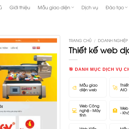
ủ
Giới thiệu
Mẫu giao diện
Dịch vụ
Đào tạo
TRANG CHỦ
/
DOANH NGHIỆP
Thiết kế web d
🎯 DANH MỤC DỊCH VỤ C
Mẫu giao
Thiế
🎨
🚀
diện web
AIO
Web Công
Web 
💻
🏨
nghệ - Máy
- Kh
tính
Web Kiến
Mẫu