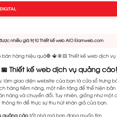
 DIGITAL
ược nhiều giá trị từ Thiết kế web AIO Elamweb.com
bán hàng hiệu quả🛑 🔱 🌐 🟨 Thiết kế web dịch vụ
IO 📅 Thiết kế web dịch vụ quảng cá
, làm giao diện website của bạn là cửa sổ trưng b
hách hàng tiềm năng, một nền tảng để thể hiện bả
án hàng và chuyển đổi. Tuy nhiên, giống như một 
thông tin để thực sự thu hút khán giả của bạn.
vụ quảng cáo
tốt nhà mà bạn đang muốn tìm