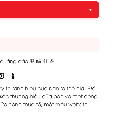
▼
 quảng cáo 🧡 📸 🛑 🎉
o⏰ 📱
ày thương hiệu của bạn ra thế giới. Đó
n sắc thương hiệu của bạn và một công
cửa hàng thực tế, một mẫu website