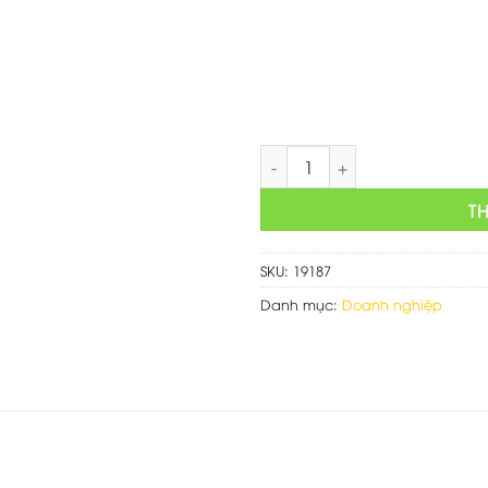
là:
1,500,
Thiết kế web dịch vụ quảng c
T
SKU:
19187
Danh mục:
Doanh nghiệp