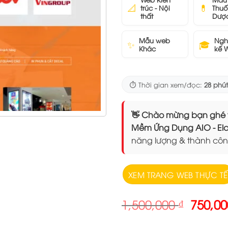
📐
💊
trúc - Nội
Thuố
thất
Dượ
Mẫu web
Ngh
✨
🎓
Khác
kế 
⏱️ Thời gian xem/đọc:
28 phút
👋 Chào mừng bạn ghé thăm
Mềm Ứng Dụng AIO - 
năng lượng & thành côn
XEM TRANG WEB THỰC TẾ
Giá
1,500,000
₫
750,0
gốc