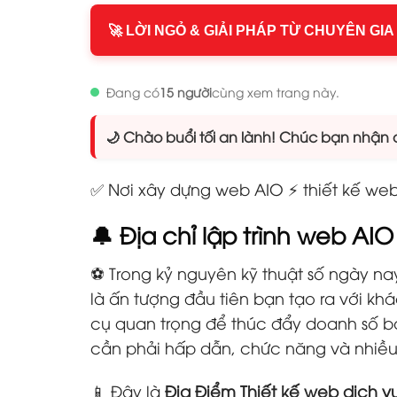
🚀 LỜI NGỎ & GIẢI PHÁP TỪ CHUYÊN GIA
Đang có
15 người
cùng xem trang này.
🌙 Chào buổi tối an lành! Chúc bạn nhận đ
✅ Nơi xây dựng web AIO ⚡ thiết kế web 
🔔 Địa chỉ lập trình web A
⚽ Trong kỷ nguyên kỹ thuật số ngày nay
là ấn tượng đầu tiên bạn tạo ra với k
cụ quan trọng để thúc đẩy doanh số b
cần phải hấp dẫn, chức năng và nhiều 
📱 Đây là
Địa Điểm Thiết kế web dịch 