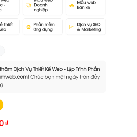
Mẫu web
🤝
🚗
c -
Doanh
Bán xe
c
nghiệp
ề Thiết
Phần mềm
Dịch vụ SEO
⚙️
📈
Web
ứng dụng
& Marketing
 Dịch Vụ Thiết Kế Web - Lập Trình Phần
Elamweb.com!
Chúc bạn một ngày tràn đầy
g.
Giá
00
₫
hiện