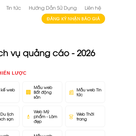
Tin tức
Hướng Dẫn Sử Dụng
Liên hệ
ĐĂNG KÝ NHẬN BÁO GIÁ
ịch vụ quảng cáo - 2026
HIẾN LƯỢC
Mẫu web
t kế web
Mẫu web Tin
🏢
📰
Bất động
tức
sản
Web Mỹ
Du lịch
Web Thời
💄
👗
phẩm - Làm
ách sạn
trang
đẹp
 web
Mẫu web