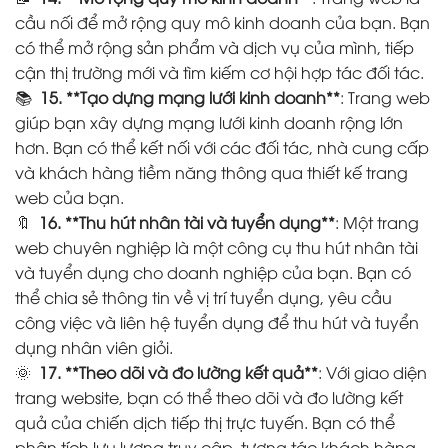
cầu nối để mở rộng quy mô kinh doanh của bạn. Bạn
có thể mở rộng sản phẩm và dịch vụ của mình, tiếp
cận thị trường mới và tìm kiếm cơ hội hợp tác đối tác.
📚
15. **Tạo dựng mạng lưới kinh doanh**
: Trang web
giúp bạn xây dựng mạng lưới kinh doanh rộng lớn
hơn. Bạn có thể kết nối với các đối tác, nhà cung cấp
và khách hàng tiềm năng thông qua thiết kế trang
web của bạn.
🔖
16. **Thu hút nhân tài và tuyển dụng**
: Một trang
web chuyên nghiệp là một công cụ thu hút nhân tài
và tuyển dụng cho doanh nghiệp của bạn. Bạn có
thể chia sẻ thông tin về vị trí tuyển dụng, yêu cầu
công việc và liên hệ tuyển dụng để thu hút và tuyển
dụng nhân viên giỏi.
🌞
17. **Theo dõi và đo lường kết quả**
: Với giao diện
trang website, bạn có thể theo dõi và đo lường kết
quả của chiến dịch tiếp thị trực tuyến. Bạn có thể
phân tích lưu lượng truy cập, tương tác khách hàng