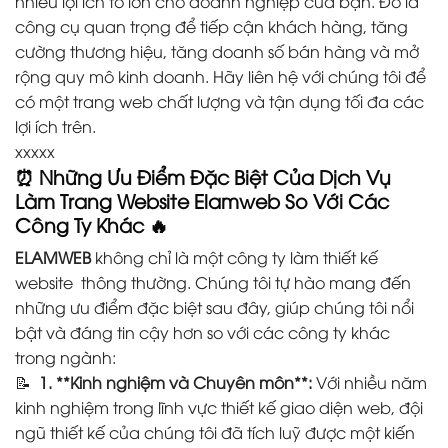
nhiều lợi ích to lớn cho doanh nghiệp của bạn. Đó là
công cụ quan trọng để tiếp cận khách hàng, tăng
cường thương hiệu, tăng doanh số bán hàng và mở
rộng quy mô kinh doanh. Hãy liên hệ với chúng tôi để
có một trang web chất lượng và tận dụng tối đa các
lợi ích trên.
xxxxx
⏰ Những Ưu Điểm Đặc Biệt Của Dịch Vụ
Làm Trang Website Elamweb So Với Các
Công Ty Khác
🔥
ELAMWEB
không chỉ là một công ty làm thiết kế
website thông thường. Chúng tôi tự hào mang đến
những ưu điểm đặc biệt sau đây, giúp chúng tôi nổi
bật và đáng tin cậy hơn so với các công ty khác
trong ngành:
📝
1. **Kinh nghiệm và Chuyên môn**:
Với nhiều năm
kinh nghiệm trong lĩnh vực thiết kế giao diện web, đội
ngũ thiết kế của chúng tôi đã tích luỹ được một kiến