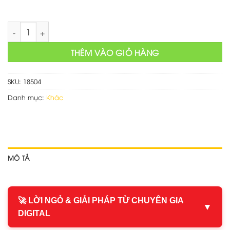
Thiết kế web dịch vụ xăm hình số lượng
THÊM VÀO GIỎ HÀNG
SKU:
18504
Danh mục:
Khác
MÔ TẢ
🚀 LỜI NGỎ & GIẢI PHÁP TỪ CHUYÊN GIA
▼
DIGITAL