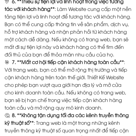
🎊
6. **Thiếu sự tiện lợi và linh hoạt trong việc tương
tác với khách hàng**
: Làm Website cung cấp một nền
tảng tiện lợi và linh hoạt để tương tác với khách hàng.
Bạn có thể cung cấp thông tin về sản phẩm, dịch vụ,
hỗ trợ khách hàng và nhận phản hồi từ khách hàng
một cách dễ dàng. Nếu không có trang web, bạn sẽ
mất đi sự tiện lợi này và khách hàng có thể tìm đến
đối thủ của bạn để thỏa mãn nhu cầu của họ.
🎯
7. **Mất cơ hội tiếp cận khách hàng toàn cầu**
:
Với trang web, bạn có thể mở rộng thị trường và tiếp
cận khách hàng trên toàn thế giới. Thiết Kế Website
cho phép bạn vượt qua giới hạn địa lý và mở cửa
cho kinh doanh toàn cầu. Nếu không có trang web,
bạn sẽ bị hạn chế trong việc tiếp cận khách hàng
toàn cầu và mở rộng quy mô kinh doanh.
🤔
8. **Không tận dụng tối đa các kênh truyền thông
kỹ thuật số**
: Trang web là một trong những kênh
truyền thông kỹ thuật số quan trọng nhất để tiếp cận