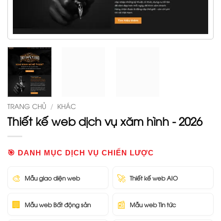
TRANG CHỦ
/
KHÁC
Thiết kế web dịch vụ xăm hình - 2026
🎯 DANH MỤC DỊCH VỤ CHIẾN LƯỢC
🎨
🚀
Mẫu giao diện web
Thiết kế web AIO
🏢
📰
Mẫu web Bất động sản
Mẫu web Tin tức