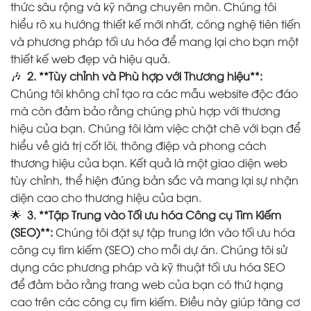
thức sâu rộng và kỹ năng chuyên môn. Chúng tôi
hiểu rõ xu hướng thiết kế mới nhất, công nghệ tiên tiến
và phương pháp tối ưu hóa để mang lại cho bạn một
thiết kế web đẹp và hiệu quả.
🎶
2. **Tùy chỉnh và Phù hợp với Thương hiệu**:
Chúng tôi không chỉ tạo ra các mẫu website độc đáo
mà còn đảm bảo rằng chúng phù hợp với thương
hiệu của bạn. Chúng tôi làm việc chặt chẽ với bạn để
hiểu về giá trị cốt lõi, thông điệp và phong cách
thương hiệu của bạn. Kết quả là một giao diện web
tùy chỉnh, thể hiện đúng bản sắc và mang lại sự nhận
diện cao cho thương hiệu của bạn.
🌟
3. **Tập Trung vào Tối ưu hóa Công cụ Tìm Kiếm
(SEO)**:
Chúng tôi đặt sự tập trung lớn vào tối ưu hóa
công cụ tìm kiếm (SEO) cho mỗi dự án. Chúng tôi sử
dụng các phương pháp và kỹ thuật tối ưu hóa SEO
để đảm bảo rằng trang web của bạn có thứ hạng
cao trên các công cụ tìm kiếm. Điều này giúp tăng cơ