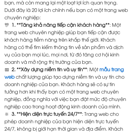
bạn, mà còn mang lại một loạt lợi ích quan trọng.
Dưới đây là 20 lợi ích chính nếu bạn có một trang web
chuyên nghiệp:
🎊
1. **Tăng khả năng tiếp cận khách hàng**
: Một
trang web chuyên nghiệp giúp bạn tiếp cận được
khách hàng tiềm năng trên khắp thế giới. Khách
hàng có thể tìm kiếm thông tin về sản phẩm và dịch
vụ của bạn mọi lúc, mọi nơi, từ đó tăng cơ hội kinh
doanh và mở rộng thị trường của bạn.
📅
2. **Xây dựng niềm tin và uy tín**
: Một
mẫu trang
web
chất lượng giúp tạo dựng niềm tin và uy tín cho
doanh nghiệp của bạn. Khách hàng sẽ có sự tin
tưởng hơn khi thấy bạn có một trang web chuyên
nghiệp, đồng nghĩa với việc bạn đặt mức độ chuyên
nghiệp cao trong hoạt động kinh doanh của mình.
🔆
3. **Hiện diện trực tuyến 24/7**
: Trang web cho
phép doanh nghiệp của bạn hiện diện trực tuyến
24/7, không bị giới hạn thời gian và địa điểm. Khách