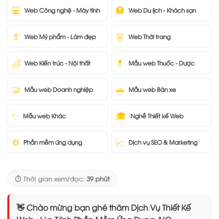
💻
🏨
Web Công nghệ - Máy tính
Web Du lịch - Khách sạn
💄
👗
Web Mỹ phẩm - Làm đẹp
Web Thời trang
📐
💊
Web Kiến trúc - Nội thất
Mẫu web Thuốc - Dược
🤝
🚗
Mẫu web Doanh nghiệp
Mẫu web Bán xe
✨
🎓
Mẫu web Khác
Nghề Thiết kế Web
⚙️
📈
Phần mềm ứng dụng
Dịch vụ SEO & Marketing
⏱️ Thời gian xem/đọc:
39 phút
👋 Chào mừng bạn ghé thăm Dịch Vụ Thiết Kế