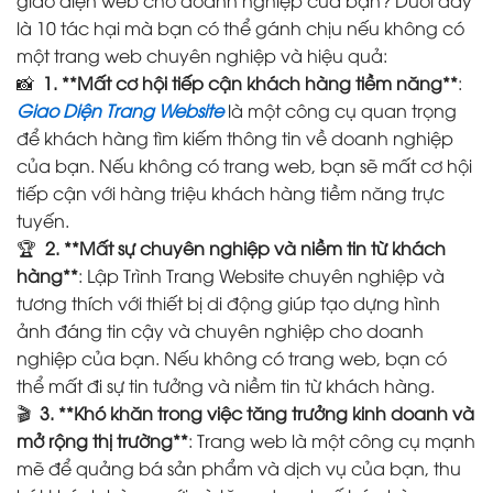
là 10 tác hại mà bạn có thể gánh chịu nếu không có
một trang web chuyên nghiệp và hiệu quả:
📸
1. **Mất cơ hội tiếp cận khách hàng tiềm năng**
:
Giao Diện Trang Website
là một công cụ quan trọng
để khách hàng tìm kiếm thông tin về doanh nghiệp
của bạn. Nếu không có trang web, bạn sẽ mất cơ hội
tiếp cận với hàng triệu khách hàng tiềm năng trực
tuyến.
🏆
2. **Mất sự chuyên nghiệp và niềm tin từ khách
hàng**
: Lập Trình Trang Website chuyên nghiệp và
tương thích với thiết bị di động giúp tạo dựng hình
ảnh đáng tin cậy và chuyên nghiệp cho doanh
nghiệp của bạn. Nếu không có trang web, bạn có
thể mất đi sự tin tưởng và niềm tin từ khách hàng.
🎬
3. **Khó khăn trong việc tăng trưởng kinh doanh và
mở rộng thị trường**
: Trang web là một công cụ mạnh
mẽ để quảng bá sản phẩm và dịch vụ của bạn, thu