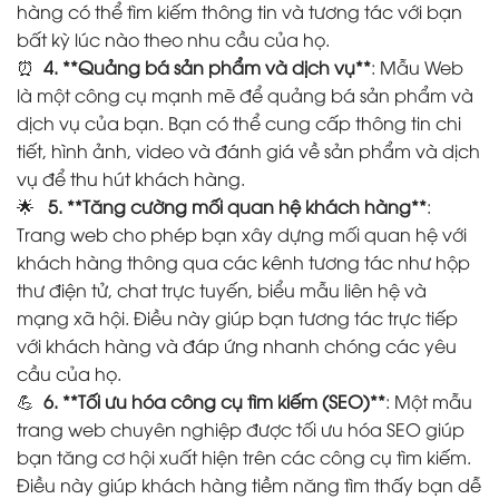
hàng có thể tìm kiếm thông tin và tương tác với bạn
bất kỳ lúc nào theo nhu cầu của họ.
⏰
4. **Quảng bá sản phẩm và dịch vụ**
: Mẫu Web
là một công cụ mạnh mẽ để quảng bá sản phẩm và
dịch vụ của bạn. Bạn có thể cung cấp thông tin chi
tiết, hình ảnh, video và đánh giá về sản phẩm và dịch
vụ để thu hút khách hàng.
🌟
5. **Tăng cường mối quan hệ khách hàng**
:
Trang web cho phép bạn xây dựng mối quan hệ với
khách hàng thông qua các kênh tương tác như hộp
thư điện tử, chat trực tuyến, biểu mẫu liên hệ và
mạng xã hội. Điều này giúp bạn tương tác trực tiếp
với khách hàng và đáp ứng nhanh chóng các yêu
cầu của họ.
💪
6. **Tối ưu hóa công cụ tìm kiếm (SEO)**
: Một mẫu
trang web chuyên nghiệp được tối ưu hóa SEO giúp
bạn tăng cơ hội xuất hiện trên các công cụ tìm kiếm.
Điều này giúp khách hàng tiềm năng tìm thấy bạn dễ