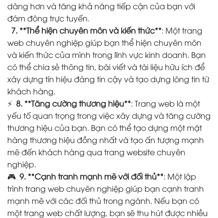
dàng hơn và tăng khả năng tiếp cận của bạn với
đám đông trực tuyến.
7. **Thể hiện chuyên môn và kiến thức**
: Một trang
web chuyên nghiệp giúp bạn thể hiện chuyên môn
và kiến thức của mình trong lĩnh vực kinh doanh. Bạn
có thể chia sẻ thông tin, bài viết và tài liệu hữu ích để
xây dựng tín hiệu đáng tin cậy và tạo dựng lòng tin từ
khách hàng.
⚡
8. **Tăng cường thương hiệu**
: Trang web là một
yếu tố quan trọng trong việc xây dựng và tăng cường
thương hiệu của bạn. Bạn có thể tạo dựng một mặt
hàng thương hiệu đồng nhất và tạo ấn tượng mạnh
mẽ đến khách hàng qua trang website chuyên
nghiệp.
🎮
9. **Cạnh tranh mạnh mẽ với đối thủ**
: Một lập
trình trang web chuyên nghiệp giúp bạn cạnh tranh
mạnh mẽ với các đối thủ trong ngành. Nếu bạn có
một trang web chất lượng, bạn sẽ thu hút được nhiều