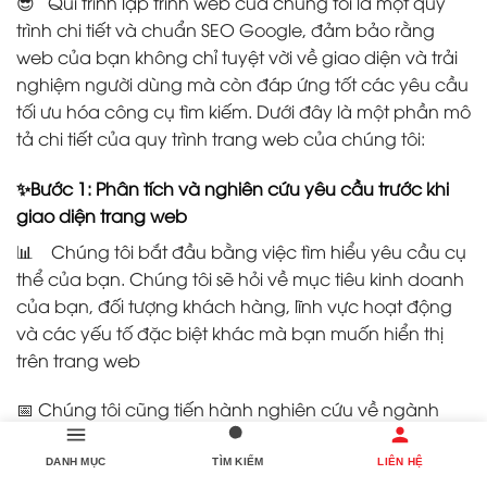
😎 Qui trình lập trình web của chúng tôi là một quy
trình chi tiết và chuẩn SEO Google, đảm bảo rằng
web của bạn không chỉ tuyệt vời về giao diện và trải
nghiệm người dùng mà còn đáp ứng tốt các yêu cầu
tối ưu hóa công cụ tìm kiếm. Dưới đây là một phần mô
tả chi tiết của quy trình trang web của chúng tôi:
✨Bước 1: Phân tích và nghiên cứu yêu cầu trước khi
giao diện trang web
📊 Chúng tôi bắt đầu bằng việc tìm hiểu yêu cầu cụ
thể của bạn. Chúng tôi sẽ hỏi về mục tiêu kinh doanh
của bạn, đối tượng khách hàng, lĩnh vực hoạt động
và các yếu tố đặc biệt khác mà bạn muốn hiển thị
trên trang web
📅 Chúng tôi cũng tiến hành nghiên cứu về ngành
công nghiệp của bạn, đối thủ cạnh tranh và từ khóa
tìm kiếm quan trọng liên quan đến doanh nghiệp của
DANH MỤC
TÌM KIẾM
LIÊN HỆ