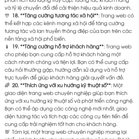
và tỷ lệ chuyển đổi để cải thiện hiệu quả kinh doanh.
🎊
18. **Tăng cường tương tác xã hội**
: Trang web có
thể kết hợp các kênh mạng xã hội để tăng cường
tương tác và lan truyền thông điệp của bạn trên các
nền tảng xã hội phổ biến.
📱
19. **Tăng cường hỗ trợ khách hàng**
: Trang web
cho phép bạn cung cấp hỗ trợ khách hàng một
cách nhanh chóng và tiện lợi. Bạn có thể cung cấp
câu hỏi thường gặp, hướng dẫn sử dụng và hỗ trợ
trực tuyến để giúp khách hàng giải quyết vấn đề.
🌈
20. **Thích ứng với xu hướng kỹ thuật số**
: Một
giao diện trang web chuyên nghiệp giúp bạn thích
ứng với xu hướng kỹ thuật số và phát triển công nghệ.
Bạn có thể áp dụng các công nghệ mới nhất, giao
diện tương tác và tích hợp các công cụ tiên tiến để
cung cấp trải nghiệm tốt hơn cho khách hàng.
💯 Tóm lại, một trang web chuyên nghiệp mang lại