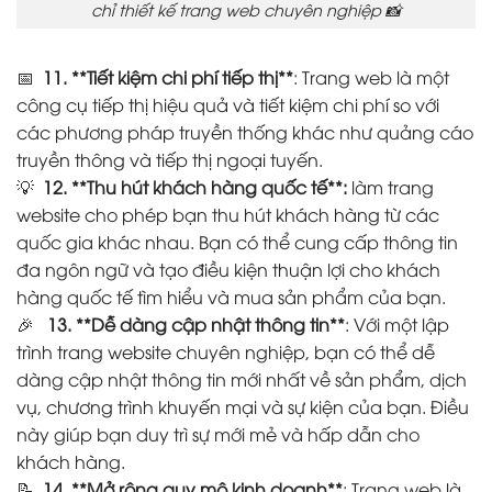
chỉ thiết kế trang web chuyên nghiệp 📸
📅
11. **Tiết kiệm chi phí tiếp thị**
: Trang web là một
công cụ tiếp thị hiệu quả và tiết kiệm chi phí so với
các phương pháp truyền thống khác như quảng cáo
truyền thông và tiếp thị ngoại tuyến.
💡
12. **Thu hút khách hàng quốc tế**:
làm trang
website cho phép bạn thu hút khách hàng từ các
quốc gia khác nhau. Bạn có thể cung cấp thông tin
đa ngôn ngữ và tạo điều kiện thuận lợi cho khách
hàng quốc tế tìm hiểu và mua sản phẩm của bạn.
🎉
13. **Dễ dàng cập nhật thông tin**
: Với một lập
trình trang website chuyên nghiệp, bạn có thể dễ
dàng cập nhật thông tin mới nhất về sản phẩm, dịch
vụ, chương trình khuyến mại và sự kiện của bạn. Điều
này giúp bạn duy trì sự mới mẻ và hấp dẫn cho
khách hàng.
📝
14. **Mở rộng quy mô kinh doanh**
: Trang web là