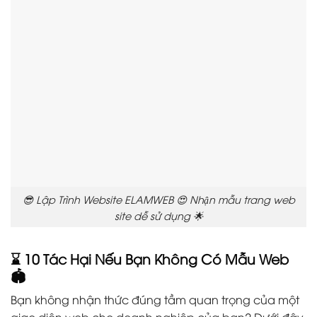
😎 Lập Trình Website ELAMWEB 😍 Nhận mẫu trang web
site dễ sử dụng 🌟
⌛️ 10 Tác Hại Nếu Bạn Không Có Mẫu Web
🏟️
Bạn không nhận thức đúng tầm quan trọng của một
giao diện web cho doanh nghiệp của bạn? Dưới đây