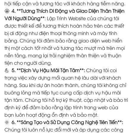
hội tiếp cận và tương tác với khách hàng tiềm năng.
🤩
4. **Tương Thích Di Động và Giao Diện Thân Thiện
Với Người Dùng**
: Lập Trình Website của chúng tôi
được thiết kế để tương thích hoàn hảo trên các thiết
bị di động như điện thoại thông minh và máy tính
bảng. Chúng tôi đảm bảo rằng giao diện web hiển
thị một cách tốt nhất và tương tác mượt mà trên mọi
nền tảng, mang lại trải nghiệm thân thiện và thuận
tiện cho người dùng.
💪
5. **Dịch Vụ Hậu Mãi Tận Tâm**:
Chúng tôi coi
trọng việc xây dựng mối quan hệ lâu dài với khách
hàng. Sau khi dự án hoàn thành, chúng tôi không chỉ
buông lỏng mà tiếp tục cung cấp dịch vụ hậu mãi
tận tâm. Chúng tôi hỗ trợ kỹ thuật, cập nhật và bảo trì
định kỳ để đảm bảo rằng lập trình trang web của
bạn luôn hoạt động ổn định và bảo mật.
🌞
6. **Sáng Tạo và Sử Dụng Công Nghệ Tiên Tiến**:
Chúng tôi luôn nỗ lực đổi mới và áp dụng các công