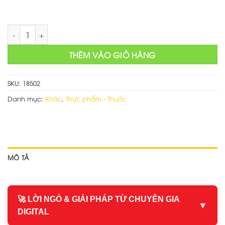
Thiết kế web shop bán rượu số lượng
THÊM VÀO GIỎ HÀNG
SKU:
18502
Danh mục:
Khác
,
Thực phẩm - Thuốc
MÔ TẢ
🚀 LỜI NGỎ & GIẢI PHÁP TỪ CHUYÊN GIA
▼
DIGITAL