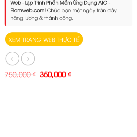
Web - Lập Trình Phần Mềm Ứng Dụng AIO -
Elamweb.com!
Chúc bạn một ngày tràn đầy
năng lượng & thành công.
XEM TRANG WEB THỰC TẾ
Giá
Giá
750,000
₫
350,000
₫
gốc
hiện
là:
tại
750,000 ₫.
là:
350,000 ₫.