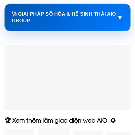
🚀 GIẢI PHÁP SỐ HÓA & HỆ SINH THÁI AIO
▼
GROUP
🏆 Xem thêm làm giao diện web AIO 🌻