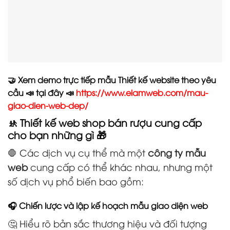
🤝 Xem demo trực tiếp mẫu Thiết kế website theo yêu
cầu 📣 tại đây 📣
https://www.elamweb.com/mau-
giao-dien-web-dep/
🚸 Thiết kế web shop bán rượu cung cấp
cho bạn những gì 🎁
🛑 Các dịch vụ cụ thể mà một
công ty mẫu
web
cung cấp có thể khác nhau, nhưng một
số dịch vụ phổ biến bao gồm:
🎧 Chiến lược và lập kế hoạch mẫu giao diện web
🤔 Hiểu rõ bản sắc thương hiệu và đối tượng