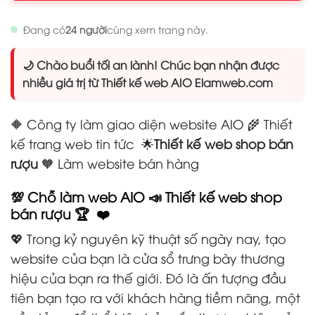
Đang có
24 người
cùng xem trang này.
🌙 Chào buổi tối an lành! Chúc bạn nhận được
nhiều giá trị từ Thiết kế web AIO Elamweb.com
🔶 Công ty làm giao diện website AIO 🌾 Thiết
kế trang web tin tức
🌟
Thiết kế web shop bán
rượu
🧡 Làm website bán hàng
💯 Chỗ làm web AIO 📣 Thiết kế web shop
bán rượu 🏆 ❤️
💖 Trong kỷ nguyên kỹ thuật số ngày nay, tạo
website của bạn là cửa sổ trưng bày thương
hiệu của bạn ra thế giới. Đó là ấn tượng đầu
tiên bạn tạo ra với khách hàng tiềm năng, một