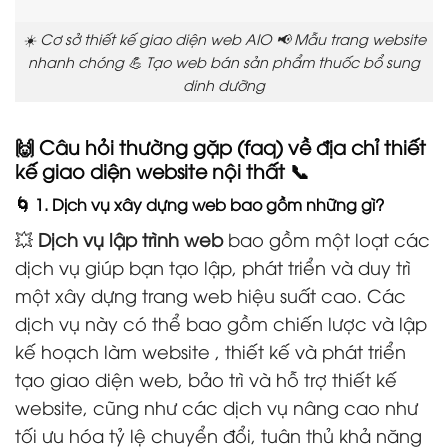
☀️ Cơ sở thiết kế giao diện web AIO 📢 Mẫu trang website
nhanh chóng 💪 Tạo web bán sản phẩm thuốc bổ sung
dinh dưỡng
🙌 Câu hỏi thường gặp (faq) về địa chỉ thiết
kế giao diện website nội thất 📞
🌀 1. Dịch vụ xây dựng web bao gồm những gì?
💥
Dịch vụ lập trình web
bao gồm một loạt các
dịch vụ giúp bạn tạo lập, phát triển và duy trì
một xây dựng trang web hiệu suất cao. Các
dịch vụ này có thể bao gồm chiến lược và lập
kế hoạch làm website , thiết kế và phát triển
tạo giao diện web, bảo trì và hỗ trợ thiết kế
website, cũng như các dịch vụ nâng cao như
tối ưu hóa tỷ lệ chuyển đổi, tuân thủ khả năng