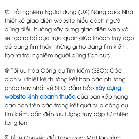
⏰ Trải nghiệm Người dùng (UX) Nâng cao: Nhà
thiết kế giao diện website hiểu cách người
dùng điều hướng xây dựng giao diện web và
sẽ tạo ra bố cục trực quan giúp khách truy cập
dễ dàng tìm thấy những gì họ đang tìm kiếm,
tạo ra trải nghiệm người dùng tích cực.
☢️ Tối ưu hóa Công cụ Tìm kiếm (SEO): Các
dịch vụ thiết kế thường kết hợp các phương
pháp hay nhất về SEO, đảm bảo
xây dựng
website
kinh doanh thuốc
của bạn xếp hạng
cao hơn trên các trang kết quả của công cụ
tìm kiếm, dẫn đến lưu lượng truy cập tự nhiên
tăng lên.
⏳ Tỷ lệ Chuyển đổi Tăng cao: Một lập trình