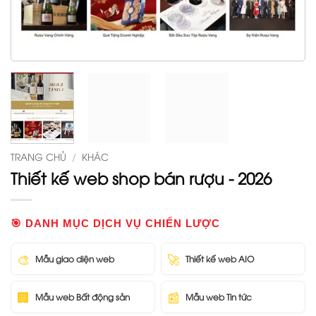
TRANG CHỦ
/
KHÁC
Thiết kế web shop bán rượu - 2026
🎯 DANH MỤC DỊCH VỤ CHIẾN LƯỢC
🎨
🚀
Mẫu giao diện web
Thiết kế web AIO
🏢
📰
Mẫu web Bất động sản
Mẫu web Tin tức