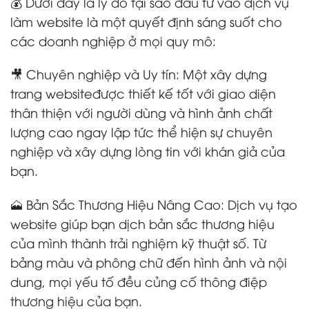
💰 Dưới đây là lý do tại sao đầu tư vào dịch vụ
làm website là một quyết định sáng suốt cho
các doanh nghiệp ở mọi quy mô:
🎥 Chuyên nghiệp và Uy tín: Một xây dựng
trang websiteđược thiết kế tốt với giao diện
thân thiện với người dùng và hình ảnh chất
lượng cao ngay lập tức thể hiện sự chuyên
nghiệp và xây dựng lòng tin với khán giả của
bạn.
🗻 Bản Sắc Thương Hiệu Nâng Cao: Dịch vụ tạo
website giúp bạn dịch bản sắc thương hiệu
của mình thành trải nghiệm kỹ thuật số. Từ
bảng màu và phông chữ đến hình ảnh và nội
dung, mọi yếu tố đều củng cố thông điệp
thương hiệu của bạn.