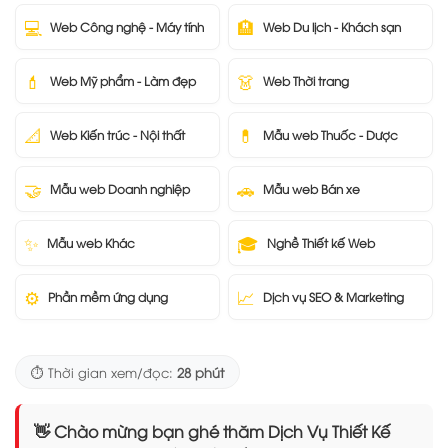
💻
🏨
Web Công nghệ - Máy tính
Web Du lịch - Khách sạn
💄
👗
Web Mỹ phẩm - Làm đẹp
Web Thời trang
📐
💊
Web Kiến trúc - Nội thất
Mẫu web Thuốc - Dược
🤝
🚗
Mẫu web Doanh nghiệp
Mẫu web Bán xe
✨
🎓
Mẫu web Khác
Nghề Thiết kế Web
⚙️
📈
Phần mềm ứng dụng
Dịch vụ SEO & Marketing
⏱️ Thời gian xem/đọc:
28 phút
👋 Chào mừng bạn ghé thăm Dịch Vụ Thiết Kế