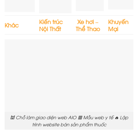
Kiến trúc
Xe hơi –
Khuyến
Khác
Nội Thất
Thể Thao
Mại
🕍 Chỗ làm giao diện web AIO 🟥 Mẫu web y tế 🔥 Lập
trình website bán sản phẩm thuốc