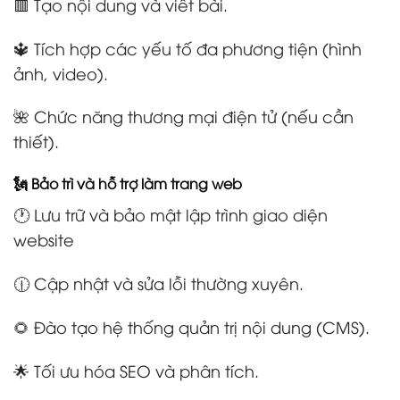
🟥 Tạo nội dung và viết bài.
🔱 Tích hợp các yếu tố đa phương tiện (hình
ảnh, video).
🌺 Chức năng thương mại điện tử (nếu cần
thiết).
🗽 Bảo trì và hỗ trợ làm trang web
🕐 Lưu trữ và bảo mật lập trình giao diện
website
🕧 Cập nhật và sửa lỗi thường xuyên.
🌻 Đào tạo hệ thống quản trị nội dung (CMS).
🌟 Tối ưu hóa SEO và phân tích.