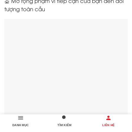
💒 Mở rộng phạm vi tiếp cận của bạn đến đối
tượng toàn cầu
DANH MỤC
TÌM KIẾM
LIÊN HỆ