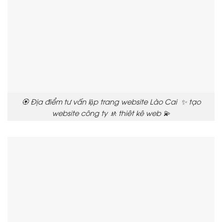
🏵️ Địa điểm tư vấn lập trang website Lào Cai ✨ tạo
website công ty 🚸 thiêt kê web 💫