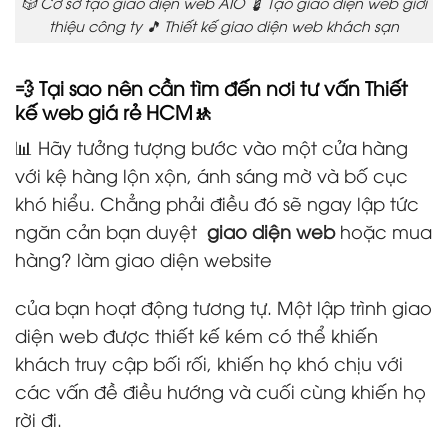
🎲 Cơ sở tạo giao diện web AIO 💈 Tạo giao diện web giới
thiệu công ty 🎵 Thiết kế giao diện web khách sạn
💨 Tại sao nên cần tìm đến nơi tư vấn Thiết
kế web giá rẻ HCM🚸
📊 Hãy tưởng tượng bước vào một cửa hàng
với kệ hàng lộn xộn, ánh sáng mờ và bố cục
khó hiểu. Chẳng phải điều đó sẽ ngay lập tức
ngăn cản bạn duyệt
giao diện web
hoặc mua
hàng? làm giao diện website
của bạn hoạt động tương tự. Một lập trình giao
diện web được thiết kế kém có thể khiến
khách truy cập bối rối, khiến họ khó chịu với
các vấn đề điều hướng và cuối cùng khiến họ
rời đi.