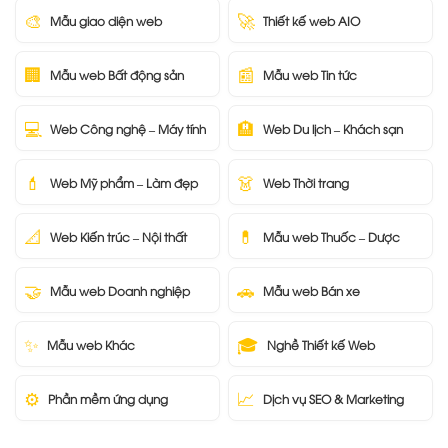
🎨
🚀
Mẫu giao diện web
Thiết kế web AIO
🏢
📰
Mẫu web Bất động sản
Mẫu web Tin tức
💻
🏨
Web Công nghệ – Máy tính
Web Du lịch – Khách sạn
💄
👗
Web Mỹ phẩm – Làm đẹp
Web Thời trang
📐
💊
Web Kiến trúc – Nội thất
Mẫu web Thuốc – Dược
🤝
🚗
Mẫu web Doanh nghiệp
Mẫu web Bán xe
✨
🎓
Mẫu web Khác
Nghề Thiết kế Web
⚙️
📈
Phần mềm ứng dụng
Dịch vụ SEO & Marketing