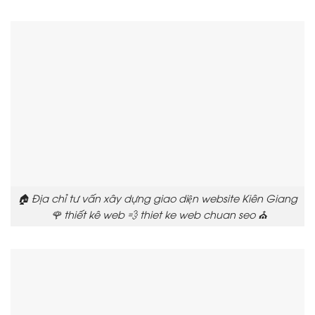
🏠 Địa chỉ tư vấn xây dựng giao diện website Kiên Giang
🌹 thiết kê web 💨 thiet ke web chuan seo ⛪