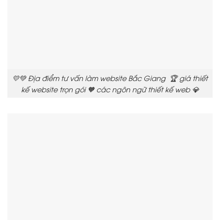
💛💚 Địa điểm tư vấn làm website Bắc Giang 🏆 giá thiết
kế website trọn gói 🧡 các ngôn ngữ thiết kế web 💎