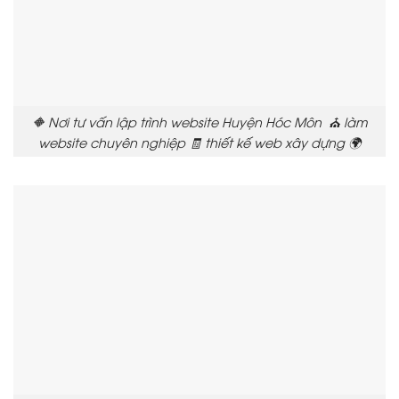
🔶 Nơi tư vấn lập trình website Huyện Hóc Môn ⛪ làm
website chuyên nghiệp 🧾 thiết kế web xây dựng 🌍