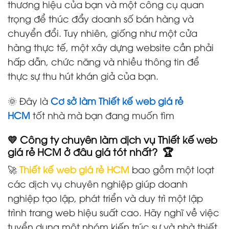
thương hiệu của bạn và một công cụ quan
trọng để thúc đẩy doanh số bán hàng và
chuyển đổi. Tuy nhiên, giống như một cửa
hàng thực tế, một xây dựng website cần phải
hấp dẫn, chức năng và nhiều thông tin để
thực sự thu hút khán giả của bạn.
🌞 Đây là
Cơ sở làm Thiết kế web giá rẻ
HCM
tốt nhà mà bạn đang muốn tìm
💛 Công ty chuyên làm dịch vụ Thiết kế web
giá rẻ HCM ở đâu giá tót nhất? 🏆
🚀
Thiết kế web giá rẻ HCM
bao gồm một loạt
các dịch vụ chuyên nghiệp giúp doanh
nghiệp tạo lập, phát triển và duy trì một lập
trình trang web hiệu suất cao. Hãy nghĩ về việc
tuyển dụng một nhóm kiến trúc sư và nhà thiết