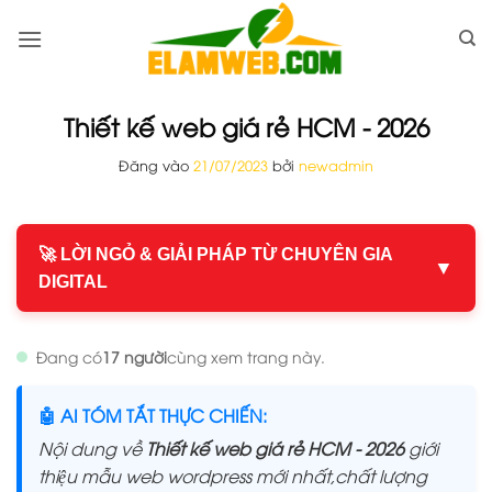
Bỏ
qua
nội
dung
Thiết kế web giá rẻ HCM - 2026
Đăng vào
21/07/2023
bởi
newadmin
🚀 LỜI NGỎ & GIẢI PHÁP TỪ CHUYÊN GIA
▼
DIGITAL
Đang có
17 người
cùng xem trang này.
🤖 AI TÓM TẮT THỰC CHIẾN:
Nội dung về
Thiết kế web giá rẻ HCM - 2026
giới
thiệu mẫu web wordpress mới nhất,chất lượng