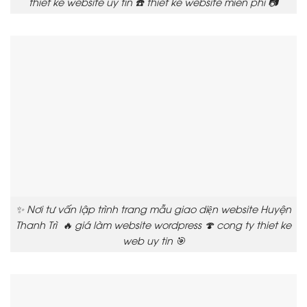
thiết kế website uy tín ☎️ thiết kế website mien phi 📷
✨ Nơi tư vấn lập trình trang mẫu giao diện website Huyện
Thanh Trì 🔥 giá làm website wordpress 🍄 cong ty thiet ke
web uy tin 🎯