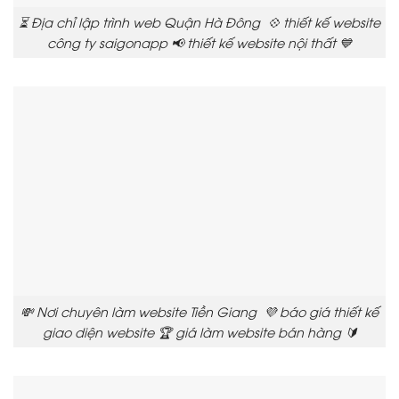
⏳ Địa chỉ lập trình web Quận Hà Đông 💠 thiết kế website
công ty saigonapp 📢 thiết kế website nội thất 💙
💸 Nơi chuyên làm website Tiền Giang 💜 báo giá thiết kế
giao diện website 🏆 giá làm website bán hàng 🔰