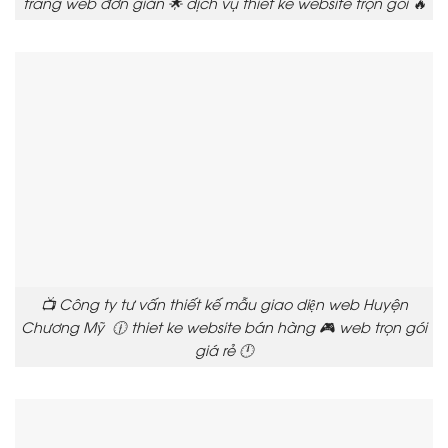
trang web đơn giản 🌟 dịch vụ thiết kế website trọn gói 🔥
📺 Công ty tư vấn thiết kế mẫu giao diện web Huyện
Chương Mỹ 🕧 thiet ke website bán hàng 🎮 web trọn gói
giá rẻ 🕛