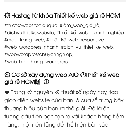
💥 Hastag từ khóa Thiết kế web giá rẻ HCM
#thietkewebsitehieuqua: #làm_web_giá_rẻ,
#dichvuthietkewebsite, #thiết_kế_web_doanh_nghiệp,
#mau_trang_web, #thiết_kế_web_responsive,
#web_wordpress_nhanh, #dich_vu_thiet_ke_web,
#webwordpresschuyennghiep,
#web_ban_hang_wordpress
⏲️ Cơ sở xây dựng web AIO 🕐Thiết kế web
giá rẻ HCM🙌 🕧
❤️ Trong kỷ nguyên kỹ thuật số ngày nay, tạo
giao diện website của bạn là cửa sổ trưng bày
thương hiệu của bạn ra thế giới. Đó là ấn
tượng đầu tiên bạn tạo ra với khách hàng tiềm
năng, một nền tảng để thể hiện bản sắc