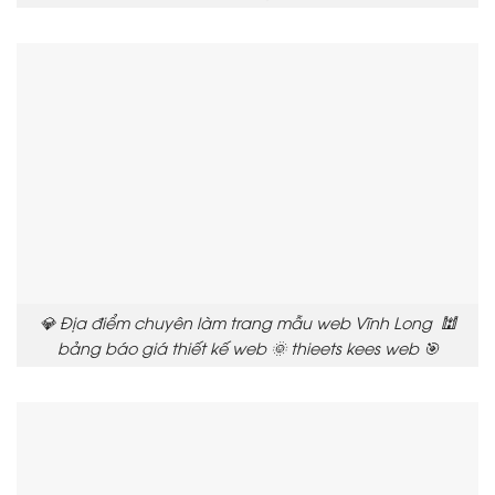
💎 Địa điểm chuyên làm trang mẫu web Vĩnh Long 🕍
bảng báo giá thiết kế web 🌞 thieets kees web 🎯