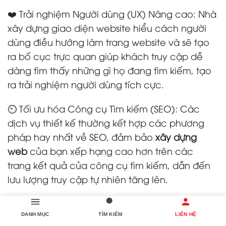
❤️ Trải nghiệm Người dùng (UX) Nâng cao: Nhà
xây dựng giao diện website hiểu cách người
dùng điều hướng làm trang website và sẽ tạo
ra bố cục trực quan giúp khách truy cập dễ
dàng tìm thấy những gì họ đang tìm kiếm, tạo
ra trải nghiệm người dùng tích cực.
⏲️ Tối ưu hóa Công cụ Tìm kiếm (SEO): Các
dịch vụ thiết kế thường kết hợp các phương
pháp hay nhất về SEO, đảm bảo
xây dựng
web
của bạn xếp hạng cao hơn trên các
trang kết quả của công cụ tìm kiếm, dẫn đến
lưu lượng truy cập tự nhiên tăng lên.
🚩 Tỷ lệ Chuyển đổi Tăng cao: Một lập trình
DANH MỤC
TÌM KIẾM
LIÊN HỆ
trang web được thiết kế tốt với lời kêu gọi hành