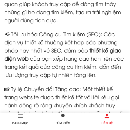
quan giúp khách truy cập dễ dàng tìm thấy
những gì họ đang tìm kiếm, tạo ra trải nghiệm
người dùng tích cực.
📢 Tối ưu hóa Công cụ Tìm kiếm (SEO): Các
dịch vụ thiết kế thường kết hợp các phương
pháp hay nhất về SEO, đảm bảo
thiết kế giao
diện web
của bạn xếp hạng cao hơn trên các
trang kết quả của công cụ tìm kiếm, dẫn đến
lưu lượng truy cập tự nhiên tăng lên.
📸 Tỷ lệ Chuyển đổi Tăng cao: Một thiết kế
trang website được thiết kế tốt với lời kêu gọi
hành động rõ ràng khuyến khích khách truy
cập thực hiện hành động mong muốn, cho dù
đó là mua hàng, đăng ký bản tin hay liên hệ
DANH MỤC
TÌM KIẾM
LIÊN HỆ
với doanh nghiệp của bạn.