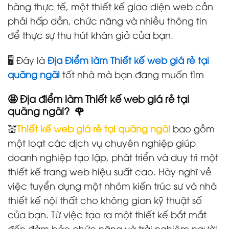
hàng thực tế, một thiết kế giao diện web cần
phải hấp dẫn, chức năng và nhiều thông tin
để thực sự thu hút khán giả của bạn.
🖥️ Đây là
Địa Điểm làm Thiết kế web giá rẻ tại
quãng ngãi
tốt nhà mà bạn đang muốn tìm
🤩 Địa điểm làm Thiết kế web giá rẻ tại
quãng ngãi? 🌹
💒
Thiết kế web giá rẻ tại quãng ngãi
bao gồm
một loạt các dịch vụ chuyên nghiệp giúp
doanh nghiệp tạo lập, phát triển và duy trì một
thiết kế trang web hiệu suất cao. Hãy nghĩ về
việc tuyển dụng một nhóm kiến trúc sư và nhà
thiết kế nội thất cho không gian kỹ thuật số
của bạn. Từ việc tạo ra một thiết kế bắt mắt
đến đảm bảo chức năng và trải nghiệm người