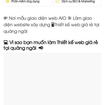
⚙️
📈
Phần mềm ứng dụng
Dịch vụ SEO & Marketing
💸 Nơi mẫu giao diện web AIO 🎯 Làm giao
diện website xây dựng 🖥️Thiết kế web giá rẻ tại
quãng ngãi
💻 Vì sao bạn muốn làm Thiết kế web giá rẻ
tại quãng ngãi
📢