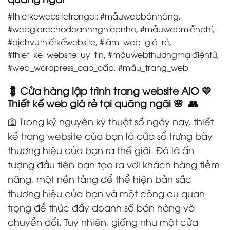
#thietkewebsitetrongoi: #mẫuwebbánhàng,
#webgiarechodoanhnghiepnho, #mẫuwebmiễnphí,
#dịchvụthiếtkếwebsite, #làm_web_giá_rẻ,
#thiet_ke_website_uy_tin, #mẫuwebthươngmạiđiệntử,
#web_wordpress_cao_cấp, #mẫu_trang_web
💈 Cửa hàng lập trình trang website AIO 💛
Thiết kế web giá rẻ tại quãng ngãi 🌸 👥
🛐 Trong kỷ nguyên kỹ thuật số ngày nay, thiết
kế trang website của bạn là cửa sổ trưng bày
thương hiệu của bạn ra thế giới. Đó là ấn
tượng đầu tiên bạn tạo ra với khách hàng tiềm
năng, một nền tảng để thể hiện bản sắc
thương hiệu của bạn và một công cụ quan
trọng để thúc đẩy doanh số bán hàng và
chuyển đổi. Tuy nhiên, giống như một cửa