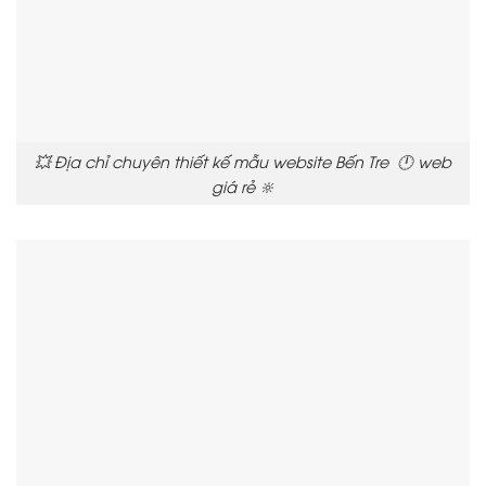
💥 Địa chỉ chuyên thiết kế mẫu website Bến Tre 🕛 web
giá rẻ 🔆