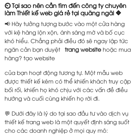
⏲️ Tại sao nên cần tìm đến công ty chuyên
làm Thiết kế web giá rẻ tại quãng ngãi 🔷
📢 Hãy tưởng tượng bước vào một cửa hàng
với kệ hàng lộn xộn, ánh sáng mờ và bố cục
khó hiểu. Chẳng phải điều đó sẽ ngay lập tức
ngăn cản bạn duyệt
trang website
hoặc mua
hàng? tạo website
của bạn hoạt động tương tự. Một mẫu web
được thiết kế kém có thể khiến khách truy cập
bối rối, khiến họ khó chịu với các vấn đề điều
hướng và cuối cùng khiến họ rời đi.
💬 Dưới đây là lý do tại sao đầu tư vào dịch vụ
thiết kế trang web là một quyết định sáng suốt
cho các doanh nghiệp ở mọi quy mô: