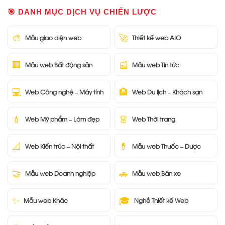
🎯 DANH MỤC DỊCH VỤ CHIẾN LƯỢC
🎨
🚀
Mẫu giao diện web
Thiết kế web AIO
🏢
📰
Mẫu web Bất động sản
Mẫu web Tin tức
💻
🏨
Web Công nghệ – Máy tính
Web Du lịch – Khách sạn
💄
👗
Web Mỹ phẩm – Làm đẹp
Web Thời trang
📐
💊
Web Kiến trúc – Nội thất
Mẫu web Thuốc – Dược
🤝
🚗
Mẫu web Doanh nghiệp
Mẫu web Bán xe
✨
🎓
Mẫu web Khác
Nghề Thiết kế Web