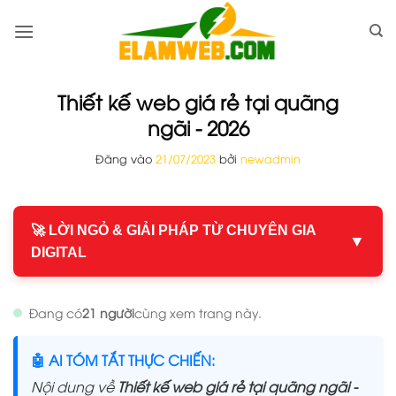
Bỏ
qua
nội
dung
Thiết kế web giá rẻ tại quãng
ngãi - 2026
Đăng vào
21/07/2023
bởi
newadmin
🚀 LỜI NGỎ & GIẢI PHÁP TỪ CHUYÊN GIA
▼
DIGITAL
Đang có
21 người
cùng xem trang này.
🤖 AI TÓM TẮT THỰC CHIẾN:
Nội dung về
Thiết kế web giá rẻ tại quãng ngãi -