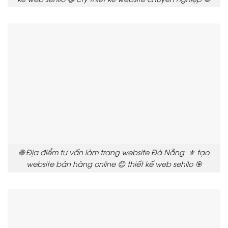
🌐 Địa điểm tư vấn làm trang website Đà Nẵng ⚜️ tạo
website bán hàng online 😊 thiết kế web sehilo 🎯