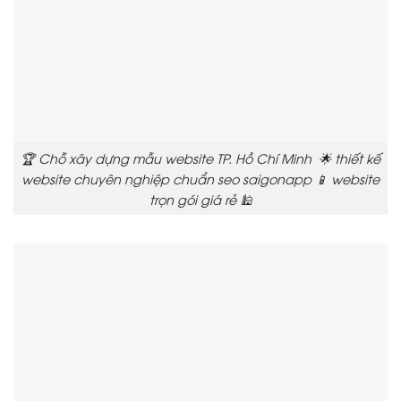
🏆 Chỗ xây dựng mẫu website TP. Hồ Chí Minh 🌟 thiết kế
website chuyên nghiệp chuẩn seo saigonapp 📱 website
trọn gói giá rẻ 🕌