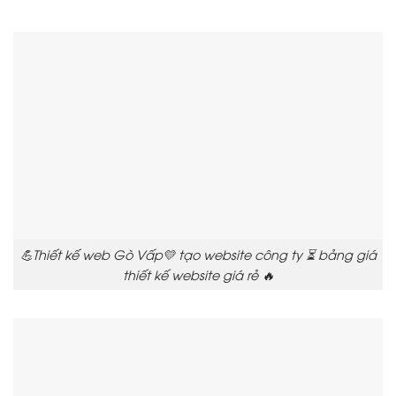
💪Thiết kế web Gò Vấp💛 tạo website công ty ⏳ bảng giá
thiết kế website giá rẻ 🔥