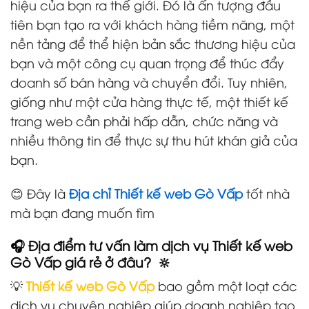
hiệu của bạn ra thế giới. Đó là ấn tượng đầu
tiên bạn tạo ra với khách hàng tiềm năng, một
nền tảng để thể hiện bản sắc thương hiệu của
bạn và một công cụ quan trọng để thúc đẩy
doanh số bán hàng và chuyển đổi. Tuy nhiên,
giống như một cửa hàng thực tế, một thiết kế
trang web cần phải hấp dẫn, chức năng và
nhiều thông tin để thực sự thu hút khán giả của
bạn.
😊 Đây là
Địa chỉ Thiết kế web Gò Vấp
tốt nhà
mà bạn đang muốn tìm
🎧 Địa điểm tư vấn làm dịch vụ Thiết kế web
Gò Vấp giá rẻ ở đâu? 🔆
💡
Thiết kế web Gò Vấp
bao gồm một loạt các
dịch vụ chuyên nghiệp giúp doanh nghiệp tạo