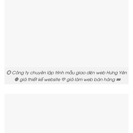
💮 Công ty chuyên lập trình mẫu giao diện web Hưng Yên
🛑 giá thiết kế website 💛 giá làm web bán hàng 💤