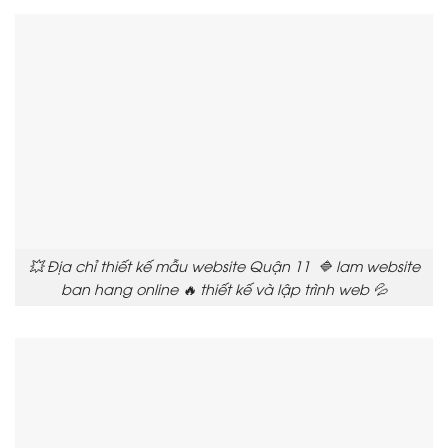
💥 Địa chỉ thiết kế mẫu website Quận 11 🔷 lam website
ban hang online 🔥 thiết kế và lập trình web 💦