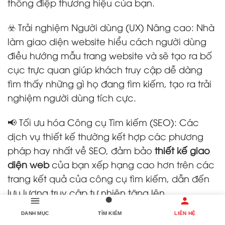
thông điệp thương hiệu của bạn.
☣️ Trải nghiệm Người dùng (UX) Nâng cao: Nhà
làm giao diện website hiểu cách người dùng
điều hướng mẫu trang website và sẽ tạo ra bố
cục trực quan giúp khách truy cập dễ dàng
tìm thấy những gì họ đang tìm kiếm, tạo ra trải
nghiệm người dùng tích cực.
📢 Tối ưu hóa Công cụ Tìm kiếm (SEO): Các
dịch vụ thiết kế thường kết hợp các phương
pháp hay nhất về SEO, đảm bảo
thiết kế giao
diện web
của bạn xếp hạng cao hơn trên các
trang kết quả của công cụ tìm kiếm, dẫn đến
lưu lượng truy cập tự nhiên tăng lên.
🎮 Tỷ lệ Chuyển đổi Tăng cao: Một lập trình
DANH MỤC
TÌM KIẾM
LIÊN HỆ