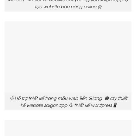
tạo website bán hàng online 🌼
💨 Hỗ trợ thiết kế trang mẫu web Tiền Giang 🟠 cty thiết
kế website saigonapp 💦 thiết kế wordpress 🖥️