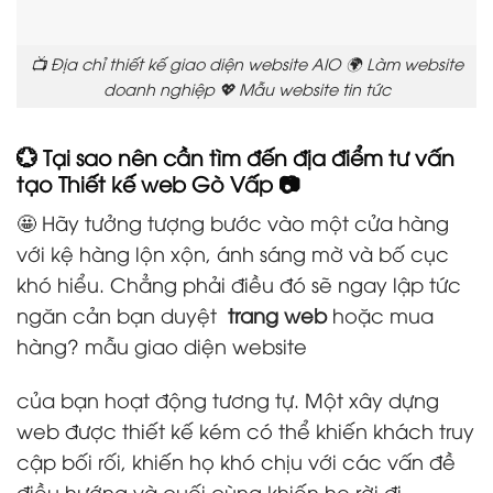
📺 Địa chỉ thiết kế giao diện website AIO 🌍 Làm website
doanh nghiệp 💖 Mẫu website tin tức
💮 Tại sao nên cần tìm đến địa điểm tư vấn
tạo Thiết kế web Gò Vấp 📷
🤩 Hãy tưởng tượng bước vào một cửa hàng
với kệ hàng lộn xộn, ánh sáng mờ và bố cục
khó hiểu. Chẳng phải điều đó sẽ ngay lập tức
ngăn cản bạn duyệt
trang web
hoặc mua
hàng? mẫu giao diện website
của bạn hoạt động tương tự. Một xây dựng
web được thiết kế kém có thể khiến khách truy
cập bối rối, khiến họ khó chịu với các vấn đề
điều hướng và cuối cùng khiến họ rời đi.