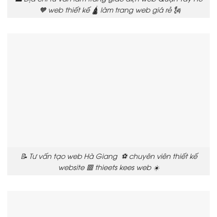
🧡 web thiết kế 🛕 làm trang web giá rẻ 🗽
📝 Tư vấn tạo web Hà Giang ⚽ chuyên viên thiết kế
website 🟥 thieets kees web ☀️