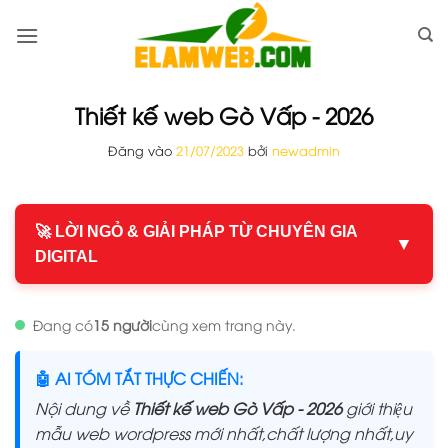
Bỏ
qua
nội
dung
Thiết kế web Gò Vấp - 2026
Đăng vào
21/07/2023
bởi
newadmin
🚀 LỜI NGỎ & GIẢI PHÁP TỪ CHUYÊN GIA
▼
DIGITAL
Đang có
15 người
cùng xem trang này.
🤖 AI TÓM TẮT THỰC CHIẾN:
Nội dung về
Thiết kế web Gò Vấp - 2026
giới thiệu
mẫu web wordpress mới nhất,chất lượng nhất,uy