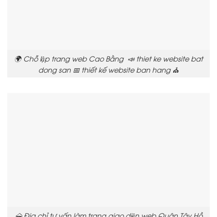
🌍 Chỗ lập trang web Cao Bằng 📣 thiet ke website bat
dong san 📅 thiết kế website ban hang ⛪
🗻 Địa chỉ tư vấn làm trang giao diện web Quận Tây Hồ