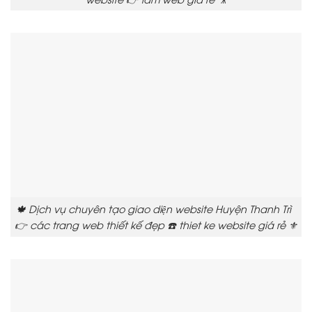
🍁 Dịch vụ chuyên tạo giao diện website Huyện Thanh Trì
👉 các trang web thiết kế đẹp ☎️ thiet ke website giá rẻ ⚜️