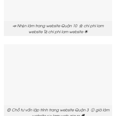
📣 Nhận làm trang website Quận 10 🌼 chi phi lam
website 🚀 chi phi lam website 🌟
😊 Chỗ tư vấn lập trình trang website Quận 3 🕧 giá làm
website 👉 lam web gia re 🎥