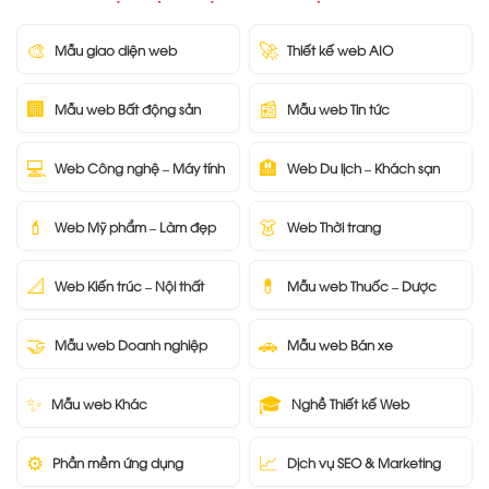
🎨
🚀
Mẫu giao diện web
Thiết kế web AIO
🏢
📰
Mẫu web Bất động sản
Mẫu web Tin tức
💻
🏨
Web Công nghệ – Máy tính
Web Du lịch – Khách sạn
💄
👗
Web Mỹ phẩm – Làm đẹp
Web Thời trang
📐
💊
Web Kiến trúc – Nội thất
Mẫu web Thuốc – Dược
🤝
🚗
Mẫu web Doanh nghiệp
Mẫu web Bán xe
✨
🎓
Mẫu web Khác
Nghề Thiết kế Web
⚙️
📈
Phần mềm ứng dụng
Dịch vụ SEO & Marketing