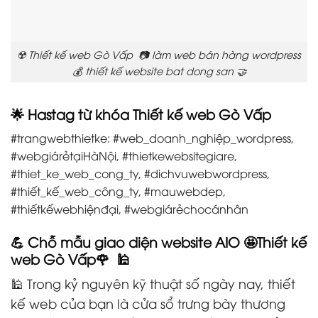
☢️ Thiết kế web Gò Vấp 📷 làm web bán hàng wordpress
💰 thiết kế website bat dong san 🤝
🌟 Hastag từ khóa Thiết kế web Gò Vấp
#trangwebthietke: #web_doanh_nghiệp_wordpress,
#webgiárẻtạiHàNội, #thietkewebsitegiare,
#thiet_ke_web_cong_ty, #dichvuwebwordpress,
#thiết_kế_web_công_ty, #mauwebdep,
#thiếtkếwebhiệnđại, #webgiárẻchocánhân
💪 Chỗ mẫu giao diện website AIO 🤩Thiết kế
web Gò Vấp🌹 🕌
🕌 Trong kỷ nguyên kỹ thuật số ngày nay, thiết
kế web của bạn là cửa sổ trưng bày thương