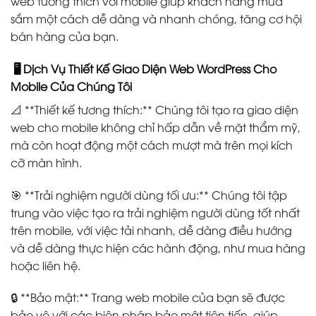
web tương thích với mobile giúp khách hàng mua
sắm một cách dễ dàng và nhanh chóng, tăng cơ hội
bán hàng của bạn.
🖥️ Dịch Vụ Thiết Kế Giao Diện Web WordPress Cho
Mobile Của Chúng Tôi
📐 **Thiết kế tương thích:** Chúng tôi tạo ra giao diện
web cho mobile không chỉ hấp dẫn về mặt thẩm mỹ,
mà còn hoạt động một cách mượt mà trên mọi kích
cỡ màn hình.
🎯 **Trải nghiệm người dùng tối ưu:** Chúng tôi tập
trung vào việc tạo ra trải nghiệm người dùng tốt nhất
trên mobile, với việc tải nhanh, dễ dàng điều hướng
và dễ dàng thực hiện các hành động, như mua hàng
hoặc liên hệ.
🔒 **Bảo mật:** Trang web mobile của bạn sẽ được
bảo vệ với các biện pháp bảo mật tiên tiến, giúp