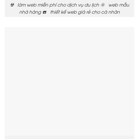
☢️ làm web miễn phí cho dịch vụ du lịch 🌞 web mẫu
nhà hàng ☎️ thiết kế web giá rẻ cho cá nhân