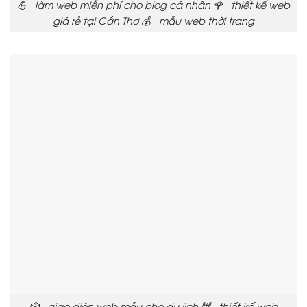
💪 làm web miễn phí cho blog cá nhân 🌹 thiết kế web
giá rẻ tại Cần Thơ 💰 mẫu web thời trang
🎲 giao diện web mẫu cho du lịch 🕍 thiết kế web