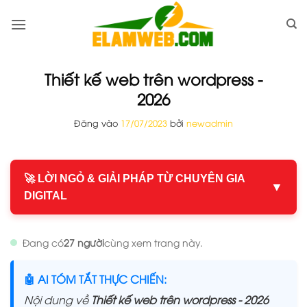
Bỏ
qua
nội
dung
Thiết kế web trên wordpress -
2026
Đăng vào
17/07/2023
bởi
newadmin
🚀 LỜI NGỎ & GIẢI PHÁP TỪ CHUYÊN GIA
▼
DIGITAL
Đang có
27 người
cùng xem trang này.
🤖 AI TÓM TẮT THỰC CHIẾN:
Nội dung về
Thiết kế web trên wordpress - 2026