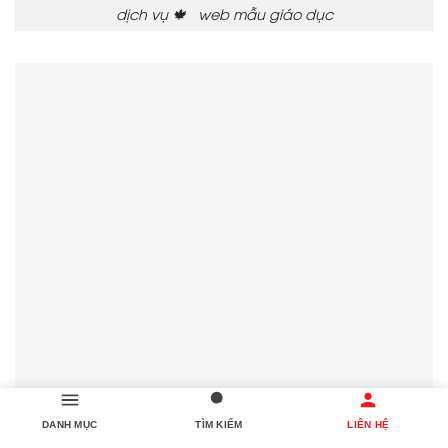
dịch vụ 🍁 web mẫu giáo dục
DANH MỤC
TÌM KIẾM
LIÊN HỆ
🎶 dịch vụ làm web trọn gói 💪 giao diện web mẫu cho