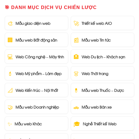
🎯 DANH MỤC DỊCH VỤ CHIẾN LƯỢC
🎨
🚀
Mẫu giao diện web
Thiết kế web AIO
🏢
📰
Mẫu web Bất động sản
Mẫu web Tin tức
💻
🏨
Web Công nghệ – Máy tính
Web Du lịch – Khách sạn
💄
👗
Web Mỹ phẩm – Làm đẹp
Web Thời trang
📐
💊
Web Kiến trúc – Nội thất
Mẫu web Thuốc – Dược
🤝
🚗
Mẫu web Doanh nghiệp
Mẫu web Bán xe
✨
🎓
Mẫu web Khác
Nghề Thiết kế Web