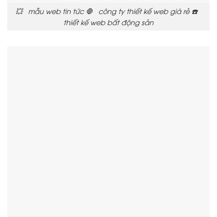
💥 mẫu web tin tức 🛑 công ty thiết kế web giá rẻ ☎️
thiết kế web bất động sản