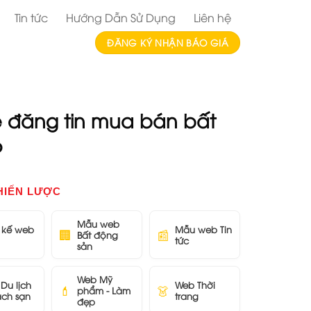
Tin tức
Hướng Dẫn Sử Dụng
Liên hệ
ĐĂNG KÝ NHẬN BÁO GIÁ
te đăng tin mua bán bất
6
HIẾN LƯỢC
Mẫu web
t kế web
Mẫu web Tin
🏢
📰
Bất động
tức
sản
Web Mỹ
Du lịch
Web Thời
💄
👗
phẩm - Làm
ách sạn
trang
đẹp