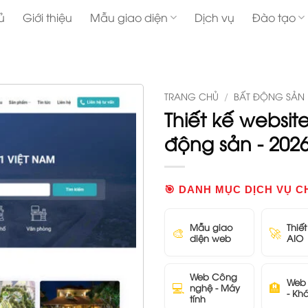
ủ
Giới thiệu
Mẫu giao diện
Dịch vụ
Đào tạo
TRANG CHỦ
/
BẤT ĐỘNG SẢN
Thiết kế websi
động sản - 202
🎯 DANH MỤC DỊCH VỤ C
Mẫu giao
Thiế
🎨
🚀
diện web
AIO
Web Công
Web 
💻
🏨
nghệ - Máy
- Kh
tính