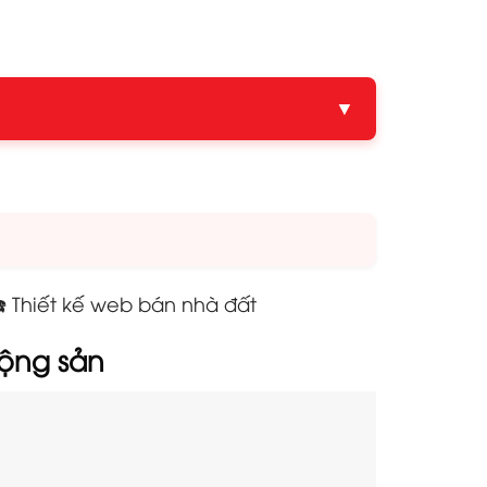
▼
️ Thiết kế web bán nhà đất
động sản