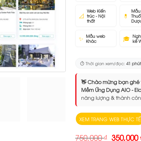
Web Kiến
Mẫu
📐
💊
trúc - Nội
Thuố
thất
Dượ
Mẫu web
Ngh
✨
🎓
Khác
kế 
⏱️ Thời gian xem/đọc:
41 phút
👋 Chào mừng bạn ghé thăm
Mềm Ứng Dụng AIO - 
năng lượng & thành côn
XEM TRANG WEB THỰC TẾ
Giá
750,000
₫
350,000