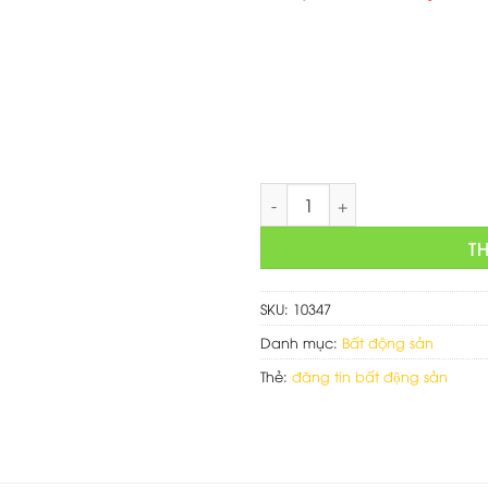
gốc
là:
750,000 
Thiết kế website đăng tin mu
T
SKU:
10347
Danh mục:
Bất động sản
Thẻ:
đăng tin bất động sản