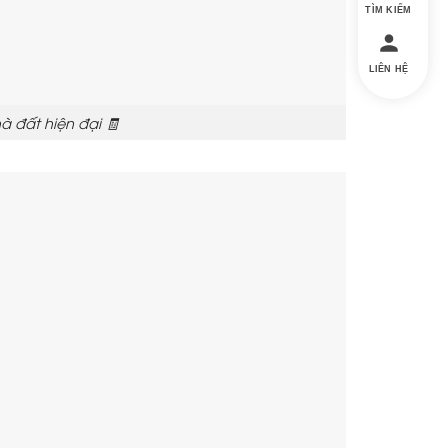
TÌM KIẾM
LIÊN HỆ
à đất hiện đại 🧾