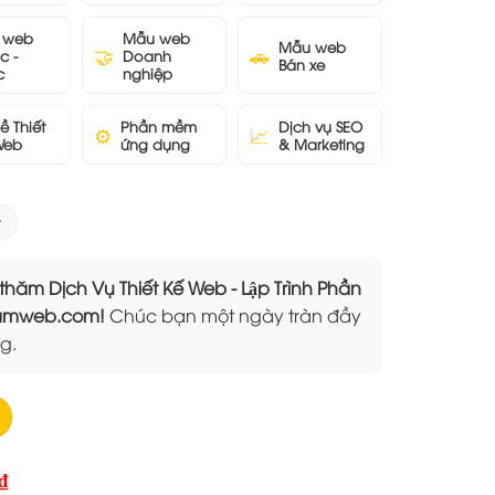
 web
Mẫu web
Mẫu web
🤝
🚗
c -
Doanh
Bán xe
c
nghiệp
ề Thiết
Phần mềm
Dịch vụ SEO
⚙️
📈
Web
ứng dụng
& Marketing
 Dịch Vụ Thiết Kế Web - Lập Trình Phần
Elamweb.com!
Chúc bạn một ngày tràn đầy
g.
Giá
₫