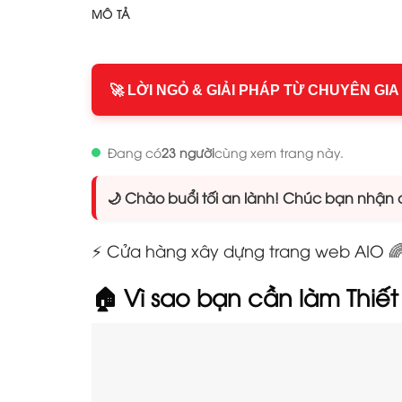
MÔ TẢ
🚀 LỜI NGỎ & GIẢI PHÁP TỪ CHUYÊN GIA
Đang có
23 người
cùng xem trang này.
🌙 Chào buổi tối an lành! Chúc bạn nhận đ
⚡ Cửa hàng xây dựng trang web AIO 🌈 
🏠 Vì sao bạn cần làm Thiế