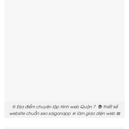
🌞 Địa điểm chuyên lập trình web Quận 7 📚 thiết kế
website chuẩn seo saigonapp 🚸 làm giao diện web 📅