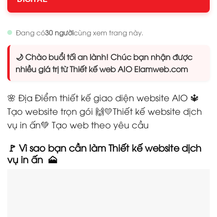
Đang có
30 người
cùng xem trang này.
🌙 Chào buổi tối an lành! Chúc bạn nhận được
nhiều giá trị từ Thiết kế web AIO Elamweb.com
🌸 Địa Điểm thiết kế giao diện website AIO 🔱
Tạo website trọn gói
🙌
💛Thiết kế website dịch
vụ in ấn💚 Tạo web theo yêu cầu
🚩 Vì sao bạn cần làm Thiết kế website dịch
vụ in ấn
🗻