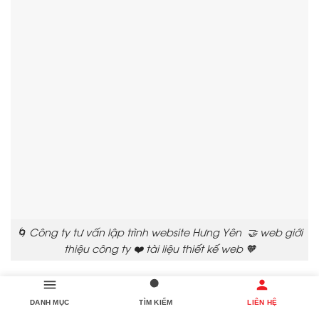
🌀 Công ty tư vấn lập trình website Hưng Yên 🤝 web giới
thiệu công ty ❤️ tài liệu thiết kế web 🧡
DANH MỤC
TÌM KIẾM
LIÊN HỆ