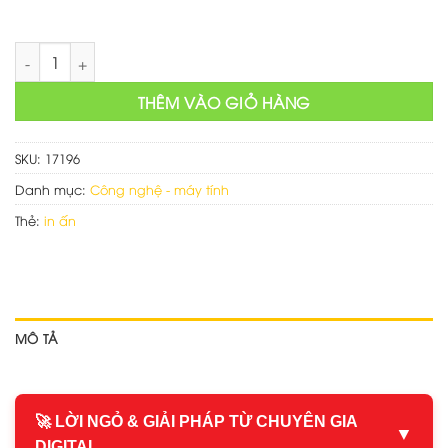
Thiết kế website dịch vụ in ấn số lượng
THÊM VÀO GIỎ HÀNG
SKU:
17196
Danh mục:
Công nghệ - máy tính
Thẻ:
in ấn
MÔ TẢ
🚀 LỜI NGỎ & GIẢI PHÁP TỪ CHUYÊN GIA
▼
DIGITAL