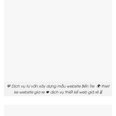
🤎 Dịch vụ tư vấn xây dựng mẫu website Bến Tre 🌍 thiet
ke website gia re 🍁 dịch vụ thiết kế web giá rẻ ⏳