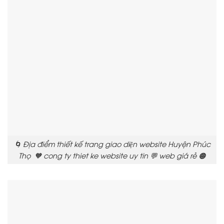
🌀 Địa điểm thiết kế trang giao diện website Huyện Phúc
Thọ 🧡 cong ty thiet ke website uy tin 💬 web giá rẻ 🟠