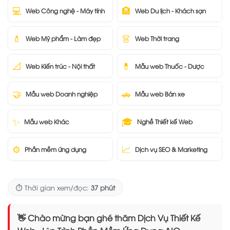
💻
🏨
Web Công nghệ - Máy tính
Web Du lịch - Khách sạn
💄
👗
Web Mỹ phẩm - Làm đẹp
Web Thời trang
📐
💊
Web Kiến trúc - Nội thất
Mẫu web Thuốc - Dược
🤝
🚗
Mẫu web Doanh nghiệp
Mẫu web Bán xe
✨
🎓
Mẫu web Khác
Nghề Thiết kế Web
⚙️
📈
Phần mềm ứng dụng
Dịch vụ SEO & Marketing
⏱️ Thời gian xem/đọc:
37 phút
👋 Chào mừng bạn ghé thăm Dịch Vụ Thiết Kế