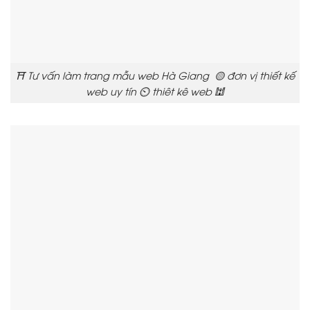
⛩️ Tư vấn làm trang mẫu web Hà Giang 🟡 đơn vị thiết kế
web uy tín ⏲️ thiêt kê web 🕍