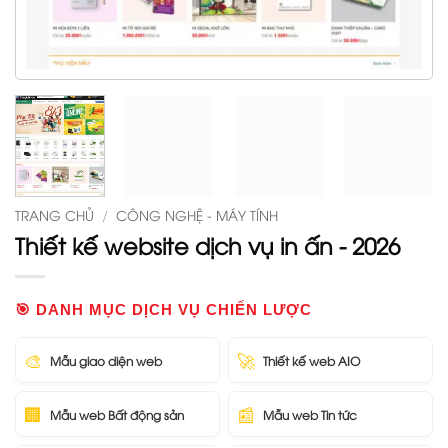
TRANG CHỦ
/
CÔNG NGHỆ - MÁY TÍNH
Thiết kế website dịch vụ in ấn - 2026
🎯 DANH MỤC DỊCH VỤ CHIẾN LƯỢC
🎨
🚀
Mẫu giao diện web
Thiết kế web AIO
🏢
📰
Mẫu web Bất động sản
Mẫu web Tin tức