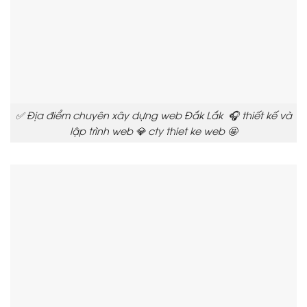
✅ Địa điểm chuyên xây dựng web Đắk Lắk 🎧 thiết kế và
lập trình web 💎 cty thiet ke web 🤩