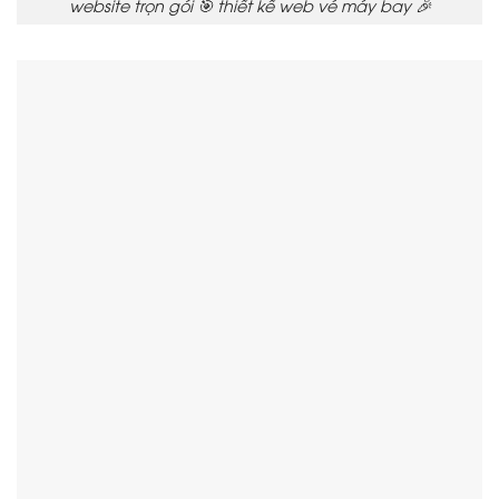
website trọn gói 🎯 thiết kế web vé máy bay 🎉