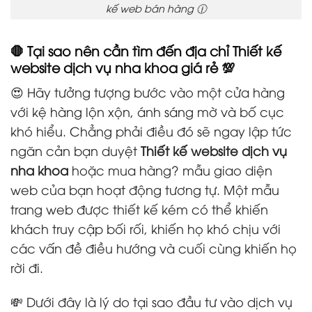
kế web bán hàng 🕧
🛑 Tại sao nên cần tìm đến địa chỉ Thiết kế
website dịch vụ nha khoa giá rẻ 💯
😍 Hãy tưởng tượng bước vào một cửa hàng
với kệ hàng lộn xộn, ánh sáng mờ và bố cục
khó hiểu. Chẳng phải điều đó sẽ ngay lập tức
ngăn cản bạn duyệt
Thiết kế website dịch vụ
nha khoa
hoặc mua hàng? mẫu giao diện
web của bạn hoạt động tương tự. Một mẫu
trang web được thiết kế kém có thể khiến
khách truy cập bối rối, khiến họ khó chịu với
các vấn đề điều hướng và cuối cùng khiến họ
rời đi.
💸 Dưới đây là lý do tại sao đầu tư vào dịch vụ