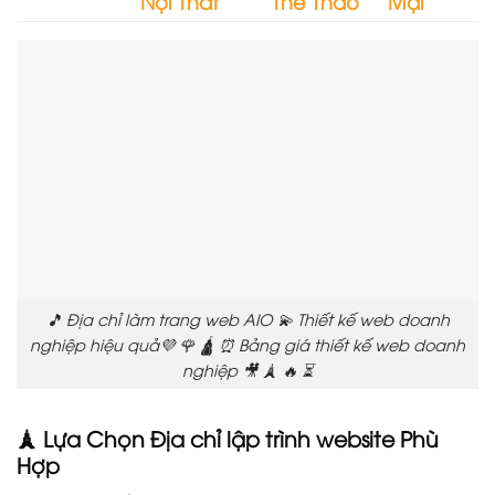
Nội Thất
Thể Thao
Mại
🎵 Địa chỉ làm trang web AIO 💫 Thiết kế web doanh
nghiệp hiệu quả💜 🌹 🛕 ⏰ Bảng giá thiết kế web doanh
nghiệp 🎥 🗼 🔥 ⏳
🗼 Lựa Chọn Địa chỉ lập trình website Phù
Hợp