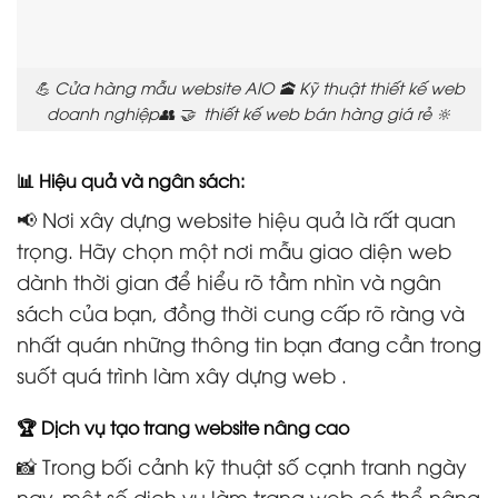
💪 Cửa hàng mẫu website AIO 🕋 Kỹ thuật thiết kế web
doanh nghiệp👥 🤝 thiết kế web bán hàng giá rẻ 🔆
📊 Hiệu quả và ngân sách:
📢 Nơi xây dựng website hiệu quả là rất quan
trọng. Hãy chọn một nơi mẫu giao diện web
dành thời gian để hiểu rõ tầm nhìn và ngân
sách của bạn, đồng thời cung cấp rõ ràng và
nhất quán những thông tin bạn đang cần trong
suốt quá trình làm xây dựng web .
🏆 Dịch vụ tạo trang website nâng cao
📸 Trong bối cảnh kỹ thuật số cạnh tranh ngày
nay, một số dịch vụ làm trang web có thể nâng