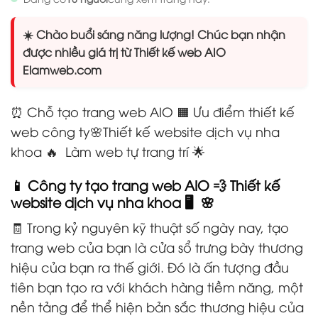
☀️ Chào buổi sáng năng lượng! Chúc bạn nhận
được nhiều giá trị từ Thiết kế web AIO
Elamweb.com
⏰ Chỗ tạo trang web AIO 🟧 Ưu điểm thiết kế
web công ty🌸Thiết kế website dịch vụ nha
khoa 🔥 Làm web tự trang trí 🌟
📱 Công ty tạo trang web AIO 💨 Thiết kế
website dịch vụ nha khoa 🖥️ 🌸
🧾 Trong kỷ nguyên kỹ thuật số ngày nay, tạo
trang web của bạn là cửa sổ trưng bày thương
hiệu của bạn ra thế giới. Đó là ấn tượng đầu
tiên bạn tạo ra với khách hàng tiềm năng, một
nền tảng để thể hiện bản sắc thương hiệu của