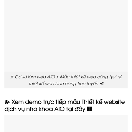
🚸 Cơ sở làm web AIO ⚡ Mẫu thiết kế web công ty✅ 🌞
thiết kế web bán hàng trực tuyến 📢
💫 Xem demo trực tiếp mẫu Thiết kế website
dịch vụ nha khoa AIO tại đây 🟨