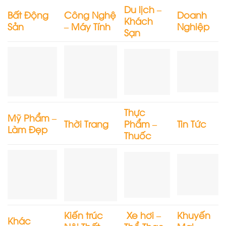
Du lịch –
Bất Động
Công Nghệ
Doanh
Khách
Sản
– Máy Tính
Nghiệp
Sạn
Thực
Mỹ Phẩm –
Thời Trang
Phẩm –
Tin Tức
Làm Đẹp
Thuốc
Kiến trúc
Xe hơi –
Khuyến
Khác