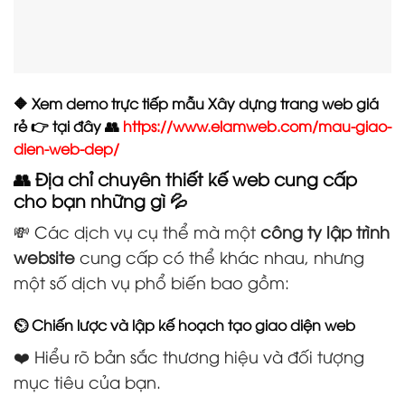
🔶 Xem demo trực tiếp mẫu Xây dựng trang web giá
rẻ 👉 tại đây 👥
https://www.elamweb.com/mau-giao-
dien-web-dep/
👥 Địa chỉ chuyên thiết kế web cung cấp
cho bạn những gì 💦
💸 Các dịch vụ cụ thể mà một
công ty lập trình
website
cung cấp có thể khác nhau, nhưng
một số dịch vụ phổ biến bao gồm:
⏲️ Chiến lược và lập kế hoạch tạo giao diện web
❤️ Hiểu rõ bản sắc thương hiệu và đối tượng
mục tiêu của bạn.