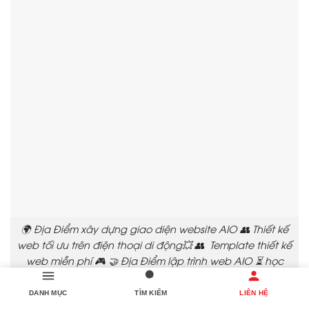
🌍 Địa Điểm xây dựng giao diện website AIO 👥 Thiết kế
web tối ưu trên điện thoại di động💥 👥 Template thiết kế
web miễn phí 🎮 🤝 Địa Điểm lập trình web AIO ⏳ học
thiết kế web bán hàng🧡 🍄 Nâng cấp website công ty
🔷
DANH MỤC
TÌM KIẾM
LIÊN HỆ