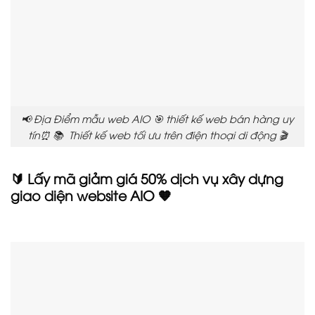
📢 Địa Điểm mẫu web AIO 🎯 thiết kế web bán hàng uy
tín⏰ 📚 Thiết kế web tối ưu trên điện thoại di động 🎬
🔰 Lấy mã giảm giá 50% dịch vụ xây dựng
giao diện website AIO 🧡