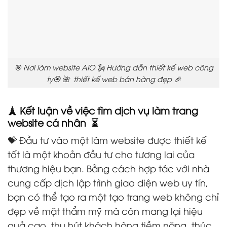
🎯 Nơi làm website AIO 🗽 Hướng dẫn thiết kế web công
ty🏵️ 🌺 thiết kế web bán hàng đẹp 🎉
🗼 Kết luận về việc tìm dịch vụ làm trang
website cá nhân ⏳
💝 Đầu tư vào một làm website được thiết kế
tốt là một khoản đầu tư cho tương lai của
thương hiệu bạn. Bằng cách hợp tác với nhà
cung cấp dịch lập trình giao diện web uy tín,
bạn có thể tạo ra một tạo trang web không chỉ
đẹp về mặt thẩm mỹ mà còn mang lại hiệu
quả cao, thu hút khách hàng tiềm năng, thúc