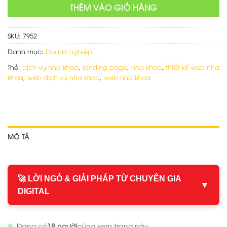
THÊM VÀO GIỎ HÀNG
SKU:
7952
Danh mục:
Doanh nghiệp
Thẻ:
dịch vụ nha khoa
,
landing page
,
nha khoa
,
thiết kế web nha
khoa
,
web dịch vụ nha khoa
,
web nha khoa
MÔ TẢ
🚀 LỜI NGỎ & GIẢI PHÁP TỪ CHUYÊN GIA
▼
DIGITAL
Đang có
18 người
cùng xem trang này.