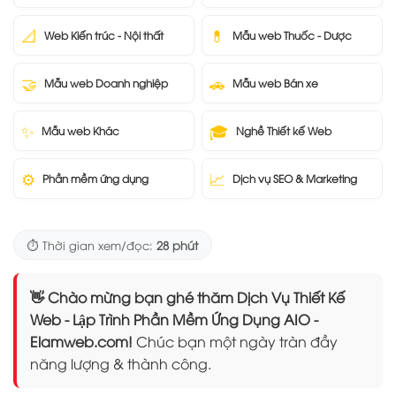
📐
💊
Web Kiến trúc - Nội thất
Mẫu web Thuốc - Dược
🤝
🚗
Mẫu web Doanh nghiệp
Mẫu web Bán xe
✨
🎓
Mẫu web Khác
Nghề Thiết kế Web
⚙️
📈
Phần mềm ứng dụng
Dịch vụ SEO & Marketing
⏱️ Thời gian xem/đọc:
28 phút
👋 Chào mừng bạn ghé thăm Dịch Vụ Thiết Kế
Web - Lập Trình Phần Mềm Ứng Dụng AIO -
Elamweb.com!
Chúc bạn một ngày tràn đầy
năng lượng & thành công.