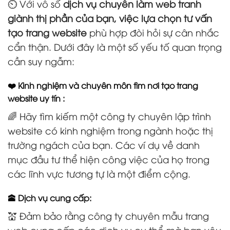
⏲️ Với vô số
dịch vụ chuyên làm web tranh
giành thị phần của bạn, việc lựa chọn tư vấn
tạo trang website
phù hợp đòi hỏi sự cân nhắc
cẩn thận. Dưới đây là một số yếu tố quan trọng
cần suy ngẫm:
❤️ Kinh nghiệm và chuyên môn tìm nơi tạo trang
website uy tín :
🌈 Hãy tìm kiếm một công ty chuyên lập trình
website có kinh nghiệm trong ngành hoặc thị
trường ngách của bạn. Các ví dụ về danh
mục đầu tư thể hiện công việc của họ trong
các lĩnh vực tương tự là một điểm cộng.
🕋 Dịch vụ cung cấp:
💒 Đảm bảo rằng công ty chuyên mẫu trang
web cung cấp các dịch vụ cụ thể mà bạn yêu