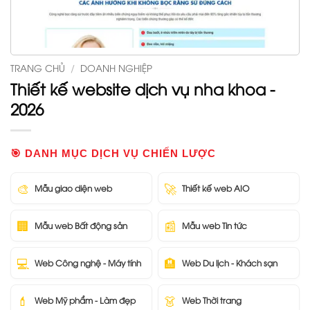
TRANG CHỦ
/
DOANH NGHIỆP
Thiết kế website dịch vụ nha khoa -
2026
🎯 DANH MỤC DỊCH VỤ CHIẾN LƯỢC
🎨
🚀
Mẫu giao diện web
Thiết kế web AIO
🏢
📰
Mẫu web Bất động sản
Mẫu web Tin tức
💻
🏨
Web Công nghệ - Máy tính
Web Du lịch - Khách sạn
💄
👗
Web Mỹ phẩm - Làm đẹp
Web Thời trang