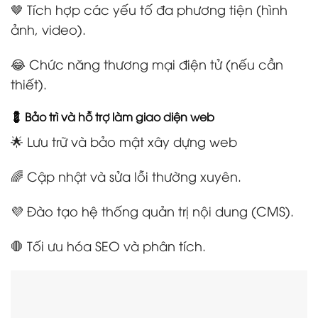
🤎 Tích hợp các yếu tố đa phương tiện (hình
ảnh, video).
😂 Chức năng thương mại điện tử (nếu cần
thiết).
💈 Bảo trì và hỗ trợ làm giao diện web
🌟 Lưu trữ và bảo mật xây dựng web
🌈 Cập nhật và sửa lỗi thường xuyên.
💜 Đào tạo hệ thống quản trị nội dung (CMS).
🛑 Tối ưu hóa SEO và phân tích.