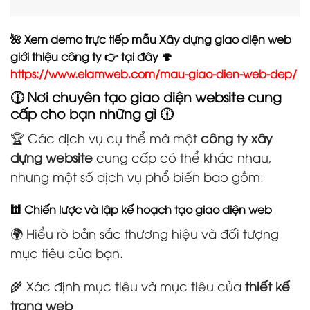
🌺 Xem demo trực tiếp mẫu Xây dựng giao diện web
giới thiệu công ty 👉 tại đây 🍄
https://www.elamweb.com/mau-giao-dien-web-dep/
🕧 Nơi chuyên tạo giao diện website cung
cấp cho bạn những gì 🕧
🏆 Các dịch vụ cụ thể mà một
công ty xây
dựng website
cung cấp có thể khác nhau,
nhưng một số dịch vụ phổ biến bao gồm:
🕍 Chiến lược và lập kế hoạch tạo giao diện web
🌍 Hiểu rõ bản sắc thương hiệu và đối tượng
mục tiêu của bạn.
🌾 Xác định mục tiêu và mục tiêu của
thiết kế
trang web