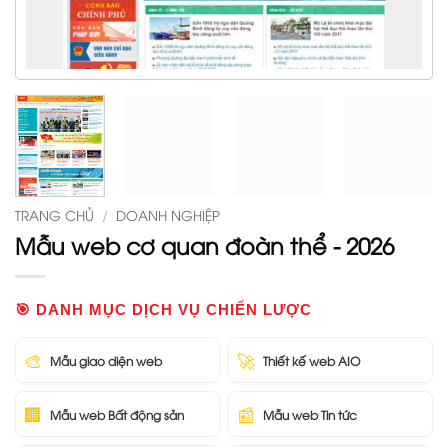
TRANG CHỦ
/
DOANH NGHIỆP
Mẫu web cơ quan đoàn thể - 2026
🎯 DANH MỤC DỊCH VỤ CHIẾN LƯỢC
🎨
🚀
Mẫu giao diện web
Thiết kế web AIO
🏢
📰
Mẫu web Bất động sản
Mẫu web Tin tức