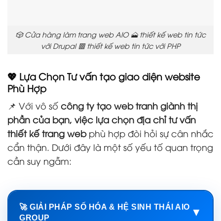
🎲 Cửa hàng làm trang web AIO 🗻 thiết kế web tin tức
với Drupal 🟥 thiết kế web tin tức với PHP
💖 Lựa Chọn Tư vấn tạo giao diện website
Phù Hợp
📌 Với vô số
công ty tạo web tranh giành thị
phần của bạn, việc lựa chọn địa chỉ tư vấn
thiết kế trang web
phù hợp đòi hỏi sự cân nhắc
cẩn thận. Dưới đây là một số yếu tố quan trọng
cần suy ngẫm:
🚀 GIẢI PHÁP SỐ HÓA & HỆ SINH THÁI AIO
▼
GROUP