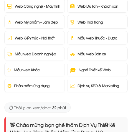
💻
🏨
Web Công nghệ - Máy tính
Web Du lịch - Khách sạn
💄
👗
Web Mỹ phẩm - Làm đẹp
Web Thời trang
📐
💊
Web Kiến trúc - Nội thất
Mẫu web Thuốc - Dược
🤝
🚗
Mẫu web Doanh nghiệp
Mẫu web Bán xe
✨
🎓
Mẫu web Khác
Nghề Thiết kế Web
⚙️
📈
Phần mềm ứng dụng
Dịch vụ SEO & Marketing
⏱️ Thời gian xem/đọc:
32 phút
👋 Chào mừng bạn ghé thăm Dịch Vụ Thiết Kế