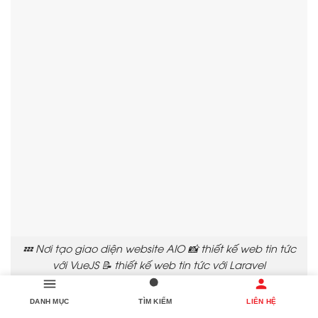
💤 Nơi tạo giao diện website AIO 📸 thiết kế web tin tức
với VueJS 📝 thiết kế web tin tức với Laravel
DANH MỤC
TÌM KIẾM
LIÊN HỆ
🛕 3. Làm thế nào để chọn nhà cung cấp thiết kế