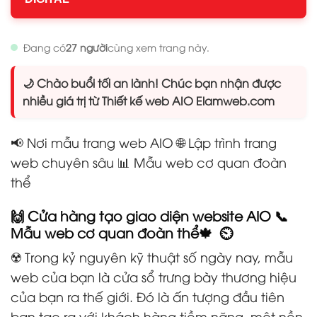
Đang có
27 người
cùng xem trang này.
🌙 Chào buổi tối an lành! Chúc bạn nhận được
nhiều giá trị từ Thiết kế web AIO Elamweb.com
📢 Nơi mẫu trang web AIO 🌐 Lập trình trang
web chuyên sâu 📊 Mẫu web cơ quan đoàn
thể
🙌 Cửa hàng tạo giao diện website AIO 📞
Mẫu web cơ quan đoàn thể🍁 ⏲️
☢️ Trong kỷ nguyên kỹ thuật số ngày nay, mẫu
web của bạn là cửa sổ trưng bày thương hiệu
của bạn ra thế giới. Đó là ấn tượng đầu tiên
bạn tạo ra với khách hàng tiềm năng, một nền