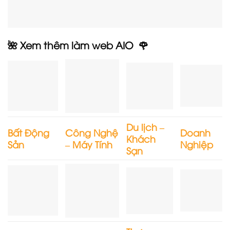
🌺 Xem thêm làm web AIO 🌹
Du lịch –
Bất Động
Công Nghệ
Doanh
Khách
Sản
– Máy Tính
Nghiệp
Sạn