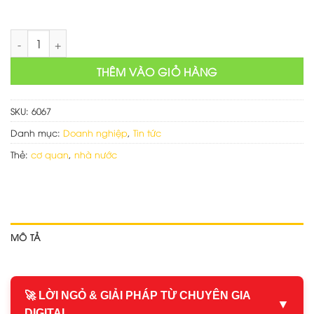
Mẫu web cơ quan đoàn thể số lượng
THÊM VÀO GIỎ HÀNG
SKU:
6067
Danh mục:
Doanh nghiệp
,
Tin tức
Thẻ:
cơ quan
,
nhà nước
MÔ TẢ
🚀 LỜI NGỎ & GIẢI PHÁP TỪ CHUYÊN GIA
▼
DIGITAL