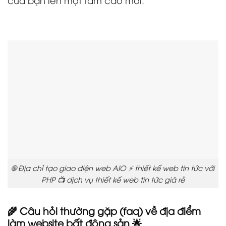
🌐 Địa chỉ tạo giao diện web AIO ⚡ thiết kế web tin tức với
PHP 📺 dịch vụ thiết kế web tin tức giá rẻ
🌾 Câu hỏi thường gặp (faq) về địa điểm
làm website bất động sản 🌟