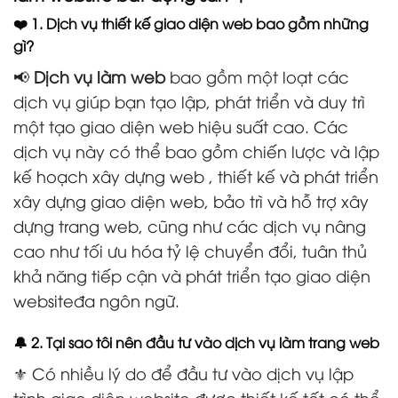
❤️ 1. Dịch vụ thiết kế giao diện web bao gồm những
gì?
📢
Dịch vụ làm web
bao gồm một loạt các
dịch vụ giúp bạn tạo lập, phát triển và duy trì
một tạo giao diện web hiệu suất cao. Các
dịch vụ này có thể bao gồm chiến lược và lập
kế hoạch xây dựng web , thiết kế và phát triển
xây dựng giao diện web, bảo trì và hỗ trợ xây
dựng trang web, cũng như các dịch vụ nâng
cao như tối ưu hóa tỷ lệ chuyển đổi, tuân thủ
khả năng tiếp cận và phát triển tạo giao diện
websiteđa ngôn ngữ.
🔔 2. Tại sao tôi nên đầu tư vào dịch vụ làm trang web
⚜️ Có nhiều lý do để đầu tư vào dịch vụ lập
trình giao diện website được thiết kế tốt có thể