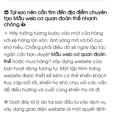
😎 Tại sao nên cần tìm đến địa điểm chuyên
tạo Mẫu web cơ quan đoàn thể nhanh
chóng 👍
🔅 Hãy tưởng tượng bước vào một cửa hàng
với kệ hàng lộn xộn, ánh sáng mờ và bố cục
khó hiểu. Chẳng phải điều đó sẽ ngay lập tức
ngăn cản bạn duyệt
Mẫu web cơ quan đoàn
thể
hoặc mua hàng? xây dựng website
của
bạn hoạt động tương tự. Một lập trình trang
website được thiết kế kém có thể khiến khách
truy cập bối rối, khiến họ khó chịu với các vấn
đề điều hướng và cuối cùng khiến họ rời đi.
🎯 Dưới đây là lý do tại sao đầu tư vào dịch vụ
xây dựng giao diện website là một quyết định