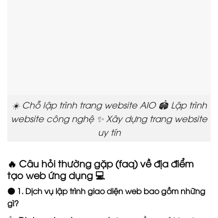
☀️ Chỗ lập trình trang website AIO 🏟️ Lập trình
website công nghệ ✨ Xây dựng trang website
uy tín
🔥 Câu hỏi thường gặp (faq) về địa điểm
tạo web ứng dụng 💻
🟠 1. Dịch vụ lập trình giao diện web bao gồm những
gì?