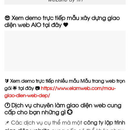
😎 Xem demo trực tiếp mẫu xây dựng giao
diện web AIO tại đây 🤎
🔰 Xem demo trực tiếp nhiều mẫu Mẫu trang web trọn
gói 🌟 tại đây 📷
https://www.elamweb.com/mau-
giao-dien-web-dep/
🕐 Dịch vụ chuyên làm giao diện web cung
cấp cho bạn những gì 💮
📌 Các dịch vụ cụ thể mà một
công ty lập trình