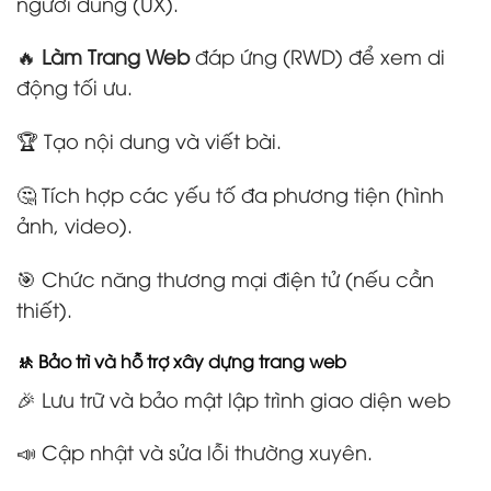
người dùng (UX).
🔥
Làm Trang Web
đáp ứng (RWD) để xem di
động tối ưu.
🏆 Tạo nội dung và viết bài.
🤔 Tích hợp các yếu tố đa phương tiện (hình
ảnh, video).
🎯 Chức năng thương mại điện tử (nếu cần
thiết).
🚸 Bảo trì và hỗ trợ xây dựng trang web
🎉 Lưu trữ và bảo mật lập trình giao diện web
📣 Cập nhật và sửa lỗi thường xuyên.