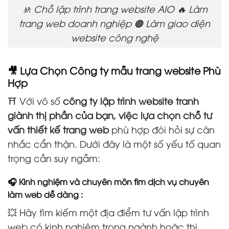
🚸 Chỗ lập trình trang website AIO 🔥 Làm
trang web doanh nghiệp 🟠 Làm giao diện
website công nghệ
🎥 Lựa Chọn Công ty mẫu trang website Phù
Hợp
⛩️ Với vô số
công ty lập trình website tranh
giành thị phần của bạn, việc lựa chọn chỗ tư
vấn thiết kế trang web
phù hợp đòi hỏi sự cân
nhắc cẩn thận. Dưới đây là một số yếu tố quan
trọng cần suy ngẫm:
🎧 Kinh nghiệm và chuyên môn tìm dịch vụ chuyên
làm web dễ dàng :
💥 Hãy tìm kiếm một địa điểm tư vấn lập trình
web có kinh nghiệm trong ngành hoặc thị