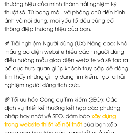
thương hiệu của mình thành trải nghiệm kỹ
thuật số. Từ bảng màu và phông chữ đến hình
ảnh và nội dung, mọi yếu tố đều củng cố
thông điệp thương hiệu của bạn.
🍂 Trải nghiệm Người dùng (UX) Nâng cao: Nhà
mẫu giao diện website hiểu cách người dùng
điều hướng mẫu giao diện website và sẽ tạo ra
bố cục trực quan giúp khách truy cập dễ dàng
tìm thấy những gì họ đang tìm kiếm, tạo ra trải
nghiệm người dùng tích cực.
🌾 Tối ưu hóa Công cụ Tìm kiếm (SEO): Các
dịch vụ thiết kế thường kết hợp các phương
pháp hay nhất về SEO, đảm bảo
xây dựng
trang website thiết kế nội thất
của bạn xếp
hạng cao hơn trên các trang kết quả của