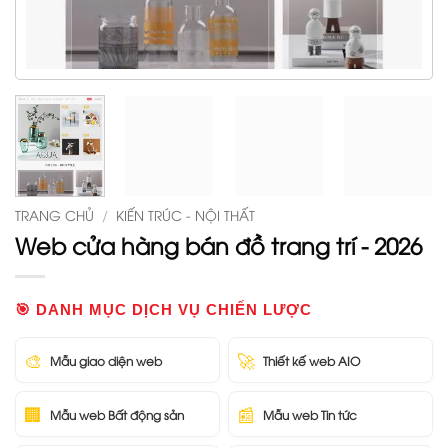
TRANG CHỦ
/
KIẾN TRÚC - NỘI THẤT
Web cửa hàng bán đồ trang trí - 2026
🎯 DANH MỤC DỊCH VỤ CHIẾN LƯỢC
🎨
🚀
Mẫu giao diện web
Thiết kế web AIO
🏢
📰
Mẫu web Bất động sản
Mẫu web Tin tức