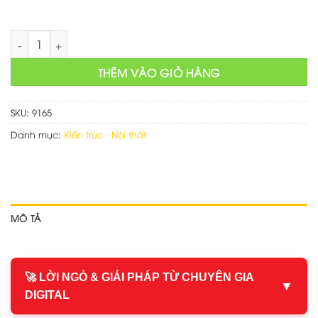
Web cửa hàng bán đồ trang trí số lượng
THÊM VÀO GIỎ HÀNG
SKU:
9165
Danh mục:
Kiến trúc - Nội thất
MÔ TẢ
🚀 LỜI NGỎ & GIẢI PHÁP TỪ CHUYÊN GIA
▼
DIGITAL