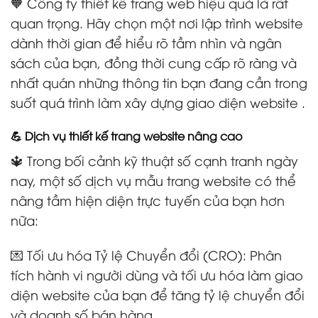
🧡 Công ty thiết kế trang web hiệu quả là rất
quan trọng. Hãy chọn một nơi lập trình website
dành thời gian để hiểu rõ tầm nhìn và ngân
sách của bạn, đồng thời cung cấp rõ ràng và
nhất quán những thông tin bạn đang cần trong
suốt quá trình làm xây dựng giao diện website .
💪 Dịch vụ thiết kế trang website nâng cao
🔱 Trong bối cảnh kỹ thuật số cạnh tranh ngày
nay, một số dịch vụ mẫu trang website có thể
nâng tầm hiện diện trực tuyến của bạn hơn
nữa:
💌 Tối ưu hóa Tỷ lệ Chuyển đổi (CRO): Phân
tích hành vi người dùng và tối ưu hóa làm giao
diện website của bạn để tăng tỷ lệ chuyển đổi
và doanh số bán hàng.