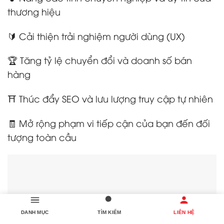
thương hiệu
🔰 Cải thiện trải nghiệm người dùng (UX)
🏆 Tăng tỷ lệ chuyển đổi và doanh số bán
hàng
⛩️ Thúc đẩy SEO và lưu lượng truy cập tự nhiên
🧾 Mở rộng phạm vi tiếp cận của bạn đến đối
tượng toàn cầu
DANH MỤC
TÌM KIẾM
LIÊN HỆ