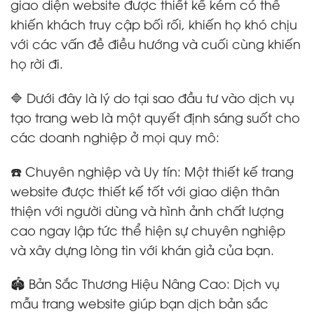
giao diện website được thiết kế kém có thể
khiến khách truy cập bối rối, khiến họ khó chịu
với các vấn đề điều hướng và cuối cùng khiến
họ rời đi.
🔷 Dưới đây là lý do tại sao đầu tư vào dịch vụ
tạo trang web là một quyết định sáng suốt cho
các doanh nghiệp ở mọi quy mô:
☎️ Chuyên nghiệp và Uy tín: Một thiết kế trang
website được thiết kế tốt với giao diện thân
thiện với người dùng và hình ảnh chất lượng
cao ngay lập tức thể hiện sự chuyên nghiệp
và xây dựng lòng tin với khán giả của bạn.
🏟️ Bản Sắc Thương Hiệu Nâng Cao: Dịch vụ
mẫu trang website giúp bạn dịch bản sắc