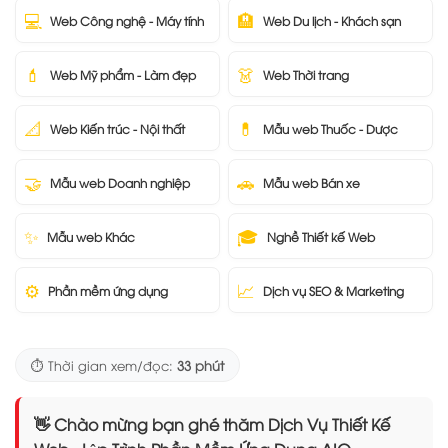
💻
🏨
Web Công nghệ - Máy tính
Web Du lịch - Khách sạn
💄
👗
Web Mỹ phẩm - Làm đẹp
Web Thời trang
📐
💊
Web Kiến trúc - Nội thất
Mẫu web Thuốc - Dược
🤝
🚗
Mẫu web Doanh nghiệp
Mẫu web Bán xe
✨
🎓
Mẫu web Khác
Nghề Thiết kế Web
⚙️
📈
Phần mềm ứng dụng
Dịch vụ SEO & Marketing
⏱️ Thời gian xem/đọc:
33 phút
👋 Chào mừng bạn ghé thăm Dịch Vụ Thiết Kế