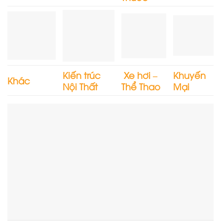
Kiến trúc
Xe hơi –
Khuyến
Khác
Nội Thất
Thể Thao
Mại