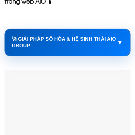
trang web AIO 📱
🚀 GIẢI PHÁP SỐ HÓA & HỆ SINH THÁI AIO
▼
GROUP