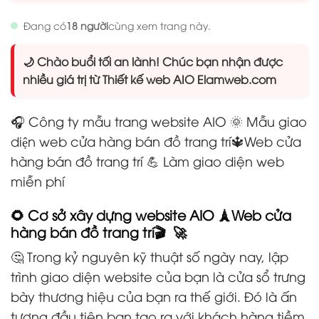
Đang có
18 người
cùng xem trang này.
🌙 Chào buổi tối an lành! Chúc bạn nhận được
nhiều giá trị từ Thiết kế web AIO Elamweb.com
🎧 Công ty mẫu trang website AIO 🌞 Mẫu giao
diện web cửa hàng bán đồ trang trí
🔱Web cửa
hàng bán đồ trang trí
💪 Làm giao diện web
miễn phí
🌻 Cơ sở xây dựng website AIO 🗼Web cửa
hàng bán đồ trang trí🎬 🚀
🤔 Trong kỷ nguyên kỹ thuật số ngày nay, lập
trình giao diện website của bạn là cửa sổ trưng
bày thương hiệu của bạn ra thế giới. Đó là ấn
tượng đầu tiên bạn tạo ra với khách hàng tiềm