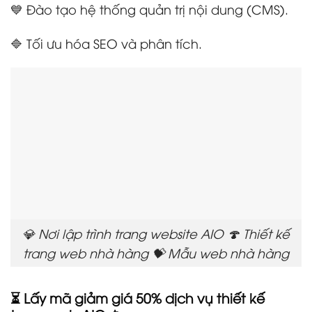
💙 Đào tạo hệ thống quản trị nội dung (CMS).
🔷 Tối ưu hóa SEO và phân tích.
💎 Nơi lập trình trang website AIO 🍄 Thiết kế
trang web nhà hàng 💝 Mẫu web nhà hàng
⏳ Lấy mã giảm giá 50% dịch vụ thiết kế