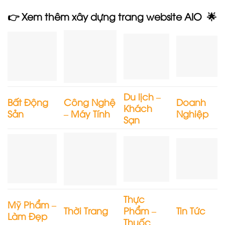
👉 Xem thêm xây dựng trang website AIO 🌟
Du lịch –
Bất Động
Công Nghệ
Doanh
Khách
Sản
– Máy Tính
Nghiệp
Sạn
Thực
Mỹ Phẩm –
Thời Trang
Phẩm –
Tin Tức
Làm Đẹp
Thuốc