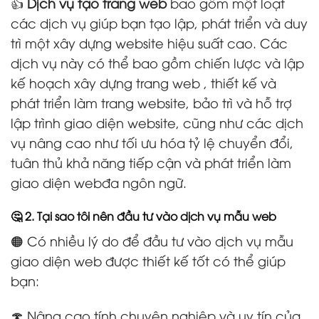
👍
Dịch vụ tạo trang web
bao gồm một loạt
các dịch vụ giúp bạn tạo lập, phát triển và duy
trì một xây dựng website hiệu suất cao. Các
dịch vụ này có thể bao gồm chiến lược và lập
kế hoạch xây dựng trang web , thiết kế và
phát triển làm trang website, bảo trì và hỗ trợ
lập trình giao diện website, cũng như các dịch
vụ nâng cao như tối ưu hóa tỷ lệ chuyển đổi,
tuân thủ khả năng tiếp cận và phát triển làm
giao diện webđa ngôn ngữ.
🤔 2. Tại sao tôi nên đầu tư vào dịch vụ mẫu web
🟠 Có nhiều lý do để đầu tư vào dịch vụ mẫu
giao diện web được thiết kế tốt có thể giúp
bạn:
🍄 Nâng cao tính chuyên nghiệp và uy tín của