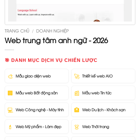
TRANG CHỦ
/
DOANH NGHIỆP
Web trung tâm anh ngữ - 2026
🎯 DANH MỤC DỊCH VỤ CHIẾN LƯỢC
🎨
🚀
Mẫu giao diện web
Thiết kế web AIO
🏢
📰
Mẫu web Bất động sản
Mẫu web Tin tức
💻
🏨
Web Công nghệ - Máy tính
Web Du lịch - Khách sạn
💄
👗
Web Mỹ phẩm - Làm đẹp
Web Thời trang