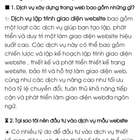
🟧 1. Dịch vụ xây dựng trang web bao gồm những gì?
✨
Dịch vụ lập trình giao diện website
bao gồm
một loạt các dịch vụ giúp bạn tạo lập, phát
triển và duy trì một làm giao diện website hiệu
suất cao. Các dịch vụ này có thể bao gồm
chiến lược và lập kế hoạch lập trình giao diện
website , thiết kế và phát triển thiết kế trang
website, bảo trì và hỗ trợ làm giao diện web,
cũng như các dịch vụ nâng cao như tối ưu
hóa tỷ lệ chuyển đổi, tuân thủ khả năng tiếp
cận và phát triển làm giao diện webđa ngôn
ngữ.
⏳ 2. Tại sao tôi nên đầu tư vào dịch vụ mẫu website
☀️ Có nhiều lý do để đầu tư vào dịch vụ thiết
kế giao diện web được thiết kế tốt có thể giúp