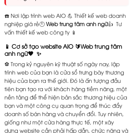
☎️ Nơi lập trình web AIO 💪 Thiết kế web doanh
nghiệp giá rẻ🕛
Web trung tâm anh ngữ
👍 Tư
vấn thiết kế web công ty 📱
📱 Cơ sở tạo website AIO 🔰Web trung tâm
anh ngữ🤎 ✨
⚽ Trong kỷ nguyên kỹ thuật số ngày nay, lập
trình web của bạn là cửa sổ trưng bày thương
hiệu của bạn ra thế giới. Đó là ấn tượng đầu
tiên bạn tạo ra với khách hàng tiềm năng, một
nền tảng để thể hiện bản sắc thương hiệu của
bạn và một công cụ quan trọng để thúc đẩy
doanh số bán hàng và chuyển đổi. Tuy nhiên,
giống như một cửa hàng thực tế, một xây
dựng website cần phải hấp dẫn, chức năng và