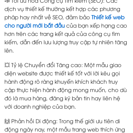
📣 Tối ưu hóa Công cụ Tìm kiếm (SEO): Các
dịch vụ thiết kế thường kết hợp các phương
pháp hay nhất về SEO, đảm bảo
Thiết kế web
cho người mới bắt đầu
của bạn xếp hạng cao
hơn trên các trang kết quả của công cụ tìm
kiếm, dẫn đến lưu lượng truy cập tự nhiên tăng
lên.
💥 Tỷ lệ Chuyển đổi Tăng cao: Một mẫu giao
diện website được thiết kế tốt với lời kêu gọi
hành động rõ ràng khuyến khích khách truy
cập thực hiện hành động mong muốn, cho dù
đó là mua hàng, đăng ký bản tin hay liên hệ
với doanh nghiệp của bạn.
🙌 Phản hồi Di động: Trong thế giới ưu tiên di
động ngày nay, một mẫu trang web thích ứng