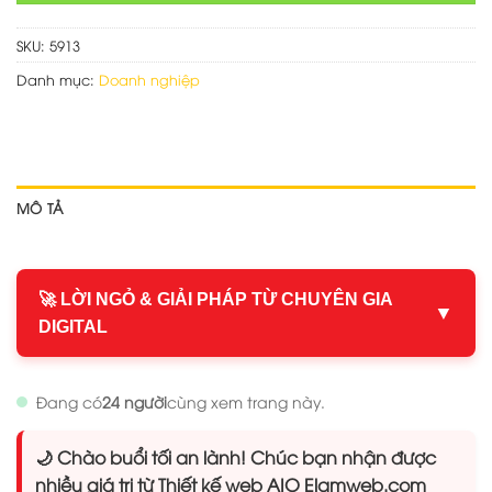
SKU:
5913
Danh mục:
Doanh nghiệp
MÔ TẢ
🚀 LỜI NGỎ & GIẢI PHÁP TỪ CHUYÊN GIA
▼
DIGITAL
Đang có
24 người
cùng xem trang này.
🌙 Chào buổi tối an lành! Chúc bạn nhận được
nhiều giá trị từ Thiết kế web AIO Elamweb.com