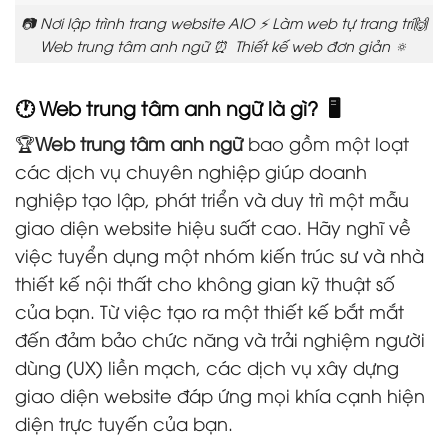
📷 Nơi lập trình trang website AIO ⚡ Làm web tự trang trí🙌
Web trung tâm anh ngữ ⏰ Thiết kế web đơn giản 🔅
🕐 Web trung tâm anh ngữ là gì? 🖥️
🏆
Web trung tâm anh ngữ
bao gồm một loạt
các dịch vụ chuyên nghiệp giúp doanh
nghiệp tạo lập, phát triển và duy trì một mẫu
giao diện website hiệu suất cao. Hãy nghĩ về
việc tuyển dụng một nhóm kiến trúc sư và nhà
thiết kế nội thất cho không gian kỹ thuật số
của bạn. Từ việc tạo ra một thiết kế bắt mắt
đến đảm bảo chức năng và trải nghiệm người
dùng (UX) liền mạch, các dịch vụ xây dựng
giao diện website đáp ứng mọi khía cạnh hiện
diện trực tuyến của bạn.