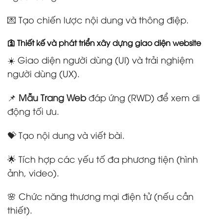
💌 Tạo chiến lược nội dung và thông điệp.
🛐 Thiết kế và phát triển xây dựng giao diện website
☀️ Giao diện người dùng (UI) và trải nghiệm
người dùng (UX).
📌
Mẫu Trang Web
đáp ứng (RWD) để xem di
động tối ưu.
💝 Tạo nội dung và viết bài.
🌟 Tích hợp các yếu tố đa phương tiện (hình
ảnh, video).
🌸 Chức năng thương mại điện tử (nếu cần
thiết).