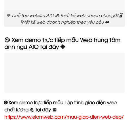
🌹 Chỗ tạo website AIO 🎁 Thiết kế web nhanh chóng🎲 🖥️
Thiết kế web doanh nghiệp theo yêu cầu ❤️
😍 Xem demo trực tiếp mẫu Web trung tâm
anh ngữ AIO tại đây 🔶
🌐 Xem demo trực tiếp mẫu Lập trình giao diện web
chất lượng 💪 tại đây 📅
https://www.elamweb.com/mau-giao-dien-web-dep/