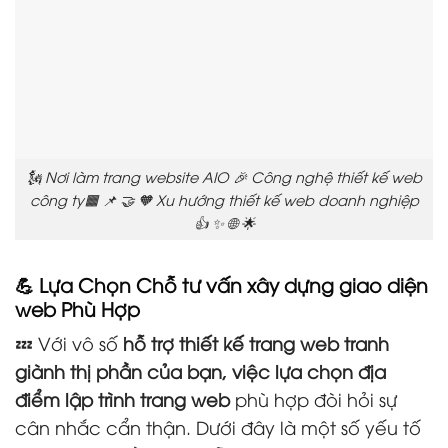
🗽 Nơi làm trang website AIO 🎉 Công nghệ thiết kế web
công ty🟧 📌 🤝 🧡 Xu hướng thiết kế web doanh nghiệp
👍 ✨ 🌐 🌟
💪 Lựa Chọn Chỗ tư vấn xây dựng giao diện
web Phù Hợp
💤 Với vô số
hỗ trợ thiết kế trang web tranh
giành thị phần của bạn, việc lựa chọn địa
điểm lập trình trang web
phù hợp đòi hỏi sự
cân nhắc cẩn thận. Dưới đây là một số yếu tố