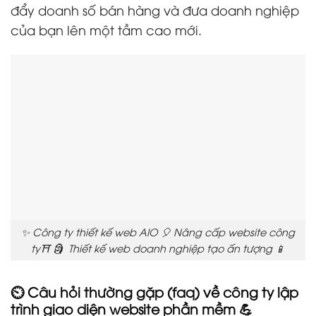
đẩy doanh số bán hàng và đưa doanh nghiệp
của bạn lên một tầm cao mới.
✨ Công ty thiết kế web AIO 🎈 Nâng cấp website công
ty⛩️ 🗿 Thiết kế web doanh nghiệp tạo ấn tượng 📱
⏲️ Câu hỏi thường gặp (faq) về công ty lập
trình giao diện website phần mềm 💪