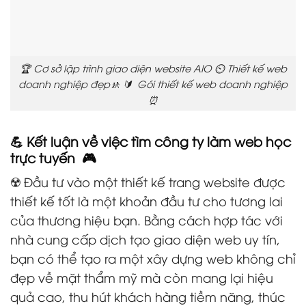
🏆 Cơ sở lập trình giao diện website AIO ⏲️ Thiết kế web
doanh nghiệp đẹp🚸 🔰 Gói thiết kế web doanh nghiệp
⏰
💪 Kết luận về việc tìm công ty làm web học
trực tuyến 🎮
☢️ Đầu tư vào một thiết kế trang website được
thiết kế tốt là một khoản đầu tư cho tương lai
của thương hiệu bạn. Bằng cách hợp tác với
nhà cung cấp dịch tạo giao diện web uy tín,
bạn có thể tạo ra một xây dựng web không chỉ
đẹp về mặt thẩm mỹ mà còn mang lại hiệu
quả cao, thu hút khách hàng tiềm năng, thúc