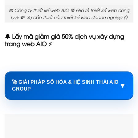
📅 Công ty thiết kế web AIO 💯 Giá rẻ thiết kế web công
ty🎶 💸 Sự cần thiết của thiết kế web doanh nghiệp ⏰
🔔 Lấy mã giảm giá 50% dịch vụ xây dựng
trang web AIO ⚡
🚀 GIẢI PHÁP SỐ HÓA & HỆ SINH THÁI AIO
▼
GROUP