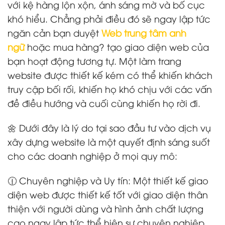
với kệ hàng lộn xộn, ánh sáng mờ và bố cục
khó hiểu. Chẳng phải điều đó sẽ ngay lập tức
ngăn cản bạn duyệt
Web trung tâm anh
ngữ
hoặc mua hàng? tạo giao diện web của
bạn hoạt động tương tự. Một làm trang
website được thiết kế kém có thể khiến khách
truy cập bối rối, khiến họ khó chịu với các vấn
đề điều hướng và cuối cùng khiến họ rời đi.
🌼 Dưới đây là lý do tại sao đầu tư vào dịch vụ
xây dựng website là một quyết định sáng suốt
cho các doanh nghiệp ở mọi quy mô:
🕧 Chuyên nghiệp và Uy tín: Một thiết kế giao
diện web được thiết kế tốt với giao diện thân
thiện với người dùng và hình ảnh chất lượng
cao ngay lập tức thể hiện sự chuyên nghiệp