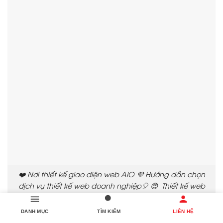
❤️ Nơi thiết kế giao diện web AIO 💜 Hướng dẫn chọn
dịch vụ thiết kế web doanh nghiệp🎈 😍 Thiết kế web
bán hàng 🌐 📚 Chỗ xây dựng trang web AIO 🎲 Dịch vụ
SEO web chuyên nghiệp🔅 🌹 Top 10 Công Ty Thiết Kế
DANH MỤC
TÌM KIẾM
LIÊN HỆ
Web Uy Tín Hà Nội 💛💚