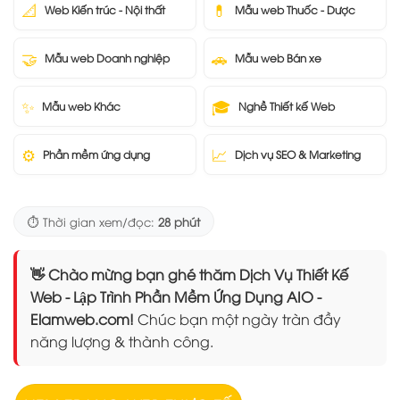
📐
💊
Web Kiến trúc - Nội thất
Mẫu web Thuốc - Dược
🤝
🚗
Mẫu web Doanh nghiệp
Mẫu web Bán xe
✨
🎓
Mẫu web Khác
Nghề Thiết kế Web
⚙️
📈
Phần mềm ứng dụng
Dịch vụ SEO & Marketing
⏱️ Thời gian xem/đọc:
28 phút
👋 Chào mừng bạn ghé thăm Dịch Vụ Thiết Kế
Web - Lập Trình Phần Mềm Ứng Dụng AIO -
Elamweb.com!
Chúc bạn một ngày tràn đầy
năng lượng & thành công.