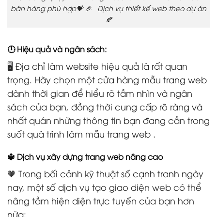
bán hàng phù hợp💝 🎉 Dịch vụ thiết kế web theo dự án
🍂
🕛 Hiệu quả và ngân sách:
🖥️ Địa chỉ làm website hiệu quả là rất quan
trọng. Hãy chọn một cửa hàng mẫu trang web
dành thời gian để hiểu rõ tầm nhìn và ngân
sách của bạn, đồng thời cung cấp rõ ràng và
nhất quán những thông tin bạn đang cần trong
suốt quá trình làm mẫu trang web .
🔱 Dịch vụ xây dựng trang web nâng cao
🧡 Trong bối cảnh kỹ thuật số cạnh tranh ngày
nay, một số dịch vụ tạo giao diện web có thể
nâng tầm hiện diện trực tuyến của bạn hơn
nữa: