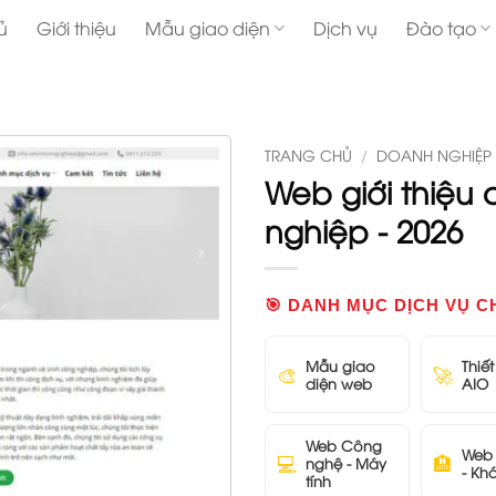
ủ
Giới thiệu
Mẫu giao diện
Dịch vụ
Đào tạo
TRANG CHỦ
/
DOANH NGHIỆP
Web giới thiệu 
nghiệp - 2026
🎯 DANH MỤC DỊCH VỤ C
Mẫu giao
Thiế
🎨
🚀
diện web
AIO
Web Công
Web 
💻
🏨
nghệ - Máy
- Kh
tính