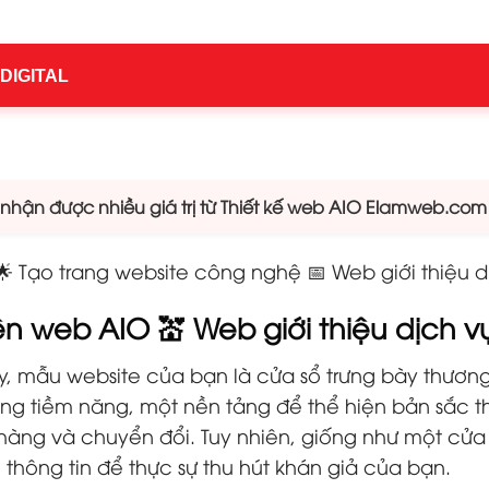
 DIGITAL
hận được nhiều giá trị từ Thiết kế web AIO Elamweb.com
 🌟 Tạo trang website công nghệ 📅 Web giới thiệu 
iện web AIO 💒 Web giới thiệu dịch v
y, mẫu website của bạn là cửa sổ trưng bày thương 
hàng tiềm năng, một nền tảng để thể hiện bản sắc
àng và chuyển đổi. Tuy nhiên, giống như một cửa 
thông tin để thực sự thu hút khán giả của bạn.