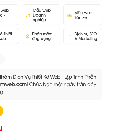
 web
Mẫu web
Mẫu web
🤝
🚗
c -
Doanh
Bán xe
c
nghiệp
ề Thiết
Phần mềm
Dịch vụ SEO
⚙️
📈
Web
ứng dụng
& Marketing
 Dịch Vụ Thiết Kế Web - Lập Trình Phần
Elamweb.com!
Chúc bạn một ngày tràn đầy
g.
Giá
₫