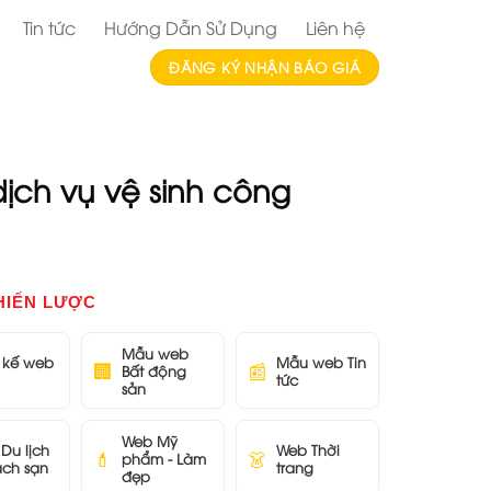
Tin tức
Hướng Dẫn Sử Dụng
Liên hệ
ĐĂNG KÝ NHẬN BÁO GIÁ
dịch vụ vệ sinh công
HIẾN LƯỢC
Mẫu web
t kế web
Mẫu web Tin
🏢
📰
Bất động
tức
sản
Web Mỹ
Du lịch
Web Thời
💄
👗
phẩm - Làm
ách sạn
trang
đẹp