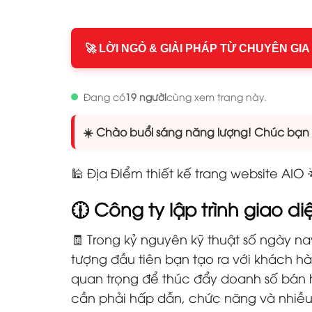
🚀 LỜI NGỎ & GIẢI PHÁP TỪ CHUYÊN GIA
Đang có
19 người
cùng xem trang này.
☀️ Chào buổi sáng năng lượng! Chúc bạn n
🕌 Địa Điểm thiết kế trang website AIO
🕧 Công ty lập trình giao d
🧾 Trong kỷ nguyên kỹ thuật số ngày na
tượng đầu tiên bạn tạo ra với khách 
quan trọng để thúc đẩy doanh số bán h
cần phải hấp dẫn, chức năng và nhiều 