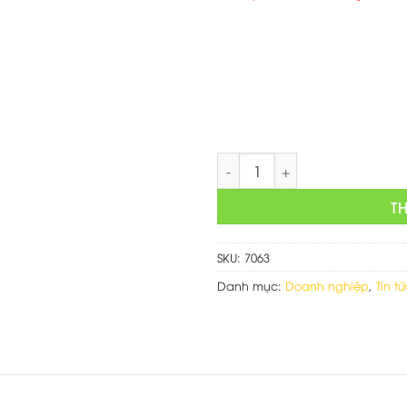
gốc
là:
750,000 
Web giới thiệu dịch vụ vệ sin
T
SKU:
7063
Danh mục:
Doanh nghiệp
,
Tin t