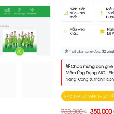
Web Kiến
Mẫu
📐
💊
trúc - Nội
Thuố
thất
Dượ
Mẫu web
Ngh
✨
🎓
Khác
kế 
⏱️ Thời gian xem/đọc:
32 phút
👋 Chào mừng bạn ghé thăm
Mềm Ứng Dụng AIO - 
năng lượng & thành côn
XEM TRANG WEB THỰC TẾ
Giá
750,000
₫
350,000