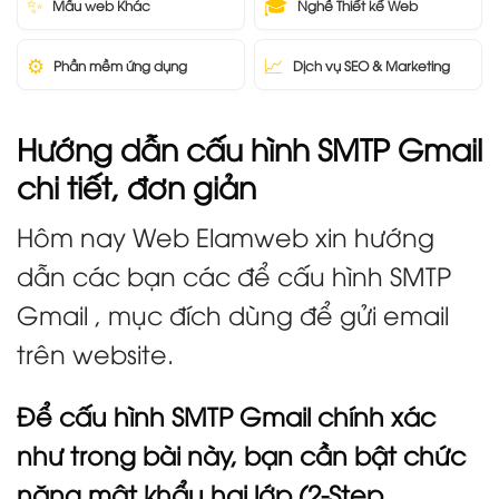
✨
🎓
Mẫu web Khác
Nghề Thiết kế Web
⚙️
📈
Phần mềm ứng dụng
Dịch vụ SEO & Marketing
Hướng dẫn cấu hình SMTP Gmail
chi tiết, đơn giản
Hôm nay Web Elamweb xin hướng
dẫn các bạn các để cấu hình SMTP
Gmail , mục đích dùng để gửi email
trên website.
Để cấu hình SMTP Gmail chính xác
như trong bài này, bạn cần bật chức
năng mật khẩu hai lớp (2-Step