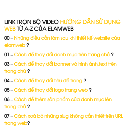
LINK TRỌN BỘ VIDEO
HƯỚNG DẪN SỬ DỤNG
WEB
TỪ A-Z CỦA ELAMWEB
00 –
Những điều cần làm sau khi thiết kế website của
elamweb
?
01 –
Cách để thay đổi danh mục trên trang chủ
?
03 –
Cách để thay đổi banner và hình ảnh,text trên
trang chủ
?
04 –
Cách để thay đổi tiêu đề trang
?
05 –
Cách để thay đổi logo trang web
?
06 –
Cách để thêm sản phẩm của danh mục lên
trang chủ
?
07 –
Cách xoá bỏ những slug không cần thiết trên URL
trang web
?