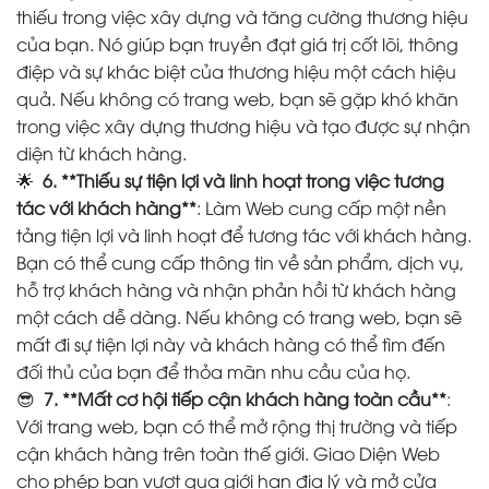
thiếu trong việc xây dựng và tăng cường thương hiệu
của bạn. Nó giúp bạn truyền đạt giá trị cốt lõi, thông
điệp và sự khác biệt của thương hiệu một cách hiệu
quả. Nếu không có trang web, bạn sẽ gặp khó khăn
trong việc xây dựng thương hiệu và tạo được sự nhận
diện từ khách hàng.
🌟
6. **Thiếu sự tiện lợi và linh hoạt trong việc tương
tác với khách hàng**
: Làm Web cung cấp một nền
tảng tiện lợi và linh hoạt để tương tác với khách hàng.
Bạn có thể cung cấp thông tin về sản phẩm, dịch vụ,
hỗ trợ khách hàng và nhận phản hồi từ khách hàng
một cách dễ dàng. Nếu không có trang web, bạn sẽ
mất đi sự tiện lợi này và khách hàng có thể tìm đến
đối thủ của bạn để thỏa mãn nhu cầu của họ.
😎
7. **Mất cơ hội tiếp cận khách hàng toàn cầu**
:
Với trang web, bạn có thể mở rộng thị trường và tiếp
cận khách hàng trên toàn thế giới. Giao Diện Web
cho phép bạn vượt qua giới hạn địa lý và mở cửa