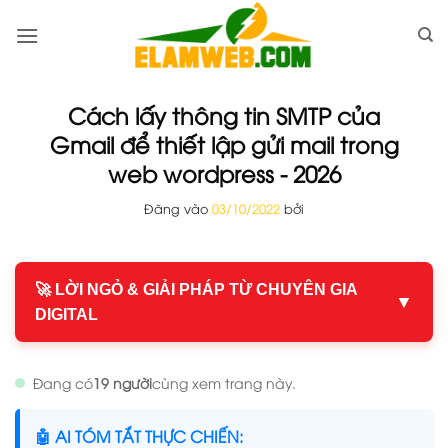
Bỏ
qua
nội
dung
Cách lấy thông tin SMTP của
Gmail để thiết lập gửi mail trong
web wordpress - 2026
Đăng vào
03/10/2022
bởi
🚀 LỜI NGỎ & GIẢI PHÁP TỪ CHUYÊN GIA
▼
DIGITAL
Đang có
19 người
cùng xem trang này.
🤖 AI TÓM TẮT THỰC CHIẾN: