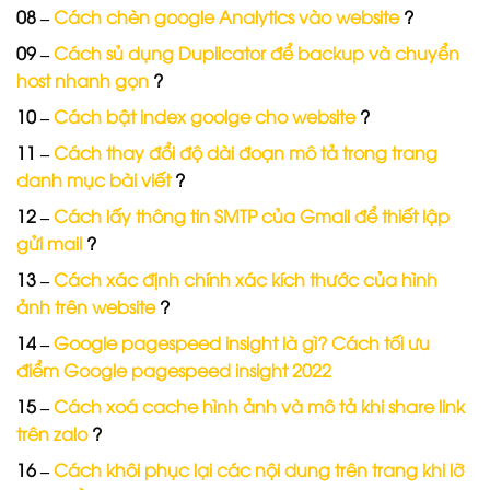
08 –
Cách chèn google Analytics vào website
?
09 –
Cách sủ dụng Duplicator để backup và chuyển
host nhanh gọn
?
10 –
Cách bật index goolge cho website
?
11 –
Cách thay đổi độ dài đoạn mô tả trong trang
danh mục bài viết
?
12 –
Cách lấy thông tin SMTP của Gmail để thiết lập
gửi mail
?
13 –
Cách xác định chính xác kích thước của hình
ảnh trên website
?
14 –
Google pagespeed insight là gì? Cách tối ưu
điểm Google pagespeed insight 2022
15 –
Cách xoá cache hình ảnh và mô tả khi share link
trên zalo
?
16 –
Cách khôi phục lại các nội dung trên trang khi lỡ