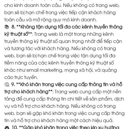
cho kinh doanh toàn cầu. Nếu không có trang web,
bạn sẽ bị hạn chế trong việc tiếp cận khách hàng
toàn cầu và mở rộng quy mô kinh doanh.
📚
8. **Không tận dụng tối đa các kênh truyền thông
kỹ thuật số**
: Trang web là một trong những kênh
truyền thông kỹ thuật số quan trọng nhất để tiếp cận
và tương tác với khách hàng. Nếu không có trang
web, bạn sẽ bị hạn chế trong việc tận dụng tối đa
tiềm năng của các kênh truyền thông kỹ thuật số
khác như email marketing, mạng xã hội, và quảng
cáo trực tuyến.
🤔
9. **Khó khăn trong việc cung cấp thông tin và hỗ
trợ cho khách hàng**
: Trang web cung cấp một nền
tảng để cung cấp thông tin chi tiết về sản phẩm, dịch
vụ và hỗ trợ cho khách hàng. Nếu không có trang
web, bạn sẽ gặp khó khăn trong việc cung cấp thông
tin và hỗ trợ cho khách hàng một cách hiệu quả.
🎮
10. **Gặp khó khăn trong việc theo kịp xu hướng