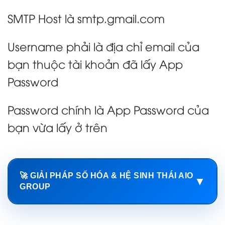
SMTP Host là smtp.gmail.com
Username phải là địa chỉ email của
bạn thuộc tài khoản đã lấy App
Password
Password chính là App Password của
bạn vừa lấy ở trên
🚀 GIẢI PHÁP SỐ HÓA & HỆ SINH THÁI AIO
▼
GROUP