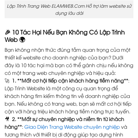
Lập Trình Trang Web ELAMWEB.Com Hỗ trợ làm website sử
dụng lâu dài
🎉 10 Tác Hại Nếu Bạn Không Có Lập Trình
Web
🌍
Bạn không nhận thức đúng tầm quan trọng của một
thiết kế website cho doanh nghiệp của bạn? Dưới
đây là 10 tác hại mà bạn có thể gánh chịu nếu không
có một trang web chuyên nghiệp và hiệu quả:
🚀
1. **Mất cơ hội tiếp cận khách hàng tiềm năng**
:
Lập Trình Website là một công cụ quan trọng để
khách hàng tìm kiếm thông tin về doanh nghiệp của
bạn. Nếu không có trang web, bạn sẽ mất cơ hội tiếp
cận với hàng triệu khách hàng tiềm năng trực tuyến.
🎥
2. **Mất sự chuyên nghiệp và niềm tin từ khách
hàng**
:
Giao Diện Trang Website chuyên nghiệp
và
tương thích với thiết bị di động giúp tạo dựng hình