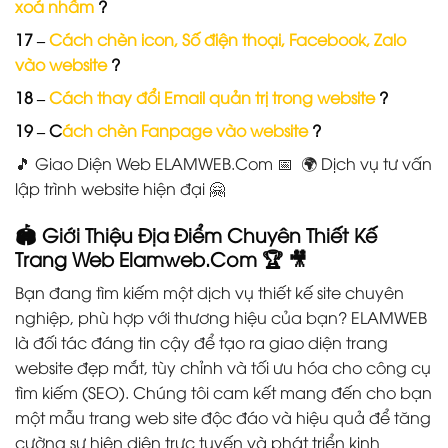
xoá nhầm
?
17 –
Cách chèn icon, Số điện thoại, Facebook, Zalo
vào website
?
18 –
Cách thay đổi Email quản trị trong website
?
19 – C
ách chèn Fanpage vào website
?
🎵 Giao Diện Web ELAMWEB.Com 📅 🌍 Dịch vụ tư vấn
lập trình website hiện đại 🤗
🏟️
Giới Thiệu Địa Điểm Chuyên Thiết Kế
Trang Web Elamweb.Com
🏆
🎥
Bạn đang tìm kiếm một dịch vụ thiết kế site chuyên
nghiệp, phù hợp với thương hiệu của bạn? ELAMWEB
là đối tác đáng tin cậy để tạo ra giao diện trang
website đẹp mắt, tùy chỉnh và tối ưu hóa cho công cụ
tìm kiếm (SEO). Chúng tôi cam kết mang đến cho bạn
một mẫu trang web site độc đáo và hiệu quả để tăng
cường sự hiện diện trực tuyến và phát triển kinh