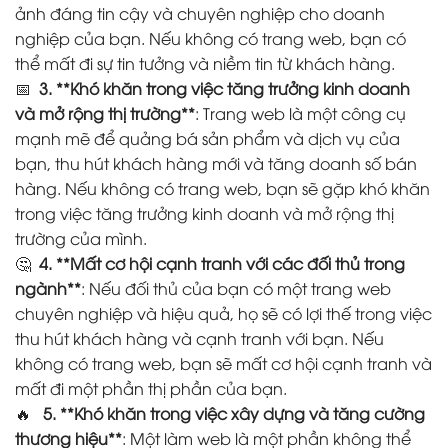
ảnh đáng tin cậy và chuyên nghiệp cho doanh
nghiệp của bạn. Nếu không có trang web, bạn có
thể mất đi sự tin tưởng và niềm tin từ khách hàng.
📅
3. **Khó khăn trong việc tăng trưởng kinh doanh
và mở rộng thị trường**
: Trang web là một công cụ
mạnh mẽ để quảng bá sản phẩm và dịch vụ của
bạn, thu hút khách hàng mới và tăng doanh số bán
hàng. Nếu không có trang web, bạn sẽ gặp khó khăn
trong việc tăng trưởng kinh doanh và mở rộng thị
trường của mình.
🤔
4. **Mất cơ hội cạnh tranh với các đối thủ trong
ngành**
: Nếu đối thủ của bạn có một trang web
chuyên nghiệp và hiệu quả, họ sẽ có lợi thế trong việc
thu hút khách hàng và cạnh tranh với bạn. Nếu
không có trang web, bạn sẽ mất cơ hội cạnh tranh và
mất đi một phần thị phần của bạn.
🔥
5. **Khó khăn trong việc xây dựng và tăng cường
thương hiệu**
: Một làm web là một phần không thể