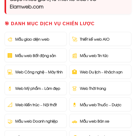
Elamweb.com
🎯 DANH MỤC DỊCH VỤ CHIẾN LƯỢC
🎨
🚀
Mẫu giao diện web
Thiết kế web AIO
🏢
📰
Mẫu web Bất động sản
Mẫu web Tin tức
💻
🏨
Web Công nghệ – Máy tính
Web Du lịch – Khách sạn
💄
👗
Web Mỹ phẩm – Làm đẹp
Web Thời trang
📐
💊
Web Kiến trúc – Nội thất
Mẫu web Thuốc – Dược
🤝
🚗
Mẫu web Doanh nghiệp
Mẫu web Bán xe