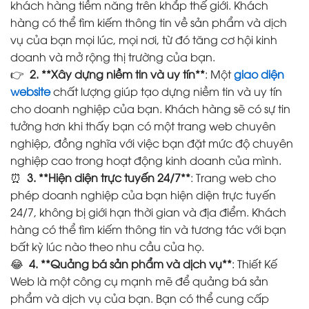
khách hàng tiềm năng trên khắp thế giới. Khách
hàng có thể tìm kiếm thông tin về sản phẩm và dịch
vụ của bạn mọi lúc, mọi nơi, từ đó tăng cơ hội kinh
doanh và mở rộng thị trường của bạn.
👉
2. **Xây dựng niềm tin và uy tín**
: Một
giao diện
website
chất lượng giúp tạo dựng niềm tin và uy tín
cho doanh nghiệp của bạn. Khách hàng sẽ có sự tin
tưởng hơn khi thấy bạn có một trang web chuyên
nghiệp, đồng nghĩa với việc bạn đặt mức độ chuyên
nghiệp cao trong hoạt động kinh doanh của mình.
⏰
3. **Hiện diện trực tuyến 24/7**
: Trang web cho
phép doanh nghiệp của bạn hiện diện trực tuyến
24/7, không bị giới hạn thời gian và địa điểm. Khách
hàng có thể tìm kiếm thông tin và tương tác với bạn
bất kỳ lúc nào theo nhu cầu của họ.
😂
4. **Quảng bá sản phẩm và dịch vụ**
: Thiết Kế
Web là một công cụ mạnh mẽ để quảng bá sản
phẩm và dịch vụ của bạn. Bạn có thể cung cấp