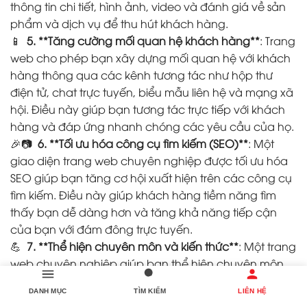
thông tin chi tiết, hình ảnh, video và đánh giá về sản
phẩm và dịch vụ để thu hút khách hàng.
📱
5. **Tăng cường mối quan hệ khách hàng**
: Trang
web cho phép bạn xây dựng mối quan hệ với khách
hàng thông qua các kênh tương tác như hộp thư
điện tử, chat trực tuyến, biểu mẫu liên hệ và mạng xã
hội. Điều này giúp bạn tương tác trực tiếp với khách
hàng và đáp ứng nhanh chóng các yêu cầu của họ.
🎉📷
6. **Tối ưu hóa công cụ tìm kiếm (SEO)**
: Một
giao diện trang web chuyên nghiệp được tối ưu hóa
SEO giúp bạn tăng cơ hội xuất hiện trên các công cụ
tìm kiếm. Điều này giúp khách hàng tiềm năng tìm
thấy bạn dễ dàng hơn và tăng khả năng tiếp cận
của bạn với đám đông trực tuyến.
💪
7. **Thể hiện chuyên môn và kiến thức**
: Một trang
web chuyên nghiệp giúp bạn thể hiện chuyên môn
và kiến thức của mình trong lĩnh vực kinh doanh. Bạn
DANH MỤC
TÌM KIẾM
LIÊN HỆ
có thể chia sẻ thông tin, bài viết và tài liệu hữu ích để