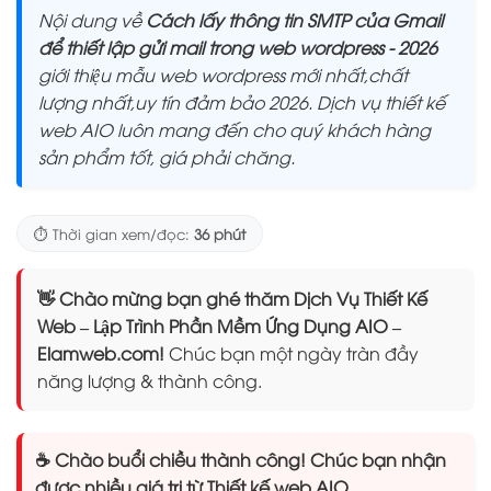
Nội dung về
Cách lấy thông tin SMTP của Gmail
để thiết lập gửi mail trong web wordpress - 2026
giới thiệu mẫu web wordpress mới nhất,chất
lượng nhất,uy tín đảm bảo 2026. Dịch vụ thiết kế
web AIO luôn mang đến cho quý khách hàng
sản phẩm tốt, giá phải chăng.
⏱️ Thời gian xem/đọc:
36 phút
👋 Chào mừng bạn ghé thăm Dịch Vụ Thiết Kế
Web – Lập Trình Phần Mềm Ứng Dụng AIO –
Elamweb.com!
Chúc bạn một ngày tràn đầy
năng lượng & thành công.
☕ Chào buổi chiều thành công! Chúc bạn nhận
được nhiều giá trị từ Thiết kế web AIO