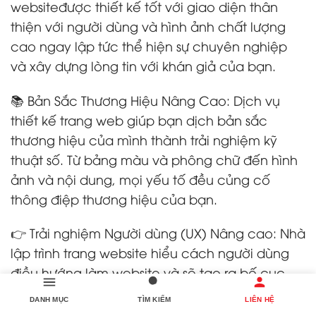
websiteđược thiết kế tốt với giao diện thân
thiện với người dùng và hình ảnh chất lượng
cao ngay lập tức thể hiện sự chuyên nghiệp
và xây dựng lòng tin với khán giả của bạn.
📚 Bản Sắc Thương Hiệu Nâng Cao: Dịch vụ
thiết kế trang web giúp bạn dịch bản sắc
thương hiệu của mình thành trải nghiệm kỹ
thuật số. Từ bảng màu và phông chữ đến hình
ảnh và nội dung, mọi yếu tố đều củng cố
thông điệp thương hiệu của bạn.
👉 Trải nghiệm Người dùng (UX) Nâng cao: Nhà
lập trình trang website hiểu cách người dùng
điều hướng làm website và sẽ tạo ra bố cục
trực quan giúp khách truy cập dễ dàng tìm
DANH MỤC
TÌM KIẾM
LIÊN HỆ
thấy những gì họ đang tìm kiếm, tạo ra trải