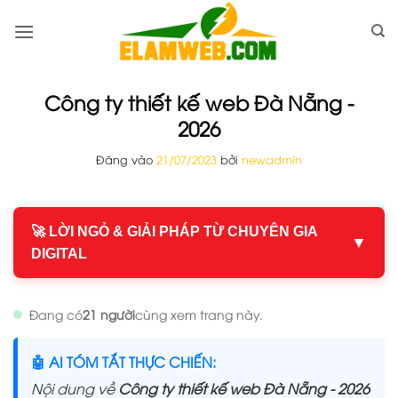
Bỏ
qua
nội
dung
Công ty thiết kế web Đà Nẵng -
2026
Đăng vào
21/07/2023
bởi
newadmin
🚀 LỜI NGỎ & GIẢI PHÁP TỪ CHUYÊN GIA
▼
DIGITAL
Đang có
21 người
cùng xem trang này.
🤖 AI TÓM TẮT THỰC CHIẾN:
Nội dung về
Công ty thiết kế web Đà Nẵng - 2026