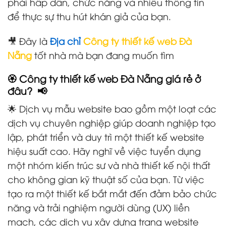
phải hấp dẫn, chức năng và nhiều thông tin
để thực sự thu hút khán giả của bạn.
🎥 Đây là
Địa chỉ
Công ty thiết kế web Đà
Nẵng
tốt nhà mà bạn đang muốn tìm
🏵️ Công ty thiết kế web Đà Nẵng giá rẻ ở
đâu? 📢
🌟 Dịch vụ mẫu website bao gồm một loạt các
dịch vụ chuyên nghiệp giúp doanh nghiệp tạo
lập, phát triển và duy trì một thiết kế website
hiệu suất cao. Hãy nghĩ về việc tuyển dụng
một nhóm kiến trúc sư và nhà thiết kế nội thất
cho không gian kỹ thuật số của bạn. Từ việc
tạo ra một thiết kế bắt mắt đến đảm bảo chức
năng và trải nghiệm người dùng (UX) liền
mạch, các dịch vụ xây dựng trang website