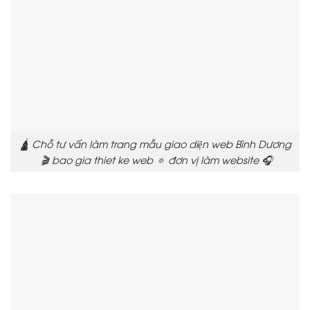
🛕 Chỗ tư vấn làm trang mẫu giao diện web Bình Dương
🎬 bao gia thiet ke web 🔅 đơn vị làm website 🎧