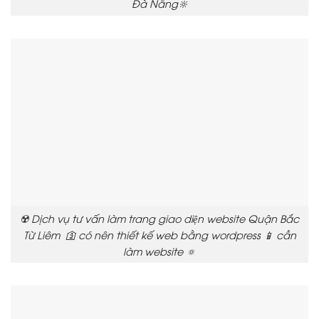
Đà Nẵng🔆
☢️ Dịch vụ tư vấn làm trang giao diện website Quận Bắc
Từ Liêm 🛐 có nên thiết kế web bằng wordpress 📱 cần
làm website 🔅