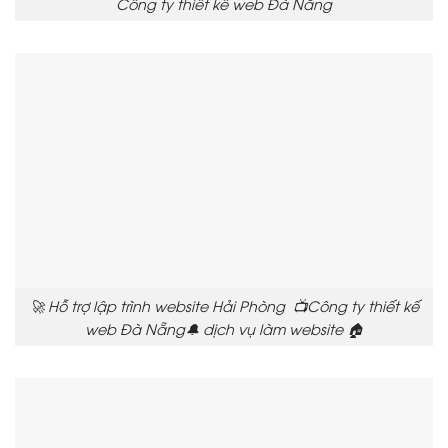
Công ty thiết kế web Đà Nẵng
🚀 Hỗ trợ lập trình website Hải Phòng 📺Công ty thiết kế
web Đà Nẵng🔔 dịch vụ làm website 🏠