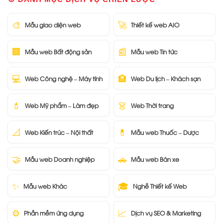
🎨
🚀
Mẫu giao diện web
Thiết kế web AIO
🏢
📰
Mẫu web Bất động sản
Mẫu web Tin tức
💻
🏨
Web Công nghệ – Máy tính
Web Du lịch – Khách sạn
💄
👗
Web Mỹ phẩm – Làm đẹp
Web Thời trang
📐
💊
Web Kiến trúc – Nội thất
Mẫu web Thuốc – Dược
🤝
🚗
Mẫu web Doanh nghiệp
Mẫu web Bán xe
✨
🎓
Mẫu web Khác
Nghề Thiết kế Web
⚙️
📈
Phần mềm ứng dụng
Dịch vụ SEO & Marketing