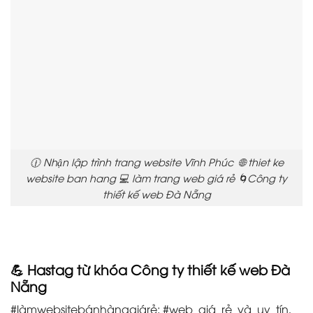
🕧 Nhận lập trình trang website Vĩnh Phúc 🌐 thiet ke
website ban hang 💻 làm trang web giá rẻ 🌀Công ty
thiết kế web Đà Nẵng
💪 Hastag từ khóa Công ty thiết kế web Đà
Nẵng
#làmwebsitebánhànggiárẻ: #web_giá_rẻ_và_uy_tín,