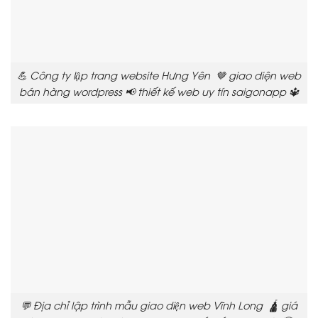
💪 Công ty lập trang website Hưng Yên 🤎 giao diện web
bán hàng wordpress 📢 thiết kế web uy tín saigonapp 🔱
💬 Địa chỉ lập trình mẫu giao diện web Vĩnh Long 🛕 giá