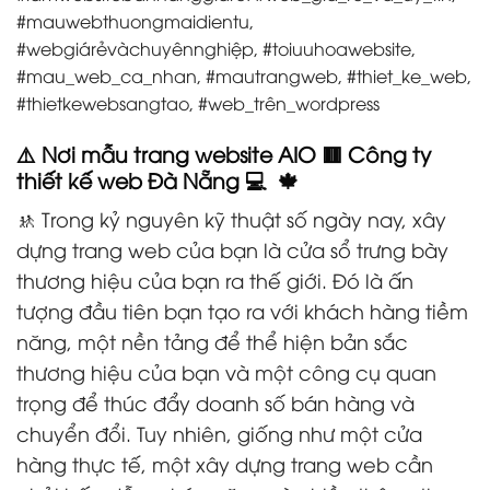
#mauwebthuongmaidientu,
#webgiárẻvàchuyênnghiệp, #toiuuhoawebsite,
#mau_web_ca_nhan, #mautrangweb, #thiet_ke_web,
#thietkewebsangtao, #web_trên_wordpress
⚠️ Nơi mẫu trang website AIO 🟥 Công ty
thiết kế web Đà Nẵng 💻 🍁
🚸 Trong kỷ nguyên kỹ thuật số ngày nay, xây
dựng trang web của bạn là cửa sổ trưng bày
thương hiệu của bạn ra thế giới. Đó là ấn
tượng đầu tiên bạn tạo ra với khách hàng tiềm
năng, một nền tảng để thể hiện bản sắc
thương hiệu của bạn và một công cụ quan
trọng để thúc đẩy doanh số bán hàng và
chuyển đổi. Tuy nhiên, giống như một cửa
hàng thực tế, một xây dựng trang web cần