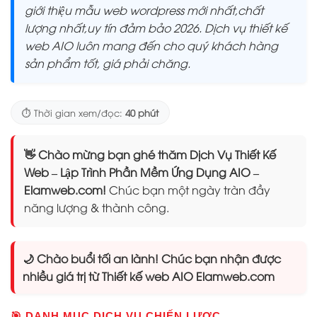
giới thiệu mẫu web wordpress mới nhất,chất
lượng nhất,uy tín đảm bảo 2026. Dịch vụ thiết kế
web AIO luôn mang đến cho quý khách hàng
sản phẩm tốt, giá phải chăng.
⏱️ Thời gian xem/đọc:
40 phút
👋 Chào mừng bạn ghé thăm Dịch Vụ Thiết Kế
Web – Lập Trình Phần Mềm Ứng Dụng AIO –
Elamweb.com!
Chúc bạn một ngày tràn đầy
năng lượng & thành công.
🌙 Chào buổi tối an lành! Chúc bạn nhận được
nhiều giá trị từ Thiết kế web AIO Elamweb.com
🎯 DANH MỤC DỊCH VỤ CHIẾN LƯỢC