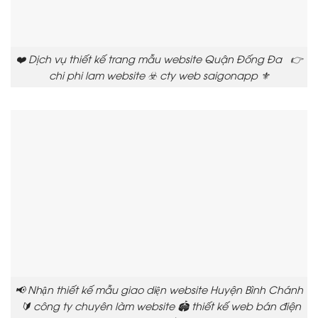
❤️ Dịch vụ thiết kế trang mẫu website Quận Đống Đa 👉
chi phi lam website ☣️ cty web saigonapp ⚜️
📢 Nhận thiết kế mẫu giao diện website Huyện Bình Chánh
🔰 công ty chuyên làm website 🏟️ thiết kế web bán điện