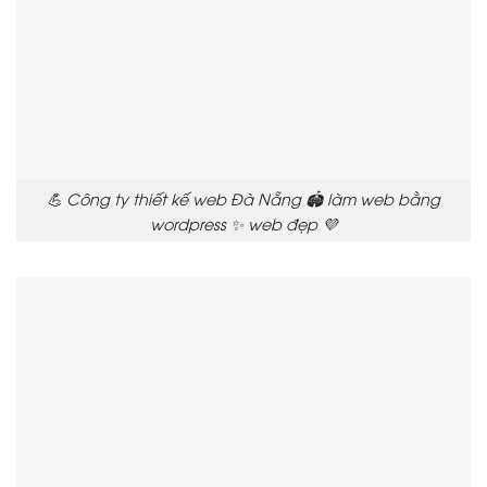
💪 Công ty thiết kế web Đà Nẵng 🏟️ làm web bằng
wordpress ✨ web đẹp 💜