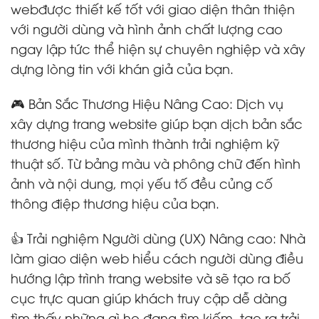
webđược thiết kế tốt với giao diện thân thiện
với người dùng và hình ảnh chất lượng cao
ngay lập tức thể hiện sự chuyên nghiệp và xây
dựng lòng tin với khán giả của bạn.
🎮 Bản Sắc Thương Hiệu Nâng Cao: Dịch vụ
xây dựng trang website giúp bạn dịch bản sắc
thương hiệu của mình thành trải nghiệm kỹ
thuật số. Từ bảng màu và phông chữ đến hình
ảnh và nội dung, mọi yếu tố đều củng cố
thông điệp thương hiệu của bạn.
👍 Trải nghiệm Người dùng (UX) Nâng cao: Nhà
làm giao diện web hiểu cách người dùng điều
hướng lập trình trang website và sẽ tạo ra bố
cục trực quan giúp khách truy cập dễ dàng
tìm thấy những gì họ đang tìm kiếm, tạo ra trải