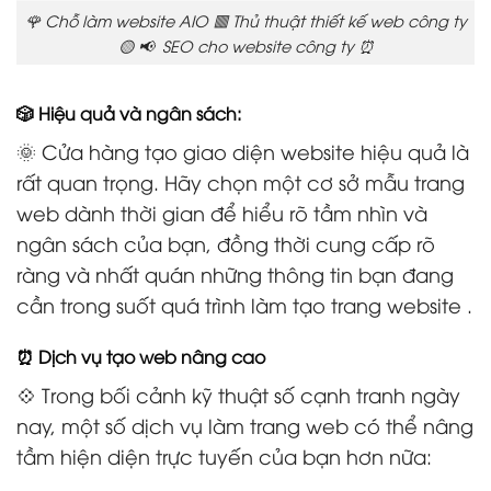
🌹 Chỗ làm website AIO 🟥 Thủ thuật thiết kế web công ty
🟡 📢 SEO cho website công ty ⏰
🎲 Hiệu quả và ngân sách:
🌞 Cửa hàng tạo giao diện website hiệu quả là
rất quan trọng. Hãy chọn một cơ sở mẫu trang
web dành thời gian để hiểu rõ tầm nhìn và
ngân sách của bạn, đồng thời cung cấp rõ
ràng và nhất quán những thông tin bạn đang
cần trong suốt quá trình làm tạo trang website .
⏰ Dịch vụ tạo web nâng cao
💠 Trong bối cảnh kỹ thuật số cạnh tranh ngày
nay, một số dịch vụ làm trang web có thể nâng
tầm hiện diện trực tuyến của bạn hơn nữa: