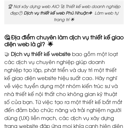
🏆 Nơi xây dựng web AIO 🚀 Thiết kế web doanh nghiệp
đẹp🕐
Dịch vụ thiết kế web Phú Nhuận
🔶 Làm web tự
trang trí 🌟
🤔 Địa điểm chuyên làm dịch vụ thiết kế giao
diện web là gì? 🌟
🤝
Dịch vụ thiết kế website
bao gồm một loạt
các dịch vụ chuyên nghiệp giúp doanh
nghiệp tạo lập, phát triển và duy trì một thiết
kế giao diện website hiệu suất cao. Hãy nghĩ
về việc tuyển dụng một nhóm kiến trúc sư và
nhà thiết kế nội thất cho không gian kỹ thuật
số của bạn. Từ việc tạo ra một thiết kế bắt mắt
đến đảm bảo chức năng và trải nghiệm người
dùng (UX) liền mạch, các dịch vụ xây dựng
trang website đáp ứng mọi khía cạnh hiện diện