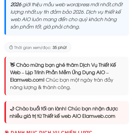
2026
giới thiệu mẫu web wordpress mới nhất,chất
lượng nhất,uy tín đảm bảo 2026. Dịch vụ thiết kế
web AIO luôn mang đến cho quý khách hàng
sản phẩm tốt, giá phải chăng.
⏱️ Thời gian xem/đọc:
35 phút
👋 Chào mừng bạn ghé thăm Dịch Vụ Thiết Kế
Web – Lập Trình Phần Mềm Ứng Dụng AIO –
Elamweb.com!
Chúc bạn một ngày tràn đầy
năng lượng & thành công.
🌙 Chào buổi tối an lành! Chúc bạn nhận được
nhiều giá trị từ Thiết kế web AIO Elamweb.com
🎯 DANH MỤC DỊCH VỤ CHIẾN LƯỢC