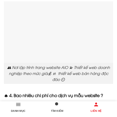
👥 Nơi lập trình trang website AIO 💫 Thiết kế web doanh
nghiệp theo mức giá💰 🚸 thiết kế web bán hàng độc
đáo ⏲️
🔥 4. Bao nhiêu chi phí cho dịch vụ mẫu website ?
🤗 Chi phí lập trình websitecó thể dao động tùy
thuộc vào nhu cầu và yêu cầu cụ thể của
DANH MỤC
TÌM KIẾM
LIÊN HỆ