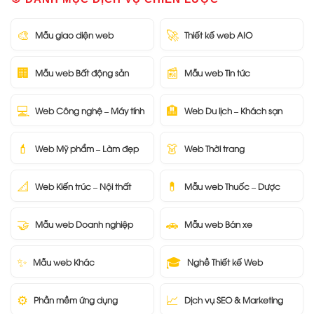
🎨
🚀
Mẫu giao diện web
Thiết kế web AIO
🏢
📰
Mẫu web Bất động sản
Mẫu web Tin tức
💻
🏨
Web Công nghệ – Máy tính
Web Du lịch – Khách sạn
💄
👗
Web Mỹ phẩm – Làm đẹp
Web Thời trang
📐
💊
Web Kiến trúc – Nội thất
Mẫu web Thuốc – Dược
🤝
🚗
Mẫu web Doanh nghiệp
Mẫu web Bán xe
✨
🎓
Mẫu web Khác
Nghề Thiết kế Web
⚙️
📈
Phần mềm ứng dụng
Dịch vụ SEO & Marketing