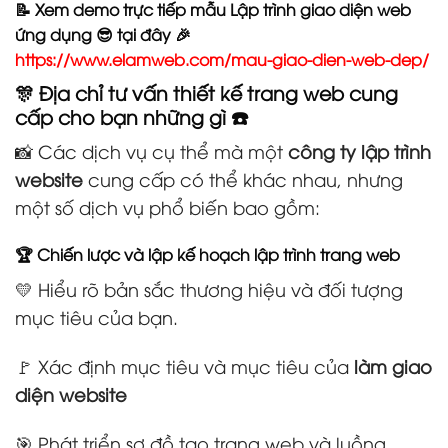
📝 Xem demo trực tiếp mẫu Lập trình giao diện web
ứng dụng 😎 tại đây 🎉
https://www.elamweb.com/mau-giao-dien-web-dep/
🎊 Địa chỉ tư vấn thiết kế trang web cung
cấp cho bạn những gì ☎️
📸 Các dịch vụ cụ thể mà một
công ty lập trình
website
cung cấp có thể khác nhau, nhưng
một số dịch vụ phổ biến bao gồm:
🏆 Chiến lược và lập kế hoạch lập trình trang web
💛 Hiểu rõ bản sắc thương hiệu và đối tượng
mục tiêu của bạn.
🚩 Xác định mục tiêu và mục tiêu của
làm giao
diện website
🎯 Phát triển sơ đồ tạo trang web và luồng