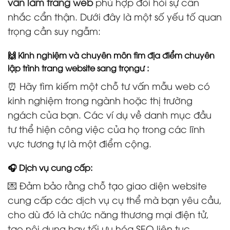
vấn làm trang web
phù hợp đòi hỏi sự cân
nhắc cẩn thận. Dưới đây là một số yếu tố quan
trọng cần suy ngẫm:
🙌 Kinh nghiệm và chuyên môn tìm địa điểm chuyên
lập trình trang website sang trọngư :
⏰ Hãy tìm kiếm một chỗ tư vấn mẫu web có
kinh nghiệm trong ngành hoặc thị trường
ngách của bạn. Các ví dụ về danh mục đầu
tư thể hiện công việc của họ trong các lĩnh
vực tương tự là một điểm cộng.
🎧 Dịch vụ cung cấp:
💌 Đảm bảo rằng chỗ tạo giao diện website
cung cấp các dịch vụ cụ thể mà bạn yêu cầu,
cho dù đó là chức năng thương mại điện tử,
tạo nội dung hay tối ưu hóa SEO liên tục.