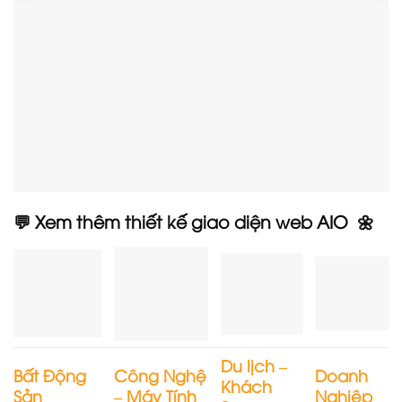
💬 Xem thêm thiết kế giao diện web AIO 🌼
Du lịch –
Bất Động
Công Nghệ
Doanh
Khách
Sản
– Máy Tính
Nghiệp