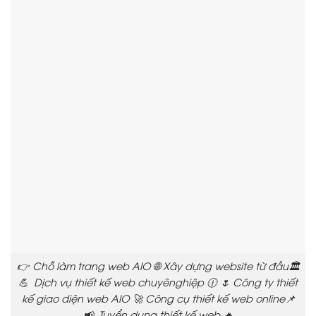
👉 Chỗ làm trang web AIO 🌐 Xây dựng website từ đầu🏛️
💪 Dịch vụ thiết kế web chuyênghiệp 🕧 🌷 Công ty thiết
kế giao diện web AIO 🚀 Công cụ thiết kế web online📌
📢 Tuyển dụng thiết kế web 🔥