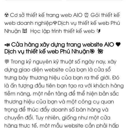
☢️ Cơ sở thiết kế trang web AIO ⏰ Gói thiết kế
web doanh nghiệp🌹Dịch vụ thiết kế web Phú
Nhuận 🕍 Học lập trình thiết kế web 🔰
📣 Cửa hàng xây dựng trang website AIO 🤎
Dịch vụ thiết kế web Phú Nhuận🎯 🌺
💬 Trong kỷ nguyên kỹ thuật số ngày nay, xây
dựng giao diện website của bạn là cửa sổ
trưng bày thương hiệu của bạn ra thế giới. Đó
là ấn tượng đầu tiên bạn tạo ra với khách hàng
tiềm năng, một nền tảng để thể hiện bản sắc
thương hiệu của bạn và một công cụ quan
trọng để thúc đẩy doanh số bán hàng và
chuyển đổi. Tuy nhiên, giống như một cửa
hàng thực tế, một mẫu website cần phải hấp