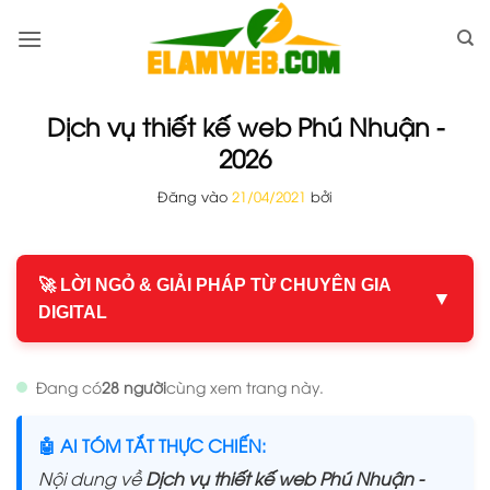
Bỏ
qua
nội
dung
Dịch vụ thiết kế web Phú Nhuận -
2026
Đăng vào
21/04/2021
bởi
🚀 LỜI NGỎ & GIẢI PHÁP TỪ CHUYÊN GIA
▼
DIGITAL
Đang có
28 người
cùng xem trang này.
🤖 AI TÓM TẮT THỰC CHIẾN:
Nội dung về
Dịch vụ thiết kế web Phú Nhuận -