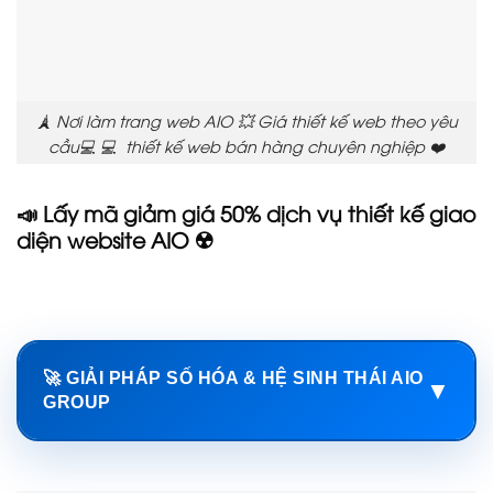
🗼 Nơi làm trang web AIO 💥 Giá thiết kế web theo yêu
cầu💻 💻 thiết kế web bán hàng chuyên nghiệp ❤️
📣 Lấy mã giảm giá 50% dịch vụ thiết kế giao
diện website AIO ☢️
🚀 GIẢI PHÁP SỐ HÓA & HỆ SINH THÁI AIO
▼
GROUP