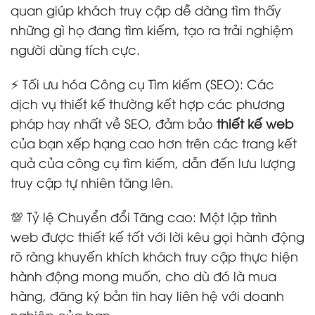
quan giúp khách truy cập dễ dàng tìm thấy
những gì họ đang tìm kiếm, tạo ra trải nghiệm
người dùng tích cực.
⚡ Tối ưu hóa Công cụ Tìm kiếm (SEO): Các
dịch vụ thiết kế thường kết hợp các phương
pháp hay nhất về SEO, đảm bảo
thiết kế web
của bạn xếp hạng cao hơn trên các trang kết
quả của công cụ tìm kiếm, dẫn đến lưu lượng
truy cập tự nhiên tăng lên.
💯 Tỷ lệ Chuyển đổi Tăng cao: Một lập trình
web được thiết kế tốt với lời kêu gọi hành động
rõ ràng khuyến khích khách truy cập thực hiện
hành động mong muốn, cho dù đó là mua
hàng, đăng ký bản tin hay liên hệ với doanh
nghiệp của bạn.