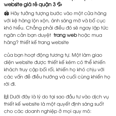
website giá rẻ quận 3 💦
🏟️ Hãy tưởng tượng bước vào một cửa hàng
với kệ hàng lộn xộn, ánh sáng mờ và bố cục
khó hiểu. Chẳng phải điều đó sẽ ngay lập tức
ngăn cản bạn duyệt
trang web
hoặc mua
hàng? thiết kế trang website
của bạn hoạt động tương tự. Một làm giao
diện website được thiết kế kém có thể khiến
khách truy cập bối rối, khiến họ khó chịu với
các vấn đề điều hướng và cuối cùng khiến họ
rời đi.
🙌 Dưới đây là lý do tại sao đầu tư vào dịch vụ
thiết kế website là một quyết định sáng suốt
cho các doanh nghiệp ở mọi quy mô: