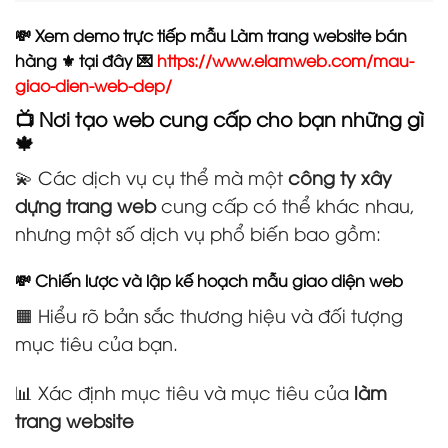
💸 Xem demo trực tiếp mẫu Làm trang website bán
hàng ⚜️ tại đây 💌
https://www.elamweb.com/mau-
giao-dien-web-dep/
📺 Nơi tạo web cung cấp cho bạn những gì
🍁
💫 Các dịch vụ cụ thể mà một
công ty xây
dựng trang web
cung cấp có thể khác nhau,
nhưng một số dịch vụ phổ biến bao gồm:
💸 Chiến lược và lập kế hoạch mẫu giao diện web
🟧 Hiểu rõ bản sắc thương hiệu và đối tượng
mục tiêu của bạn.
📊 Xác định mục tiêu và mục tiêu của
làm
trang website