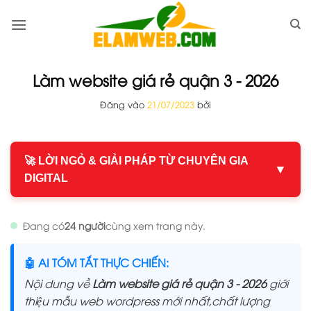
Bỏ
qua
nội
dung
Làm website giá rẻ quận 3 - 2026
Đăng vào
21/07/2023
bởi
🚀 LỜI NGỎ & GIẢI PHÁP TỪ CHUYÊN GIA
▼
DIGITAL
Đang có
24 người
cùng xem trang này.
🤖 AI TÓM TẮT THỰC CHIẾN:
Nội dung về
Làm website giá rẻ quận 3 - 2026
giới
thiệu mẫu web wordpress mới nhất,chất lượng