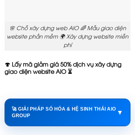
🌸 Chỗ xây dựng web AIO 🌈 Mẫu giao diện
website phần mềm 🌍 Xây dựng website miễn
phí
🍄 Lấy mã giảm giá 50% dịch vụ xây dựng
giao diện website AIO ⏳
🚀 GIẢI PHÁP SỐ HÓA & HỆ SINH THÁI AIO
▼
GROUP