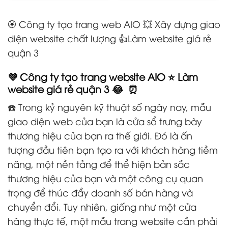
🏵️ Công ty tạo trang web AIO 💥 Xây dựng giao
diện website chất lượng 👍Làm website giá rẻ
quận 3
💜 Công ty tạo trang website AIO ⭐ Làm
website giá rẻ quận 3 😂 ⏰
☎️ Trong kỷ nguyên kỹ thuật số ngày nay, mẫu
giao diện web của bạn là cửa sổ trưng bày
thương hiệu của bạn ra thế giới. Đó là ấn
tượng đầu tiên bạn tạo ra với khách hàng tiềm
năng, một nền tảng để thể hiện bản sắc
thương hiệu của bạn và một công cụ quan
trọng để thúc đẩy doanh số bán hàng và
chuyển đổi. Tuy nhiên, giống như một cửa
hàng thực tế, một mẫu trang website cần phải