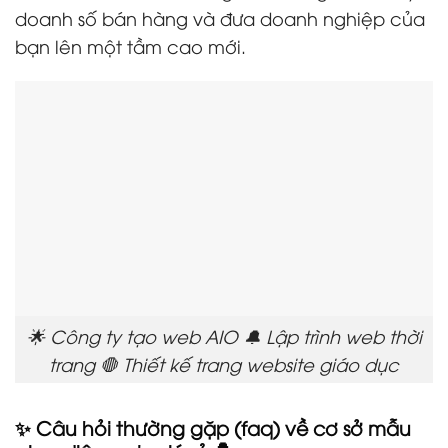
doanh số bán hàng và đưa doanh nghiệp của
bạn lên một tầm cao mới.
🌟 Công ty tạo web AIO 🔔 Lập trình web thời
trang 🛑 Thiết kế trang website giáo dục
✨ Câu hỏi thường gặp (faq) về cơ sở mẫu