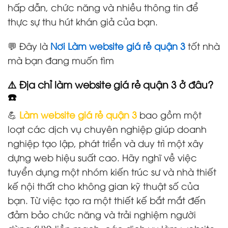
hấp dẫn, chức năng và nhiều thông tin để
thực sự thu hút khán giả của bạn.
💬 Đây là
Nơi Làm website giá rẻ quận 3
tốt nhà
mà bạn đang muốn tìm
⚠️ Địa chỉ làm website giá rẻ quận 3 ở đâu?
☎️
💪
Làm website giá rẻ quận 3
bao gồm một
loạt các dịch vụ chuyên nghiệp giúp doanh
nghiệp tạo lập, phát triển và duy trì một xây
dựng web hiệu suất cao. Hãy nghĩ về việc
tuyển dụng một nhóm kiến trúc sư và nhà thiết
kế nội thất cho không gian kỹ thuật số của
bạn. Từ việc tạo ra một thiết kế bắt mắt đến
đảm bảo chức năng và trải nghiệm người