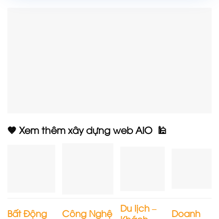
🤎 Xem thêm xây dựng web AIO 🕌
Du lịch –
Bất Động
Công Nghệ
Doanh
Khách