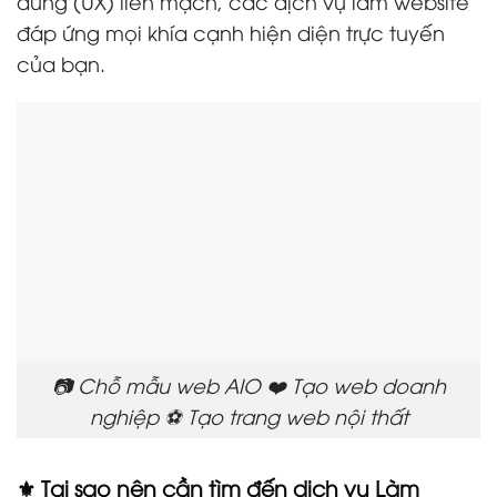
dùng (UX) liền mạch, các dịch vụ làm website
đáp ứng mọi khía cạnh hiện diện trực tuyến
của bạn.
📷 Chỗ mẫu web AIO ❤️ Tạo web doanh
nghiệp ⚽ Tạo trang web nội thất
⚜️ Tại sao nên cần tìm đến dịch vụ Làm