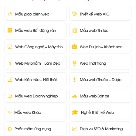
🎨
🚀
Mẫu giao diện web
Thiết kế web AIO
🏢
📰
Mẫu web Bất động sản
Mẫu web Tin tức
💻
🏨
Web Công nghệ – Máy tính
Web Du lịch – Khách sạn
💄
👗
Web Mỹ phẩm – Làm đẹp
Web Thời trang
📐
💊
Web Kiến trúc – Nội thất
Mẫu web Thuốc – Dược
🤝
🚗
Mẫu web Doanh nghiệp
Mẫu web Bán xe
✨
🎓
Mẫu web Khác
Nghề Thiết kế Web
⚙️
📈
Phần mềm ứng dụng
Dịch vụ SEO & Marketing