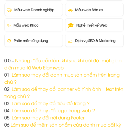
🤝
🚗
Mẫu web Doanh nghiệp
Mẫu web Bán xe
✨
🎓
Mẫu web Khác
Nghề Thiết kế Web
⚙️
📈
Phần mềm ứng dụng
Dịch vụ SEO & Marketing
0.0 –
Những điều cần làm khi sau khi cài đặt một giao
diện mua từ Web Elamweb
01.
Làm sao thay đổi danh mục sản phẩm trên trang
chủ ?
02.
Làm sao để thay đổi banner và hình ảnh – text trên
trang chủ ?
03.
Làm sao để thay đổi tiêu đề trang ?
04.
Làm sao để thay đổi logo trang web ?
05.
Làm sao thay đổi nội dung Footer
06.
Làm sao để thêm sản phẩm của danh mục bất kỳ