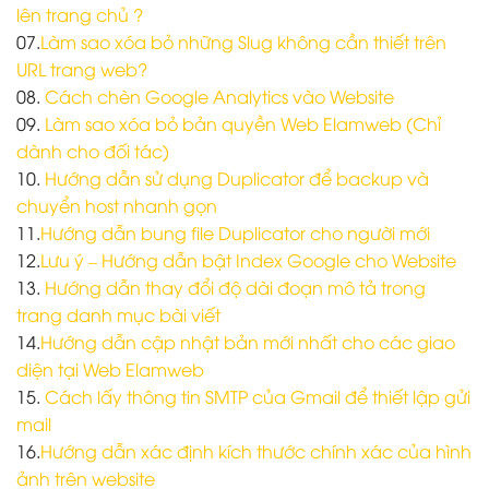
lên trang chủ ?
07.
Làm sao xóa bỏ những Slug không cần thiết trên
URL trang web?
08.
Cách chèn Google Analytics vào Website
09.
Làm sao xóa bỏ bản quyền Web Elamweb (Chỉ
dành cho đối tác)
10.
Hướng dẫn sử dụng Duplicator để backup và
chuyển host nhanh gọn
11.
Hướng dẫn bung file Duplicator cho người mới
12.
Lưu ý – Hướng dẫn bật Index Google cho Website
13.
Hướng dẫn thay đổi độ dài đoạn mô tả trong
trang danh mục bài viết
14.
Hướng dẫn cập nhật bản mới nhất cho các giao
diện tại Web Elamweb
15.
Cách lấy thông tin SMTP của Gmail để thiết lập gửi
mail
16.
Hướng dẫn xác định kích thước chính xác của hình
ảnh trên website