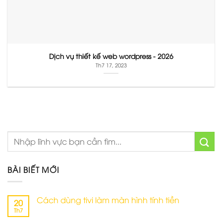
Dịch vụ thiết kế web wordpress - 2026
Th7 17, 2023
BÀI BIẾT MỚI
Cách dùng tivi làm màn hình tính tiền
20
Th7
Không
có