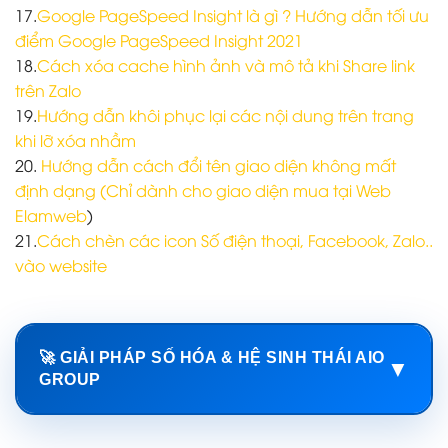
17.
Google PageSpeed Insight là gì ? Hướng dẫn tối ưu
điểm Google PageSpeed Insight 2021
18.
Cách xóa cache hình ảnh và mô tả khi Share link
trên Zalo
19.
Hướng dẫn khôi phục lại các nội dung trên trang
khi lỡ xóa nhầm
20.
Hướng dẫn cách đổi tên giao diện không mất
định dạng (Chỉ dành cho giao diện mua tại Web
Elamweb
)
21.
Cách chèn các icon Số điện thoại, Facebook, Zalo..
vào website
🚀 GIẢI PHÁP SỐ HÓA & HỆ SINH THÁI AIO
▼
GROUP