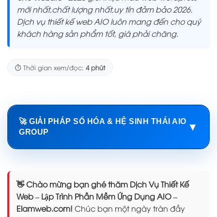
mới nhất,chất lượng nhất,uy tín đảm bảo 2026.
Dịch vụ thiết kế web AIO luôn mang đến cho quý
khách hàng sản phẩm tốt, giá phải chăng.
⏱️ Thời gian xem/đọc:
4 phút
🚀 GIẢI PHÁP SỐ HÓA & HỆ SINH THÁI AIO
▼
GROUP
👋 Chào mừng bạn ghé thăm Dịch Vụ Thiết Kế
Web – Lập Trình Phần Mềm Ứng Dụng AIO –
Elamweb.com!
Chúc bạn một ngày tràn đầy