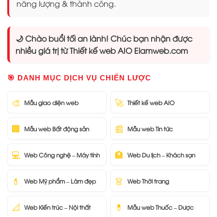
năng lượng & thành công.
🌙 Chào buổi tối an lành! Chúc bạn nhận được
nhiều giá trị từ Thiết kế web AIO Elamweb.com
🎯 DANH MỤC DỊCH VỤ CHIẾN LƯỢC
🎨
🚀
Mẫu giao diện web
Thiết kế web AIO
🏢
📰
Mẫu web Bất động sản
Mẫu web Tin tức
💻
🏨
Web Công nghệ – Máy tính
Web Du lịch – Khách sạn
💄
👗
Web Mỹ phẩm – Làm đẹp
Web Thời trang
📐
💊
Web Kiến trúc – Nội thất
Mẫu web Thuốc – Dược