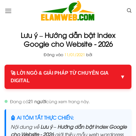
Bỏ
qua
nội
dung
Lưu ý – Hướng dẫn bật Index
Google cho Website - 2026
Đăng vào
11/01/2021
bởi
🚀 LỜI NGỎ & GIẢI PHÁP TỪ CHUYÊN GIA
▼
DIGITAL
Đang có
21 người
cùng xem trang này.
🤖 AI TÓM TẮT THỰC CHIẾN:
Nội dung về
Lưu ý – Hướng dẫn bật Index Google
cho Website - 2026
giới thiệu mẫu web wordpress