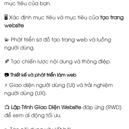
mục tiêu của bạn.
🖥️ Xác định mục tiêu và mục tiêu của
tạo trang
website
💫 Phát triển sơ đồ tạo trang web và luồng
người dùng.
🍂 Tạo chiến lược nội dung và thông điệp.
📷 Thiết kế và phát triển làm web
⚡ Giao diện người dùng (UI) và trải nghiệm
người dùng (UX).
📺
Lập Trình Giao Diện Website
đáp ứng (RWD)
để xem di động tối ưu.
✨ Tạo nội dung và viết bài.