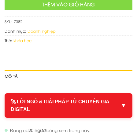
THÊM VÀO GIỎ HÀNG
SKU:
7382
Danh mục:
Doanh nghiệp
Thẻ:
khóa học
MÔ TẢ
🚀 LỜI NGỎ & GIẢI PHÁP TỪ CHUYÊN GIA
▼
DIGITAL
Đang có
20 người
cùng xem trang này.