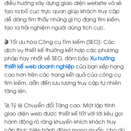
điều hướng xây dựng giao diện website và sẽ
tạo ra bố cục trực quan giúp khách truy cập
dễ dàng tìm thấy những gì họ đang tìm kiếm,
tạo ra trải nghiệm người dùng tích cực.
🎬 Tối ưu hóa Công cụ Tìm kiếm (SEO): Các
dịch vụ thiết kế thường kết hợp các phương
pháp hay nhất về SEO, đảm bảo
Xu hướng
thiết kế web doanh nghiệp
của bạn xếp hạng
cao hơn trên các trang kết quả của công cụ
tìm kiếm, dẫn đến lưu lượng truy cập tự nhiên
tăng lên.
🚀 Tỷ lệ Chuyển đổi Tăng cao: Một lập trình
giao diện web được thiết kế tốt với lời kêu gọi
hành động rõ ràng khuyến khích khách truy
cập thực hiện hành động mong muốn, cho dù