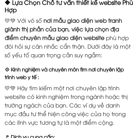
🔶 Lựa Chọn Chỗ tư vấn thiết kế website Phù
Hợp
💛💚 Với vô số
nơi mẫu giao diện web tranh
giành thị phần của bạn, việc lựa chọn địa
điểm chuyên mẫu giao diện website
phù hợp
đòi hỏi sự cân nhắc cẩn thận. Dưới đây là một
số yếu tố quan trọng cần suy ngẫm:
💠 Kinh nghiệm và chuyên môn tìm nơi chuyên lập
trình web y tế :
💛💚 Hãy tìm kiếm một nơi chuyên lập trình
website có kinh nghiệm trong ngành hoặc thị
trường ngách của bạn. Các ví dụ về danh
mục đầu tư thể hiện công việc của họ trong
các lĩnh vực tương tự là một điểm cộng.
🚩 Dịch vụ cung cấp: