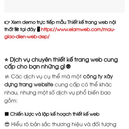
👉 Xem demo trực tiếp mẫu Thiết kế trang web nội
thất 🌺 tại đây 🖥️
https://www.elamweb.com/mau-
giao-dien-web-dep/
⭐ Dịch vụ chuyên thiết kế trang web cung
cấp cho bạn những gì 🌐
🚸 Các dịch vụ cụ thể mà một
công ty xây
dựng trang website
cung cấp có thể khác
nhau, nhưng một số dịch vụ phổ biến bao
gồm:
🟥 Chiến lược và lập kế hoạch thiết kế web
😎 Hiểu rõ bản sắc thương hiệu và đối tượng