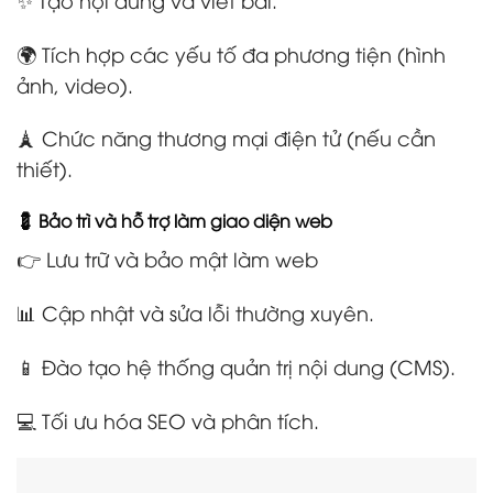
🌍 Tích hợp các yếu tố đa phương tiện (hình
ảnh, video).
🗼 Chức năng thương mại điện tử (nếu cần
thiết).
💈 Bảo trì và hỗ trợ làm giao diện web
👉 Lưu trữ và bảo mật làm web
📊 Cập nhật và sửa lỗi thường xuyên.
📱 Đào tạo hệ thống quản trị nội dung (CMS).
💻 Tối ưu hóa SEO và phân tích.