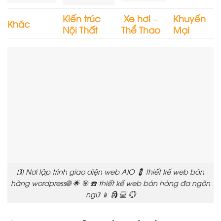
Kiến trúc
Xe hơi –
Khuyến
Khác
Nội Thất
Thể Thao
Mại
🛐 Nơi lập trình giao diện web AIO 💈 thiết kế web bán
hàng wordpress🌐 🌟 🎯 ☎️ thiết kế web bán hàng đa ngôn
ngữ 📱 🗿 💻 💮