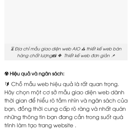
⏳ Địa chỉ mẫu giao diện web AIO ⛪ thiết kế web bán
hàng chất lượng📸 🔶 Thiết kế web đơn giản 📌
☢️ Hiệu quả và ngân sách:
🔰 Chỗ mẫu web hiệu quả là rất quan trọng.
Hãy chọn một cơ sở mẫu giao diện web dành
thời gian để hiểu rõ tầm nhìn và ngân sách của
bạn, đồng thời cung cấp rõ ràng và nhất quán
những thông tin bạn đang cần trong suốt quá
trình làm tạo trang website .