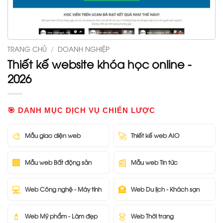
TRANG CHỦ
/
DOANH NGHIỆP
Thiết kế website khóa học online -
2026
🎯 DANH MỤC DỊCH VỤ CHIẾN LƯỢC
🎨
🚀
Mẫu giao diện web
Thiết kế web AIO
🏢
📰
Mẫu web Bất động sản
Mẫu web Tin tức
💻
🏨
Web Công nghệ - Máy tính
Web Du lịch - Khách sạn
💄
👗
Web Mỹ phẩm - Làm đẹp
Web Thời trang