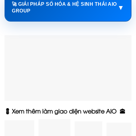
🚀 GIẢI PHÁP SỐ HÓA & HỆ SINH THÁI AIO
▼
GROUP
💈 Xem thêm làm giao diện website AIO 🕋