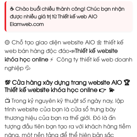
☕ Chào buổi chiều thành công! Chúc bạn nhận
được nhiều giá trị từ Thiết kế web AIO
Elamweb.com
🟡 Chỗ tạo giao diện website AIO 🌼 thiết kế
web bán hàng độc đáo📣
Thiết kế website
khóa học online
⚡ Công ty thiết kế web doanh
nghiệp 💦
💯 Cửa hàng xây dựng trang website AIO 🏆
Thiết kế website khóa học online 👉 💫
📺 Trong kỷ nguyên kỹ thuật số ngày nay, lập
trình website của bạn là cửa sổ trưng bày
thương hiệu của bạn ra thế giới. Đó là ấn
tượng đầu tiên bạn tạo ra với khách hàng tiềm
năng, một nền tảng để thể hiện bản sắc