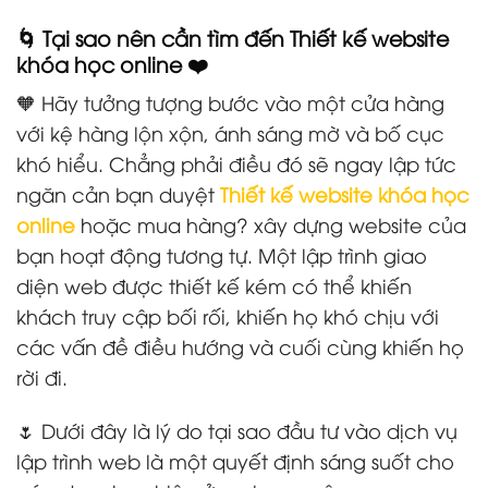
🌀 Tại sao nên cần tìm đến Thiết kế website
khóa học online ❤️
🧡 Hãy tưởng tượng bước vào một cửa hàng
với kệ hàng lộn xộn, ánh sáng mờ và bố cục
khó hiểu. Chẳng phải điều đó sẽ ngay lập tức
ngăn cản bạn duyệt
Thiết kế website khóa học
online
hoặc mua hàng? xây dựng website của
bạn hoạt động tương tự. Một lập trình giao
diện web được thiết kế kém có thể khiến
khách truy cập bối rối, khiến họ khó chịu với
các vấn đề điều hướng và cuối cùng khiến họ
rời đi.
🌷 Dưới đây là lý do tại sao đầu tư vào dịch vụ
lập trình web là một quyết định sáng suốt cho