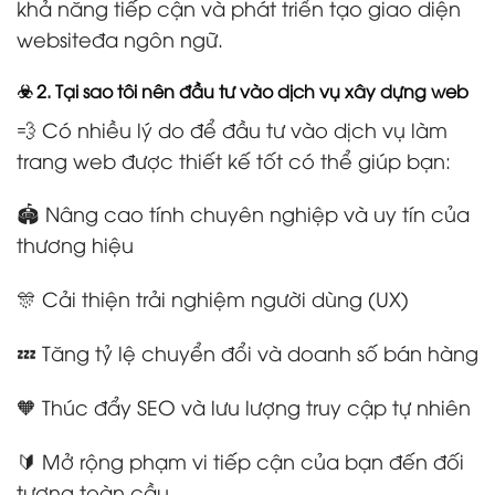
khả năng tiếp cận và phát triển tạo giao diện
websiteđa ngôn ngữ.
☣️ 2. Tại sao tôi nên đầu tư vào dịch vụ xây dựng web
💨 Có nhiều lý do để đầu tư vào dịch vụ làm
trang web được thiết kế tốt có thể giúp bạn:
🏟️ Nâng cao tính chuyên nghiệp và uy tín của
thương hiệu
🎊 Cải thiện trải nghiệm người dùng (UX)
💤 Tăng tỷ lệ chuyển đổi và doanh số bán hàng
🧡 Thúc đẩy SEO và lưu lượng truy cập tự nhiên
🔰 Mở rộng phạm vi tiếp cận của bạn đến đối
tượng toàn cầu