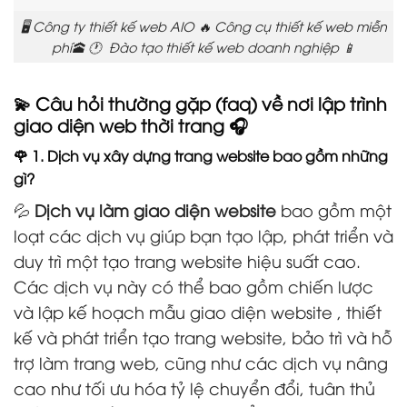
🖥️ Công ty thiết kế web AIO 🔥 Công cụ thiết kế web miễn
phí🕋 🕐 Đào tạo thiết kế web doanh nghiệp 📱
💫 Câu hỏi thường gặp (faq) về nơi lập trình
giao diện web thời trang 🎧
🌹 1. Dịch vụ xây dựng trang website bao gồm những
gì?
💦
Dịch vụ làm giao diện website
bao gồm một
loạt các dịch vụ giúp bạn tạo lập, phát triển và
duy trì một tạo trang website hiệu suất cao.
Các dịch vụ này có thể bao gồm chiến lược
và lập kế hoạch mẫu giao diện website , thiết
kế và phát triển tạo trang website, bảo trì và hỗ
trợ làm trang web, cũng như các dịch vụ nâng
cao như tối ưu hóa tỷ lệ chuyển đổi, tuân thủ