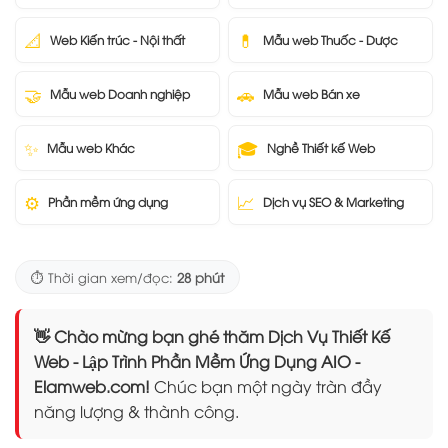
📐
💊
Web Kiến trúc - Nội thất
Mẫu web Thuốc - Dược
🤝
🚗
Mẫu web Doanh nghiệp
Mẫu web Bán xe
✨
🎓
Mẫu web Khác
Nghề Thiết kế Web
⚙️
📈
Phần mềm ứng dụng
Dịch vụ SEO & Marketing
⏱️ Thời gian xem/đọc:
28 phút
👋 Chào mừng bạn ghé thăm Dịch Vụ Thiết Kế
Web - Lập Trình Phần Mềm Ứng Dụng AIO -
Elamweb.com!
Chúc bạn một ngày tràn đầy
năng lượng & thành công.