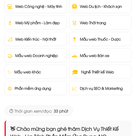
💻
🏨
Web Công nghệ - Máy tính
Web Du lịch - Khách sạn
💄
👗
Web Mỹ phẩm - Làm đẹp
Web Thời trang
📐
💊
Web Kiến trúc - Nội thất
Mẫu web Thuốc - Dược
🤝
🚗
Mẫu web Doanh nghiệp
Mẫu web Bán xe
✨
🎓
Mẫu web Khác
Nghề Thiết kế Web
⚙️
📈
Phần mềm ứng dụng
Dịch vụ SEO & Marketing
⏱️ Thời gian xem/đọc:
33 phút
👋 Chào mừng bạn ghé thăm Dịch Vụ Thiết Kế