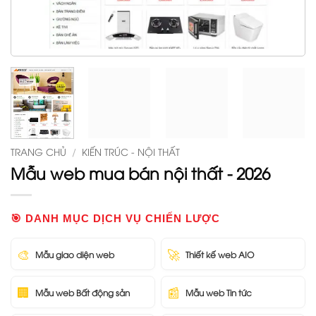
TRANG CHỦ
/
KIẾN TRÚC - NỘI THẤT
Mẫu web mua bán nội thất - 2026
🎯 DANH MỤC DỊCH VỤ CHIẾN LƯỢC
🎨
🚀
Mẫu giao diện web
Thiết kế web AIO
🏢
📰
Mẫu web Bất động sản
Mẫu web Tin tức