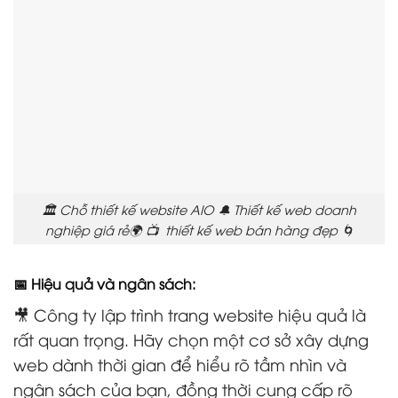
🏛️ Chỗ thiết kế website AIO 🔔 Thiết kế web doanh
nghiệp giá rẻ🌍 📺 thiết kế web bán hàng đẹp 🌀
📅 Hiệu quả và ngân sách:
🎥 Công ty lập trình trang website hiệu quả là
rất quan trọng. Hãy chọn một cơ sở xây dựng
web dành thời gian để hiểu rõ tầm nhìn và
ngân sách của bạn, đồng thời cung cấp rõ