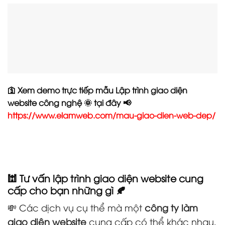
🛐 Xem demo trực tiếp mẫu Lập trình giao diện
website công nghệ 🌞 tại đây 📢
https://www.elamweb.com/mau-giao-dien-web-dep/
🕍 Tư vấn lập trình giao diện website cung
cấp cho bạn những gì 🍂
💸 Các dịch vụ cụ thể mà một
công ty làm
giao diện website
cung cấp có thể khác nhau,