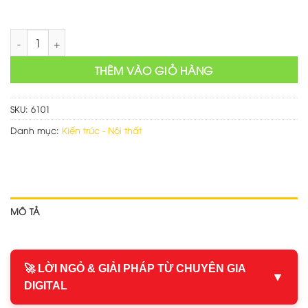
Mẫu web mua bán nội thất số lượng
THÊM VÀO GIỎ HÀNG
SKU:
6101
Danh mục:
Kiến trúc - Nội thất
MÔ TẢ
🚀 LỜI NGỎ & GIẢI PHÁP TỪ CHUYÊN GIA
▼
DIGITAL