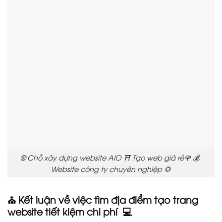
🌐 Chỗ xây dựng website AIO ⛩️ Tạo web giá rẻ🌹 💰
Website công ty chuyên nghiệp 🌻
⛪ Kết luận về việc tìm địa điểm tạo trang
website tiết kiệm chi phí 💻