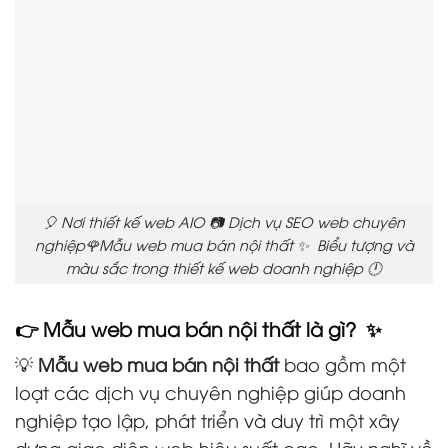
🎈 Nơi thiết kế web AIO 📷 Dịch vụ SEO web chuyên
nghiệp🌹Mẫu web mua bán nội thất ✨ Biểu tượng và
màu sắc trong thiết kế web doanh nghiệp 🕛
👉 Mẫu web mua bán nội thất là gì? ✨
💡
Mẫu web mua bán nội thất
bao gồm một
loạt các dịch vụ chuyên nghiệp giúp doanh
nghiệp tạo lập, phát triển và duy trì một xây
dựng giao diện web hiệu suất cao. Hãy nghĩ về