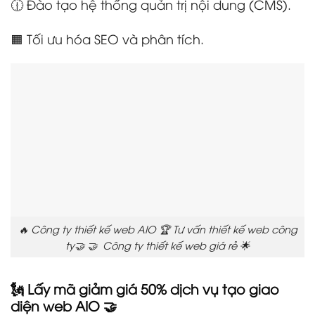
🕧 Đào tạo hệ thống quản trị nội dung (CMS).
🟧 Tối ưu hóa SEO và phân tích.
🔥 Công ty thiết kế web AIO 🏆 Tư vấn thiết kế web công
ty🤝 🤝 Công ty thiết kế web giá rẻ 🌟
🗽 Lấy mã giảm giá 50% dịch vụ tạo giao
diện web AIO 🤝