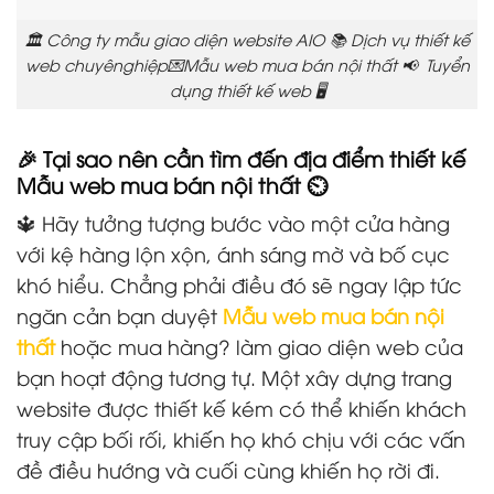
🏛️ Công ty mẫu giao diện website AIO 📚 Dịch vụ thiết kế
web chuyênghiệp💌Mẫu web mua bán nội thất 📢 Tuyển
dụng thiết kế web 🖥️
🎉 Tại sao nên cần tìm đến địa điểm thiết kế
Mẫu web mua bán nội thất ⏲️
🔱 Hãy tưởng tượng bước vào một cửa hàng
với kệ hàng lộn xộn, ánh sáng mờ và bố cục
khó hiểu. Chẳng phải điều đó sẽ ngay lập tức
ngăn cản bạn duyệt
Mẫu web mua bán nội
thất
hoặc mua hàng? làm giao diện web của
bạn hoạt động tương tự. Một xây dựng trang
website được thiết kế kém có thể khiến khách
truy cập bối rối, khiến họ khó chịu với các vấn
đề điều hướng và cuối cùng khiến họ rời đi.