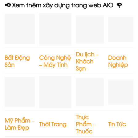
📢 Xem thêm xây dựng trang web AIO 🌹
Du lịch –
Bất Động
Công Nghệ
Doanh
Khách
Sản
– Máy Tính
Nghiệp
Sạn
Thực
Mỹ Phẩm –
Thời Trang
Phẩm –
Tin Tức
Làm Đẹp
Thuốc