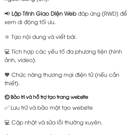
📢
Lập Trình Giao Diện Web
đáp ứng (RWD) để
xem di động tối ưu.
🔆 Tạo nội dung và viết bài.
💻 Tích hợp các yếu tố đa phương tiện (hình
ảnh, video).
🧡 Chức năng thương mại điện tử (nếu cần
thiết).
⏲️ Bảo trì và hỗ trợ tạo trang website
✅ Lưu trữ và bảo mật tạo website
💻 Cập nhật và sửa lỗi thường xuyên.