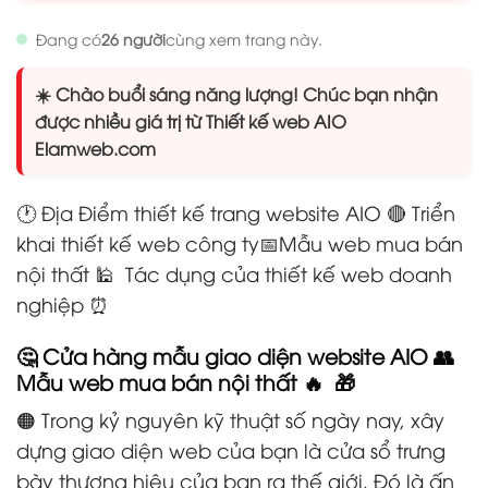
Đang có
26 người
cùng xem trang này.
☀️ Chào buổi sáng năng lượng! Chúc bạn nhận
được nhiều giá trị từ Thiết kế web AIO
Elamweb.com
🕐 Địa Điểm thiết kế trang website AIO 🔴 Triển
khai thiết kế web công ty📅Mẫu web mua bán
nội thất 🕌 Tác dụng của thiết kế web doanh
nghiệp ⏰
🤔 Cửa hàng mẫu giao diện website AIO 👥
Mẫu web mua bán nội thất 🔥 🎁
🟠 Trong kỷ nguyên kỹ thuật số ngày nay, xây
dựng giao diện web của bạn là cửa sổ trưng
bày thương hiệu của bạn ra thế giới. Đó là ấn