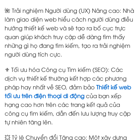
🌺 Trải nghiệm Người dùng (UX) Nâng cao: Nhà
làm giao diện web hiểu cách người dùng điều
hướng thiết kế web và sẽ tạo ra bố cục trực
quan giúp khách truy cập dễ dàng tìm thấy
những gì họ đang tìm kiếm, tạo ra trải nghiệm
người dùng tích cực.
⚜️ Tối ưu hóa Công cụ Tìm kiếm (SEO): Các
dịch vụ thiết kế thường kết hợp các phương
pháp hay nhất về SEO, đảm bảo
Thiết kế web
tối ưu trên điện thoại di động
của bạn xếp
hạng cao hơn trên các trang kết quả của
công cụ tìm kiếm, dẫn đến lưu lượng truy cập
tự nhiên tăng lên.
💥 Tỷ lệ Chuyển đổi Tăng cao: Một xây dựng