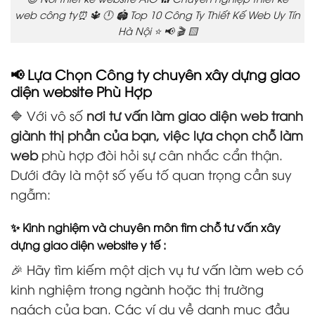
web công ty⏰ 🔱 🕛 🏟️ Top 10 Công Ty Thiết Kế Web Uy Tín
Hà Nội ⭐ 📢 🎬 🟨
📢 Lựa Chọn Công ty chuyên xây dựng giao
diện website Phù Hợp
🔷 Với vô số
nơi tư vấn làm giao diện web tranh
giành thị phần của bạn, việc lựa chọn chỗ làm
web
phù hợp đòi hỏi sự cân nhắc cẩn thận.
Dưới đây là một số yếu tố quan trọng cần suy
ngẫm:
✨ Kinh nghiệm và chuyên môn tìm chỗ tư vấn xây
dựng giao diện website y tế :
🎉 Hãy tìm kiếm một dịch vụ tư vấn làm web có
kinh nghiệm trong ngành hoặc thị trường
ngách của bạn. Các ví dụ về danh mục đầu