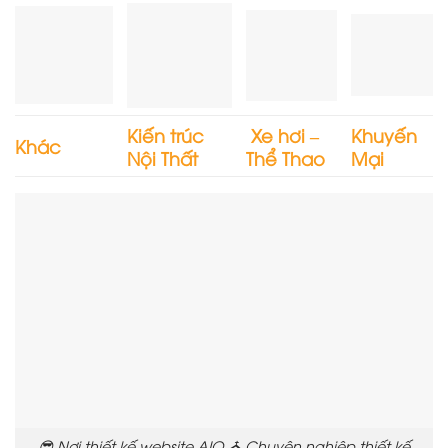
Kiến trúc
Xe hơi –
Khuyến
Khác
Nội Thất
Thể Thao
Mại
😎 Nơi thiết kế website AIO ⛪ Chuyên nghiệp thiết kế