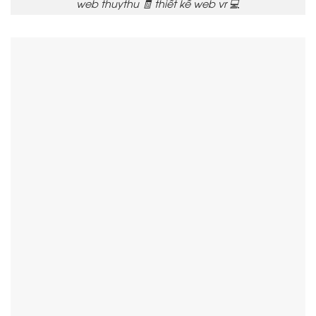
web thuythu 🧾 thiết kế web vr 💻