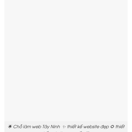
🌟 Chỗ làm web Tây Ninh ✨ thiết kế website đẹp 🌻 thiết