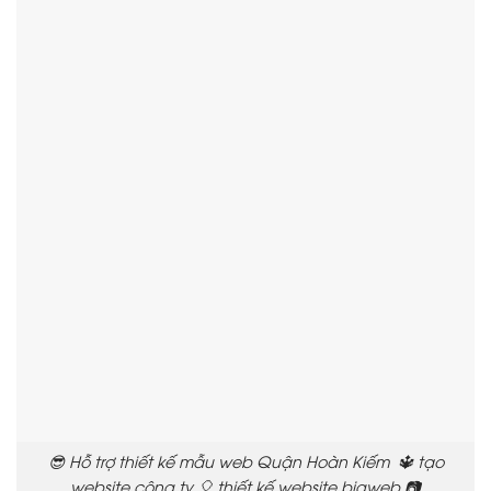
😎 Hỗ trợ thiết kế mẫu web Quận Hoàn Kiếm 🔱 tạo
website công ty 🎈 thiết kế website bigweb 📷