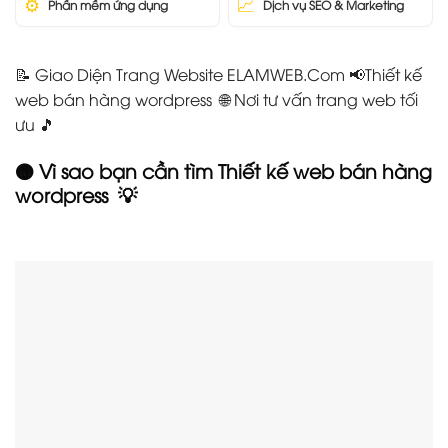
⚙️
📈
Phần mềm ứng dụng
Dịch vụ SEO & Marketing
📝 Giao Diện Trang Website ELAMWEB.Com 📢Thiết kế
web bán hàng wordpress 🌐 Nơi tư vấn trang web tối
ưu 🎵
🟠 Vì sao bạn cần tìm Thiết kế web bán hàng
wordpress
💡