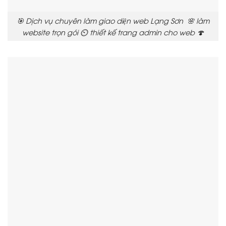
🎯 Dịch vụ chuyên làm giao diện web Lạng Sơn 🌸 làm
website trọn gói ⏲️ thiết kế trang admin cho web 🍄