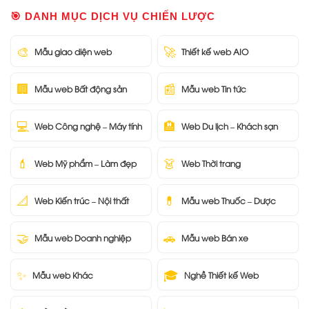
🎯 DANH MỤC DỊCH VỤ CHIẾN LƯỢC
🎨
🚀
Mẫu giao diện web
Thiết kế web AIO
🏢
📰
Mẫu web Bất động sản
Mẫu web Tin tức
💻
🏨
Web Công nghệ – Máy tính
Web Du lịch – Khách sạn
💄
👗
Web Mỹ phẩm – Làm đẹp
Web Thời trang
📐
💊
Web Kiến trúc – Nội thất
Mẫu web Thuốc – Dược
🤝
🚗
Mẫu web Doanh nghiệp
Mẫu web Bán xe
✨
🎓
Mẫu web Khác
Nghề Thiết kế Web