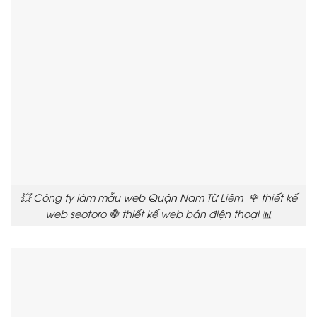
💥 Công ty làm mẫu web Quận Nam Từ Liêm 🌹 thiết kế
web seotoro 🛑 thiết kế web bán điện thoại 📊