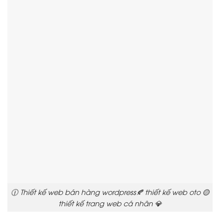
🕧 Thiết kế web bán hàng wordpress🍂 thiết kế web oto 🟡
thiết kế trang web cá nhân 💎