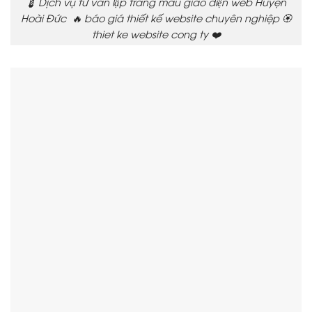
💈 Dịch vụ tư vấn lập trang mẫu giao diện web Huyện
Hoài Đức 🔥 báo giá thiết kế website chuyên nghiệp 🏵️
thiet ke website cong ty ❤️