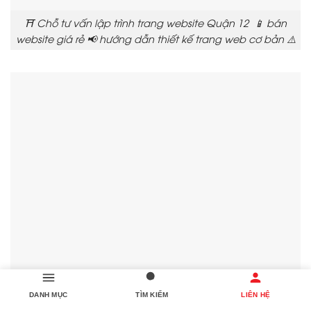
⛩️ Chỗ tư vấn lập trình trang website Quận 12 📱 bán
website giá rẻ 📢 hướng dẫn thiết kế trang web cơ bản ⚠️
DANH MỤC
TÌM KIẾM
LIÊN HỆ