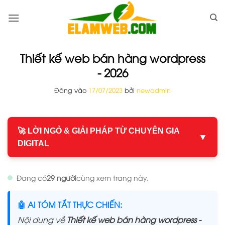
Bỏ
qua
nội
dung
Thiết kế web bán hàng wordpress
- 2026
Đăng vào
17/07/2023
bởi
newadmin
🚀 LỜI NGỎ & GIẢI PHÁP TỪ CHUYÊN GIA
▼
DIGITAL
Đang có
29 người
cùng xem trang này.
🤖 AI TÓM TẮT THỰC CHIẾN:
Nội dung về
Thiết kế web bán hàng wordpress -