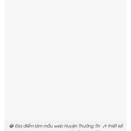
😂 Địa điểm làm mẫu web Huyện Thường Tín 🎶 thiết kế