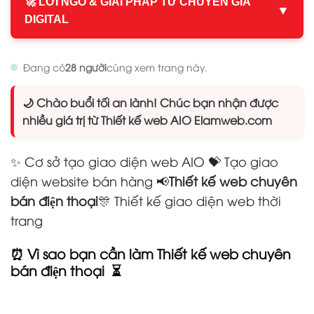
🚀 LỜI NGỎ & GIẢI PHÁP TỪ CHUYÊN GIA
▼
DIGITAL
Đang có
28 người
cùng xem trang này.
🌙 Chào buổi tối an lành! Chúc bạn nhận được
nhiều giá trị từ Thiết kế web AIO Elamweb.com
✨ Cơ sở tạo giao diện web AIO 💝 Tạo giao
diện website bán hàng
📢
Thiết kế web chuyên
bán điện thoại
🎊 Thiết kế giao diện web thời
trang
⏰ Vì sao bạn cần làm Thiết kế web chuyên
bán điện thoại
⏳