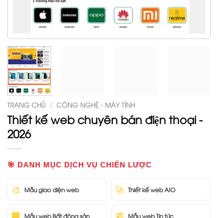
TRANG CHỦ
/
CÔNG NGHỆ - MÁY TÍNH
Thiết kế web chuyên bán điện thoại -
2026
🎯 DANH MỤC DỊCH VỤ CHIẾN LƯỢC
🎨
🚀
Mẫu giao diện web
Thiết kế web AIO
🏢
📰
Mẫu web Bất động sản
Mẫu web Tin tức