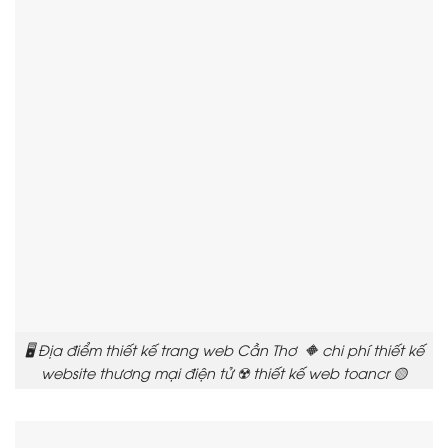
🖥️ Địa điểm thiết kế trang web Cần Thơ 🔶 chi phí thiết kế
website thương mại điện tử ☢️ thiết kế web toancr 🟡