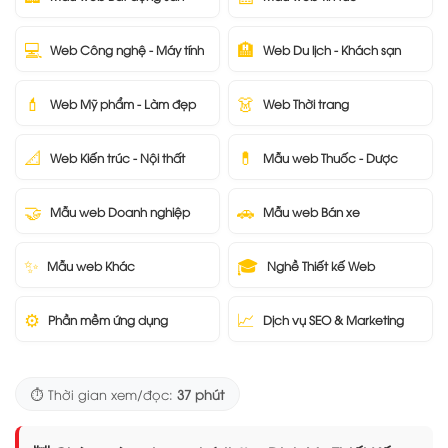
💻
🏨
Web Công nghệ - Máy tính
Web Du lịch - Khách sạn
💄
👗
Web Mỹ phẩm - Làm đẹp
Web Thời trang
📐
💊
Web Kiến trúc - Nội thất
Mẫu web Thuốc - Dược
🤝
🚗
Mẫu web Doanh nghiệp
Mẫu web Bán xe
✨
🎓
Mẫu web Khác
Nghề Thiết kế Web
⚙️
📈
Phần mềm ứng dụng
Dịch vụ SEO & Marketing
⏱️ Thời gian xem/đọc:
37 phút