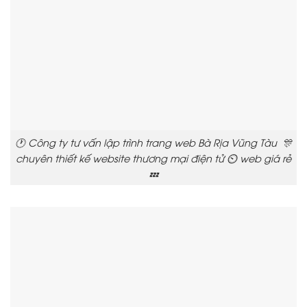
🕐 Công ty tư vấn lập trình trang web Bà Rịa Vũng Tàu 🎊
chuyên thiết kế website thương mại điện tử ⏲️ web giá rẻ
💤