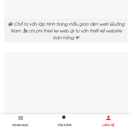
😂 Chỗ tư vấn lập trình trang mẫu giao diện web Quảng
Nam 🗽 chi phi thiet ke web 🤝 tư vấn thiết kế website
bán hàng 🌹
DANH MỤC
TÌM KIẾM
LIÊN HỆ