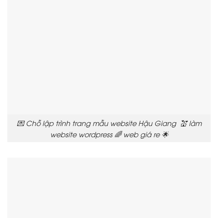
💌 Chỗ lập trình trang mẫu website Hậu Giang 💒 làm
website wordpress 🌈 web giá re 🌟