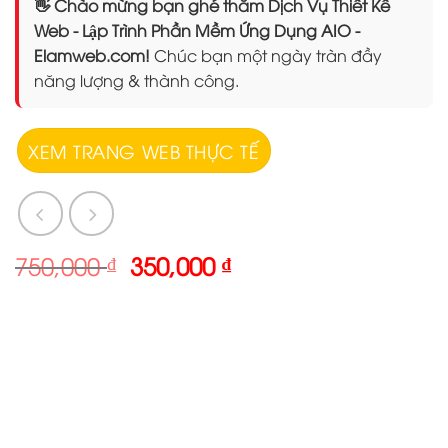
👋 Chào mừng bạn ghé thăm Dịch Vụ Thiết Kế
Web - Lập Trình Phần Mềm Ứng Dụng AIO -
Elamweb.com!
Chúc bạn một ngày tràn đầy
năng lượng & thành công.
XEM TRANG WEB THỰC TẾ
Giá
Giá
750,000
₫
350,000
₫
gốc
hiện
là:
tại
750,000 ₫.
là:
350,000 ₫.