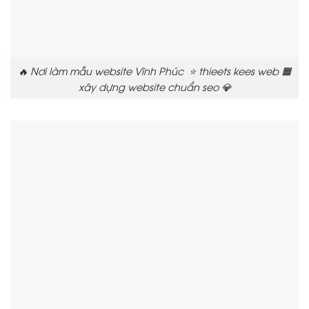
🔥 Nơi làm mẫu website Vĩnh Phúc ⭐ thieets kees web 🟧
xây dựng website chuẩn seo 💎