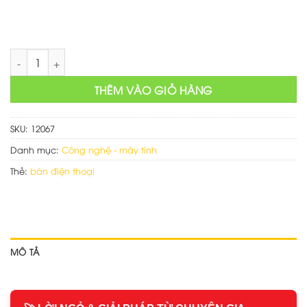
Thiết kế web chuyên bán điện thoại số lượng
THÊM VÀO GIỎ HÀNG
SKU:
12067
Danh mục:
Công nghệ - máy tính
Thẻ:
bán điện thoại
MÔ TẢ