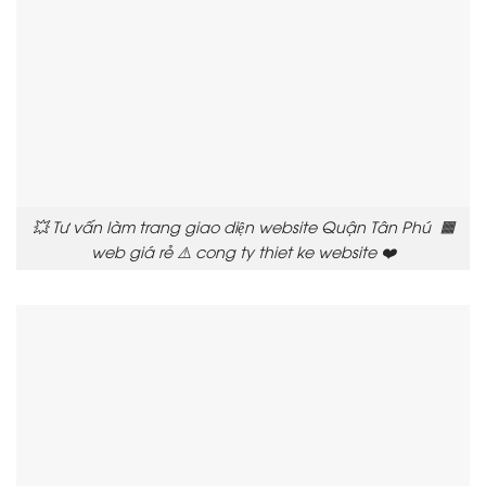
💥 Tư vấn làm trang giao diện website Quận Tân Phú 🟧
web giá rẻ ⚠️ cong ty thiet ke website ❤️