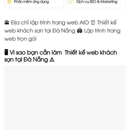
⚙️
📈
Phần mềm ứng dụng
Dịch vụ SEO & Marketing
🕋 Địa chỉ lập trình trang web AIO ⏰ Thiết kế
web khách sạn tại Đà Nẵng 🏟️ Lập trình trang
web trọn gói
🖥️ Vì sao bạn cần làm Thiết kế web khách
sạn tại Đà Nẵng
⚠️