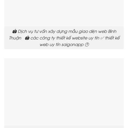
🏟️ Dịch vụ tư vấn xây dựng mẫu giao diện web Bình
Thuận 🏟️ các công ty thiết kế website uy tín ✅ thiết kế
web uy tín saigonapp 🕐