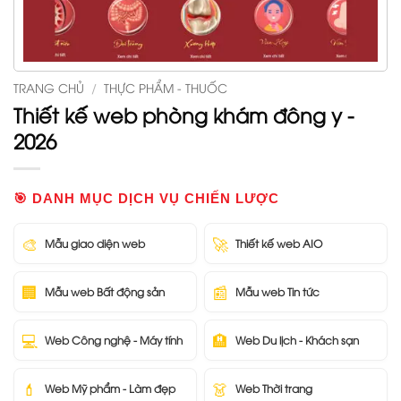
TRANG CHỦ
/
THỰC PHẨM - THUỐC
Thiết kế web phòng khám đông y -
2026
🎯 DANH MỤC DỊCH VỤ CHIẾN LƯỢC
🎨
🚀
Mẫu giao diện web
Thiết kế web AIO
🏢
📰
Mẫu web Bất động sản
Mẫu web Tin tức
💻
🏨
Web Công nghệ - Máy tính
Web Du lịch - Khách sạn
💄
👗
Web Mỹ phẩm - Làm đẹp
Web Thời trang