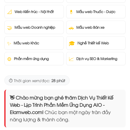
📐
💊
Web Kiến trúc - Nội thất
Mẫu web Thuốc - Dược
🤝
🚗
Mẫu web Doanh nghiệp
Mẫu web Bán xe
✨
🎓
Mẫu web Khác
Nghề Thiết kế Web
⚙️
📈
Phần mềm ứng dụng
Dịch vụ SEO & Marketing
⏱️ Thời gian xem/đọc:
28 phút
👋 Chào mừng bạn ghé thăm Dịch Vụ Thiết Kế
Web - Lập Trình Phần Mềm Ứng Dụng AIO -
Elamweb.com!
Chúc bạn một ngày tràn đầy
năng lượng & thành công.