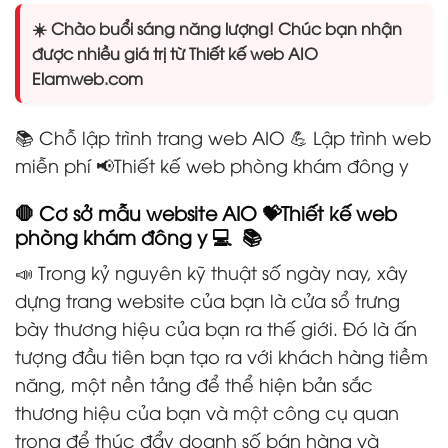
☀️ Chào buổi sáng năng lượng! Chúc bạn nhận
được nhiều giá trị từ Thiết kế web AIO
Elamweb.com
📚 Chỗ lập trình trang web AIO 💪 Lập trình web
miễn phí 📢Thiết kế web phòng khám đông y
🛑 Cơ sở mẫu website AIO 💝Thiết kế web
phòng khám đông y 💻 📚
📣 Trong kỷ nguyên kỹ thuật số ngày nay, xây
dựng trang website của bạn là cửa sổ trưng
bày thương hiệu của bạn ra thế giới. Đó là ấn
tượng đầu tiên bạn tạo ra với khách hàng tiềm
năng, một nền tảng để thể hiện bản sắc
thương hiệu của bạn và một công cụ quan
trọng để thúc đẩy doanh số bán hàng và