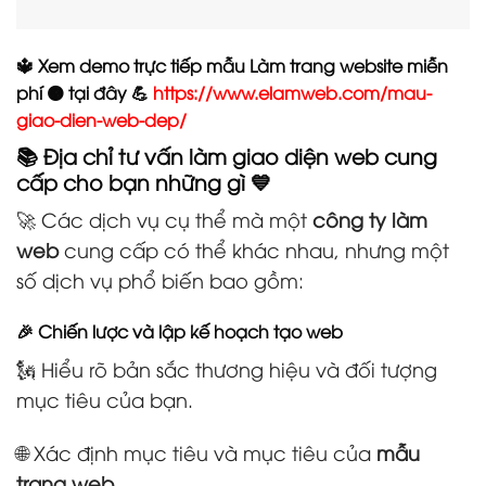
🔱 Xem demo trực tiếp mẫu Làm trang website miễn
phí 🟠 tại đây 💪
https://www.elamweb.com/mau-
giao-dien-web-dep/
📚 Địa chỉ tư vấn làm giao diện web cung
cấp cho bạn những gì 💙
🚀 Các dịch vụ cụ thể mà một
công ty làm
web
cung cấp có thể khác nhau, nhưng một
số dịch vụ phổ biến bao gồm:
🎉 Chiến lược và lập kế hoạch tạo web
🗽 Hiểu rõ bản sắc thương hiệu và đối tượng
mục tiêu của bạn.
🌐 Xác định mục tiêu và mục tiêu của
mẫu
trang web