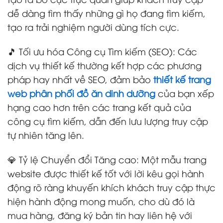
dễ dàng tìm thấy những gì họ đang tìm kiếm,
tạo ra trải nghiệm người dùng tích cực.
🎵 Tối ưu hóa Công cụ Tìm kiếm (SEO): Các
dịch vụ thiết kế thường kết hợp các phương
pháp hay nhất về SEO, đảm bảo
thiết kế trang
web
phân phối đồ ăn dinh dưỡng
của bạn xếp
hạng cao hơn trên các trang kết quả của
công cụ tìm kiếm, dẫn đến lưu lượng truy cập
tự nhiên tăng lên.
💎 Tỷ lệ Chuyển đổi Tăng cao: Một mẫu trang
website được thiết kế tốt với lời kêu gọi hành
động rõ ràng khuyến khích khách truy cập thực
hiện hành động mong muốn, cho dù đó là
mua hàng, đăng ký bản tin hay liên hệ với