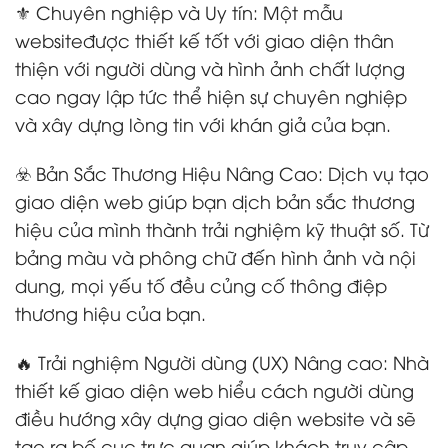
⚜️ Chuyên nghiệp và Uy tín: Một mẫu
websiteđược thiết kế tốt với giao diện thân
thiện với người dùng và hình ảnh chất lượng
cao ngay lập tức thể hiện sự chuyên nghiệp
và xây dựng lòng tin với khán giả của bạn.
☣️ Bản Sắc Thương Hiệu Nâng Cao: Dịch vụ tạo
giao diện web giúp bạn dịch bản sắc thương
hiệu của mình thành trải nghiệm kỹ thuật số. Từ
bảng màu và phông chữ đến hình ảnh và nội
dung, mọi yếu tố đều củng cố thông điệp
thương hiệu của bạn.
🔥 Trải nghiệm Người dùng (UX) Nâng cao: Nhà
thiết kế giao diện web hiểu cách người dùng
điều hướng xây dựng giao diện website và sẽ
tạo ra bố cục trực quan giúp khách truy cập