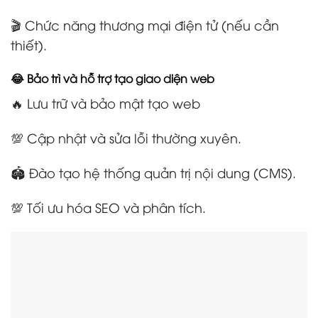
🎬 Chức năng thương mại điện tử (nếu cần
thiết).
😂 Bảo trì và hỗ trợ tạo giao diện web
🔥 Lưu trữ và bảo mật tạo web
💯 Cập nhật và sửa lỗi thường xuyên.
🏟️ Đào tạo hệ thống quản trị nội dung (CMS).
💯 Tối ưu hóa SEO và phân tích.