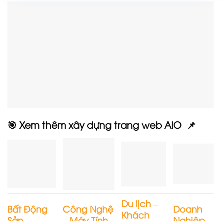
🎯 Xem thêm xây dựng trang web AIO 📌
Du lịch –
Bất Động
Công Nghệ
Doanh
Khách
Sản
– Máy Tính
Nghiệp