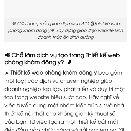
🤎 Cửa hàng mẫu giao diện web AIO 🗿Thiết kế web
phòng khám đông y🔶 Xây dựng giao diện website kinh
doanh thức ăn dinh dưỡng
📢 Chỗ làm dịch vụ tạo trang Thiết kế web
phòng khám đông y? 🎵
☀️
Thiết kế web phòng khám đông y
bao gồm
một loạt các dịch vụ chuyên nghiệp giúp
doanh nghiệp tạo lập, phát triển và duy trì một
tạo trang website hiệu suất cao. Hãy nghĩ về
việc tuyển dụng một nhóm kiến trúc sư và nhà
thiết kế nội thất cho không gian kỹ thuật số
của bạn. Từ việc tạo ra một thiết kế bắt mắt
đến đảm bảo chức năng và trải nghiệm người