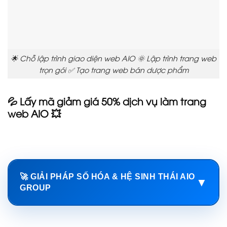
🌟 Chỗ lập trình giao diện web AIO 🌞 Lập trình trang web
trọn gói ✅ Tạo trang web bán dược phẩm
💦 Lấy mã giảm giá 50% dịch vụ làm trang
web AIO 💥
🚀 GIẢI PHÁP SỐ HÓA & HỆ SINH THÁI AIO
▼
GROUP