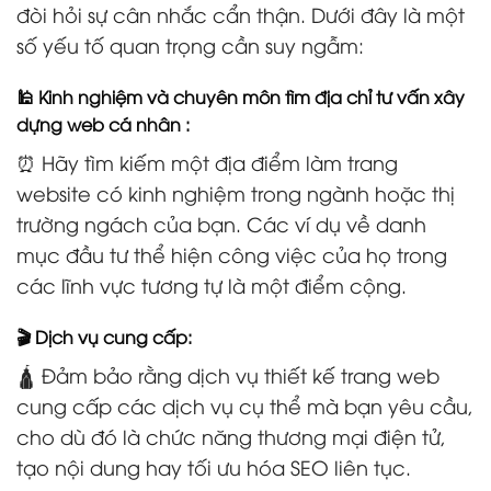
đòi hỏi sự cân nhắc cẩn thận. Dưới đây là một
số yếu tố quan trọng cần suy ngẫm:
🕌 Kinh nghiệm và chuyên môn tìm địa chỉ tư vấn xây
dựng web cá nhân :
⏰ Hãy tìm kiếm một địa điểm làm trang
website có kinh nghiệm trong ngành hoặc thị
trường ngách của bạn. Các ví dụ về danh
mục đầu tư thể hiện công việc của họ trong
các lĩnh vực tương tự là một điểm cộng.
🎬 Dịch vụ cung cấp:
🛕 Đảm bảo rằng dịch vụ thiết kế trang web
cung cấp các dịch vụ cụ thể mà bạn yêu cầu,
cho dù đó là chức năng thương mại điện tử,
tạo nội dung hay tối ưu hóa SEO liên tục.