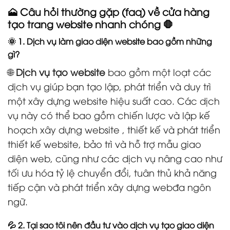
🗻 Câu hỏi thường gặp (faq) về cửa hàng
tạo trang website nhanh chóng 🛑
🌞 1. Dịch vụ làm giao diện website bao gồm những
gì?
🌐
Dịch vụ tạo website
bao gồm một loạt các
dịch vụ giúp bạn tạo lập, phát triển và duy trì
một xây dựng website hiệu suất cao. Các dịch
vụ này có thể bao gồm chiến lược và lập kế
hoạch xây dựng website , thiết kế và phát triển
thiết kế website, bảo trì và hỗ trợ mẫu giao
diện web, cũng như các dịch vụ nâng cao như
tối ưu hóa tỷ lệ chuyển đổi, tuân thủ khả năng
tiếp cận và phát triển xây dựng webđa ngôn
ngữ.
💦 2. Tại sao tôi nên đầu tư vào dịch vụ tạo giao diện