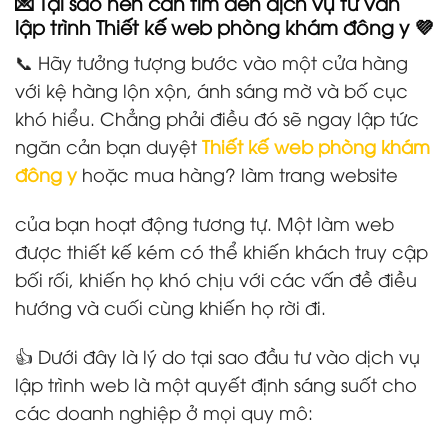
💌 Tại sao nên cần tìm đến dịch vụ tư vấn
lập trình Thiết kế web phòng khám đông y 💜
📞 Hãy tưởng tượng bước vào một cửa hàng
với kệ hàng lộn xộn, ánh sáng mờ và bố cục
khó hiểu. Chẳng phải điều đó sẽ ngay lập tức
ngăn cản bạn duyệt
Thiết kế web phòng khám
đông y
hoặc mua hàng? làm trang website
của bạn hoạt động tương tự. Một làm web
được thiết kế kém có thể khiến khách truy cập
bối rối, khiến họ khó chịu với các vấn đề điều
hướng và cuối cùng khiến họ rời đi.
👍 Dưới đây là lý do tại sao đầu tư vào dịch vụ
lập trình web là một quyết định sáng suốt cho
các doanh nghiệp ở mọi quy mô: