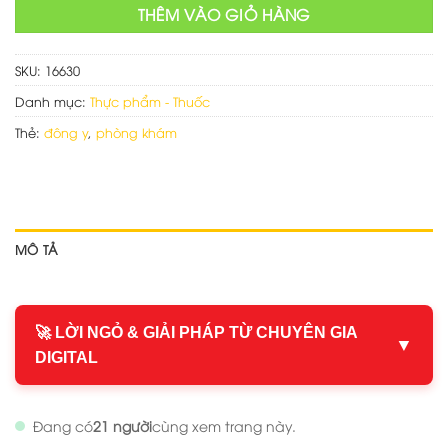
THÊM VÀO GIỎ HÀNG
SKU:
16630
Danh mục:
Thực phẩm - Thuốc
Thẻ:
đông y
,
phòng khám
MÔ TẢ
🚀 LỜI NGỎ & GIẢI PHÁP TỪ CHUYÊN GIA
▼
DIGITAL
Đang có
21 người
cùng xem trang này.