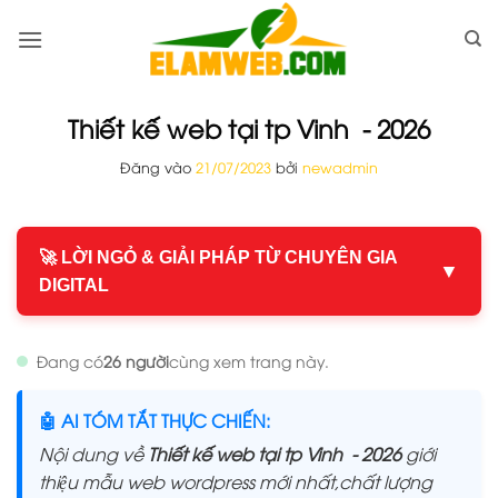
Bỏ
qua
nội
dung
Thiết kế web tại tp Vinh - 2026
Đăng vào
21/07/2023
bởi
newadmin
🚀 LỜI NGỎ & GIẢI PHÁP TỪ CHUYÊN GIA
▼
DIGITAL
Đang có
26 người
cùng xem trang này.
🤖 AI TÓM TẮT THỰC CHIẾN:
Nội dung về
Thiết kế web tại tp Vinh - 2026
giới
thiệu mẫu web wordpress mới nhất,chất lượng