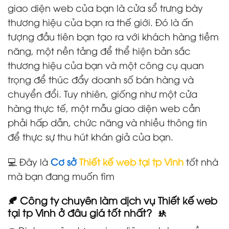
giao diện web của bạn là cửa sổ trưng bày
thương hiệu của bạn ra thế giới. Đó là ấn
tượng đầu tiên bạn tạo ra với khách hàng tiềm
năng, một nền tảng để thể hiện bản sắc
thương hiệu của bạn và một công cụ quan
trọng để thúc đẩy doanh số bán hàng và
chuyển đổi. Tuy nhiên, giống như một cửa
hàng thực tế, một mẫu giao diện web cần
phải hấp dẫn, chức năng và nhiều thông tin
để thực sự thu hút khán giả của bạn.
💻 Đây là
Cơ sở
Thiết kế web tại tp Vinh
tốt nhà
mà bạn đang muốn tìm
🍂 Công ty chuyên làm dịch vụ Thiết kế web
tại tp Vinh ở đâu giá tốt nhất? 🚸