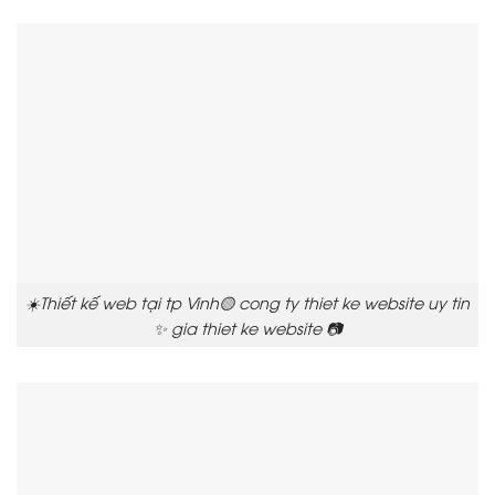
☀️Thiết kế web tại tp Vinh🟡 cong ty thiet ke website uy tin
✨ gia thiet ke website 📷