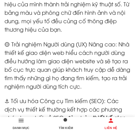
hiệu của mình thành trải nghiệm kỹ thuật số. Từ
bảng màu và phông chữ đến hình ảnh và nội
dung, mọi yếu tố đều củng cố thông điệp
thương hiệu của bạn.
🟡 Trải nghiệm Người dùng (UX) Nâng cao: Nhà
thiết kế giao diện web hiểu cách người dùng
điều hướng làm giao diện website và sẽ tạo ra
bố cục trực quan giúp khách truy cập dễ dàng
tìm thấy những gì họ đang tìm kiếm, tạo ra trải
nghiệm người dùng tích cực.
⚓ Tối ưu hóa Công cụ Tìm kiếm (SEO): Các
dịch vụ thiết kế thường kết hợp các phương
pháp hay nhất về SEO, đảm bảo
thiết kế giao
diện web
của bạn xếp hạng cao hơn trên các
DANH MỤC
TÌM KIẾM
LIÊN HỆ
trang kết quả của công cụ tìm kiếm, dẫn đến