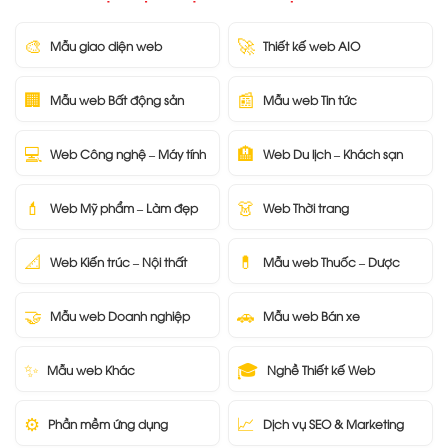
🎨
🚀
Mẫu giao diện web
Thiết kế web AIO
🏢
📰
Mẫu web Bất động sản
Mẫu web Tin tức
💻
🏨
Web Công nghệ – Máy tính
Web Du lịch – Khách sạn
💄
👗
Web Mỹ phẩm – Làm đẹp
Web Thời trang
📐
💊
Web Kiến trúc – Nội thất
Mẫu web Thuốc – Dược
🤝
🚗
Mẫu web Doanh nghiệp
Mẫu web Bán xe
✨
🎓
Mẫu web Khác
Nghề Thiết kế Web
⚙️
📈
Phần mềm ứng dụng
Dịch vụ SEO & Marketing