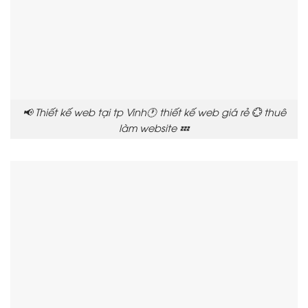
📢 Thiết kế web tại tp Vinh🕐 thiết kế web giá rẻ 💮 thuê
làm website 💤