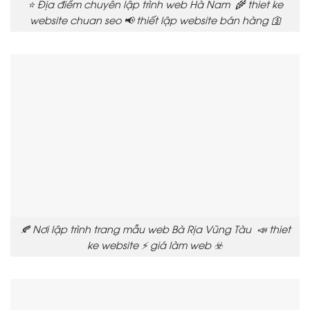
⭐ Địa điểm chuyên lập trình web Hà Nam 🌾 thiet ke
website chuan seo 📢 thiết lập website bán hàng 🛐
🍂 Nơi lập trình trang mẫu web Bà Rịa Vũng Tàu 📣 thiet
ke website ⚡ giá làm web ☣️