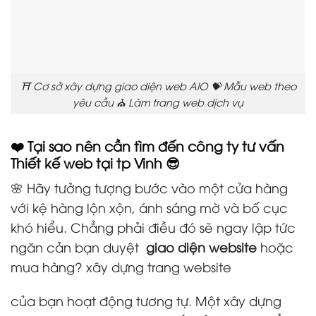
⛩️ Cơ sở xây dựng giao diện web AIO 💝 Mẫu web theo
yêu cầu ⛪ Làm trang web dịch vụ
❤️ Tại sao nên cần tìm đến công ty tư vấn
Thiết kế web tại tp Vinh 😎
🌸 Hãy tưởng tượng bước vào một cửa hàng
với kệ hàng lộn xộn, ánh sáng mờ và bố cục
khó hiểu. Chẳng phải điều đó sẽ ngay lập tức
ngăn cản bạn duyệt
giao diện website
hoặc
mua hàng? xây dựng trang website
của bạn hoạt động tương tự. Một xây dựng