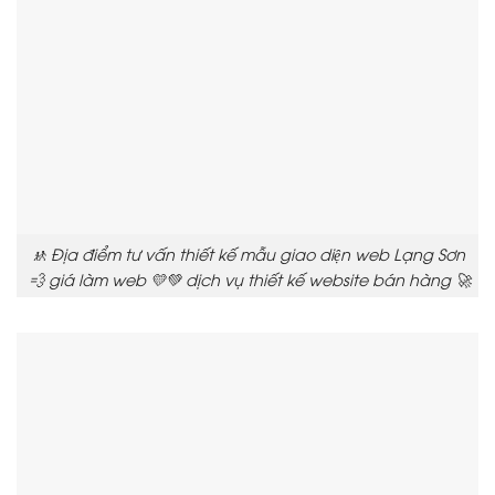
🚸 Địa điểm tư vấn thiết kế mẫu giao diện web Lạng Sơn
💨 giá làm web 💛💚 dịch vụ thiết kế website bán hàng 🚀