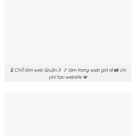
⏳ Chỗ làm web Quận 3 🚩 làm trang web giá rẻ 📸 chi
phí tạo website 💎