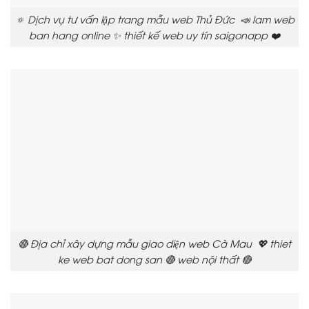
🔅 Dịch vụ tư vấn lập trang mẫu web Thủ Đức 📣 lam web
ban hang online ✨ thiết kế web uy tín saigonapp ❤️
🔴 Địa chỉ xây dựng mẫu giao diện web Cà Mau 💖 thiet
ke web bat dong san 🔴 web nội thất 🔴