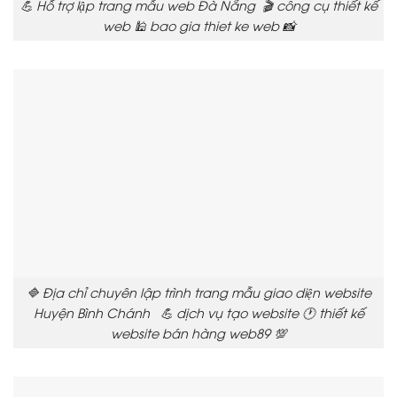
💪 Hỗ trợ lập trang mẫu web Đà Nẵng 🎬 công cụ thiết kế
web 🕌 bao gia thiet ke web 📸
🔷 Địa chỉ chuyên lập trình trang mẫu giao diện website
Huyện Bình Chánh 💪 dịch vụ tạo website 🕐 thiết kế
website bán hàng web89 💯