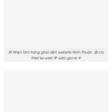
🌸 Nhận làm trang giao diện website Ninh Thuận 🟡 cty
thiet ke web 🌹 web gia re ⚜️