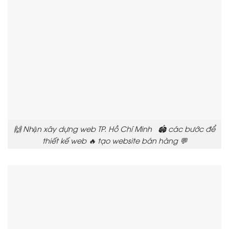
🙌 Nhận xây dựng web TP. Hồ Chí Minh 🏟️ các bước để
thiết kế web 🔥 tạo website bán hàng 💬