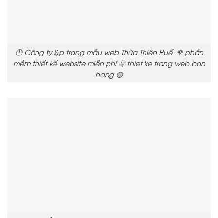
🕛 Công ty lập trang mẫu web Thừa Thiên Huế 🌹 phần
mềm thiết kế website miễn phí 🌞 thiet ke trang web ban
hang 🟡