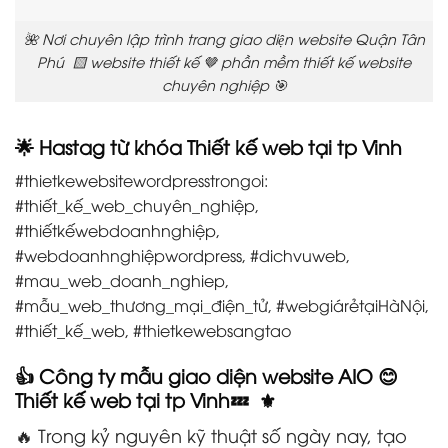
🌺 Nơi chuyên lập trình trang giao diện website Quận Tân
Phú 🟨 website thiết kế 🤎 phần mềm thiết kế website
chuyên nghiệp 🎯
🌟 Hastag từ khóa Thiết kế web tại tp Vinh
#thietkewebsitewordpresstrongoi:
#thiết_kế_web_chuyên_nghiệp,
#thiếtkếwebdoanhnghiệp,
#webdoanhnghiệpwordpress, #dichvuweb,
#mau_web_doanh_nghiep,
#mẫu_web_thương_mại_điện_tử, #webgiárẻtạiHàNội,
#thiết_kế_web, #thietkewebsangtao
👍 Công ty mẫu giao diện website AIO 😊
Thiết kế web tại tp Vinh💤 ⚜️
🔥 Trong kỷ nguyên kỹ thuật số ngày nay, tạo