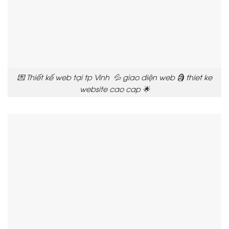
💌 Thiết kế web tại tp Vinh 💦 giao diện web 🗿 thiet ke
website cao cap 🌟