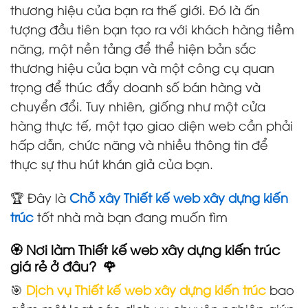
thương hiệu của bạn ra thế giới. Đó là ấn
tượng đầu tiên bạn tạo ra với khách hàng tiềm
năng, một nền tảng để thể hiện bản sắc
thương hiệu của bạn và một công cụ quan
trọng để thúc đẩy doanh số bán hàng và
chuyển đổi. Tuy nhiên, giống như một cửa
hàng thực tế, một tạo giao diện web cần phải
hấp dẫn, chức năng và nhiều thông tin để
thực sự thu hút khán giả của bạn.
🏆 Đây là
Chỗ xây Thiết kế web xây dựng kiến
trúc
tốt nhà mà bạn đang muốn tìm
🏵️ Nơi làm Thiết kế web xây dựng kiến trúc
giá rẻ ở đâu? 🌹
🎯
Dịch vụ Thiết kế web xây dựng kiến trúc
bao