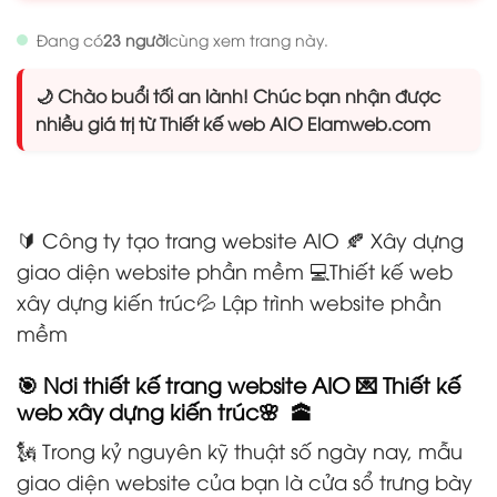
Đang có
23 người
cùng xem trang này.
🌙 Chào buổi tối an lành! Chúc bạn nhận được
nhiều giá trị từ Thiết kế web AIO Elamweb.com
🔰 Công ty tạo trang website AIO 🍂 Xây dựng
giao diện website phần mềm
💻Thiết kế web
xây dựng kiến trúc
💦 Lập trình website phần
mềm
🎯 Nơi thiết kế trang website AIO 💌 Thiết kế
web xây dựng kiến trúc🌸 🕋
🗽 Trong kỷ nguyên kỹ thuật số ngày nay, mẫu
giao diện website của bạn là cửa sổ trưng bày