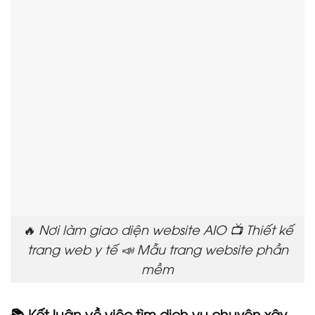
🔥 Nơi làm giao diện website AIO 📺 Thiết kế
trang web y tế 📣 Mẫu trang website phần
mềm
📚 Kết luận về việc tìm dịch vụ chuyên xây