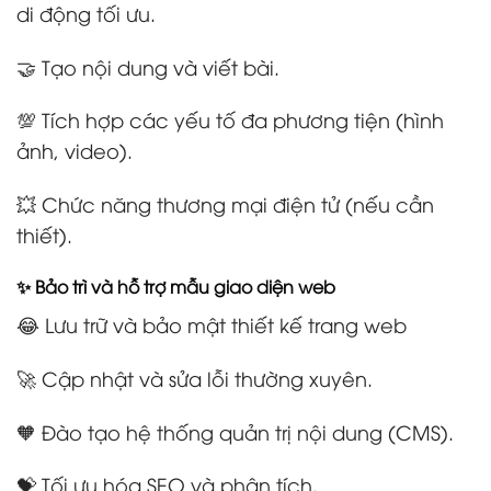
di động tối ưu.
🤝 Tạo nội dung và viết bài.
💯 Tích hợp các yếu tố đa phương tiện (hình
ảnh, video).
💥 Chức năng thương mại điện tử (nếu cần
thiết).
✨ Bảo trì và hỗ trợ mẫu giao diện web
😂 Lưu trữ và bảo mật thiết kế trang web
🚀 Cập nhật và sửa lỗi thường xuyên.
🧡 Đào tạo hệ thống quản trị nội dung (CMS).
💝 Tối ưu hóa SEO và phân tích.