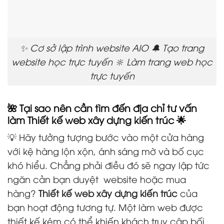
✨ Cơ sở lập trình website AIO 🔔 Tạo trang
website học trực tuyến 🔆 Làm trang web học
trực tuyến
🌺 Tại sao nên cần tìm đến địa chỉ tư vấn
làm Thiết kế web xây dựng kiến trúc 🌟
💡 Hãy tưởng tượng bước vào một cửa hàng
với kệ hàng lộn xộn, ánh sáng mờ và bố cục
khó hiểu. Chẳng phải điều đó sẽ ngay lập tức
ngăn cản bạn duyệt
website hoặc mua
hàng?
Thiết kế web xây dựng kiến trúc
của
bạn hoạt động tương tự. Một làm web được
thiết kế kém có thể khiến khách truy cập bối