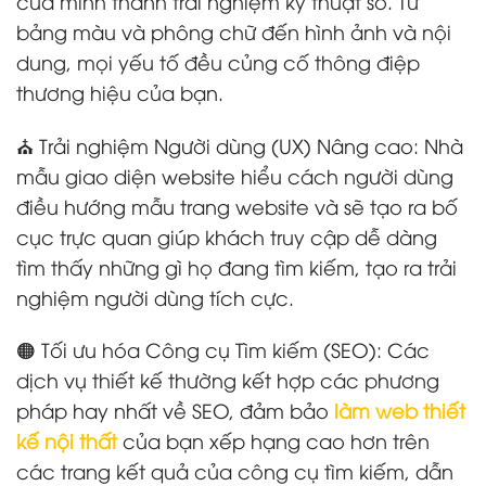
của mình thành trải nghiệm kỹ thuật số. Từ
bảng màu và phông chữ đến hình ảnh và nội
dung, mọi yếu tố đều củng cố thông điệp
thương hiệu của bạn.
⛪ Trải nghiệm Người dùng (UX) Nâng cao: Nhà
mẫu giao diện website hiểu cách người dùng
điều hướng mẫu trang website và sẽ tạo ra bố
cục trực quan giúp khách truy cập dễ dàng
tìm thấy những gì họ đang tìm kiếm, tạo ra trải
nghiệm người dùng tích cực.
🟠 Tối ưu hóa Công cụ Tìm kiếm (SEO): Các
dịch vụ thiết kế thường kết hợp các phương
pháp hay nhất về SEO, đảm bảo
làm web thiết
kế nội thất
của bạn xếp hạng cao hơn trên
các trang kết quả của công cụ tìm kiếm, dẫn