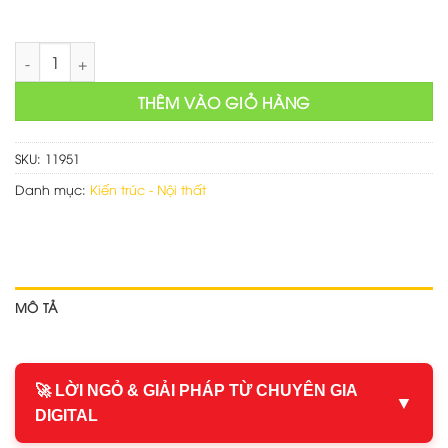
Thiết kế web xây dựng kiến trúc số lượng
THÊM VÀO GIỎ HÀNG
SKU:
11951
Danh mục:
Kiến trúc - Nội thất
MÔ TẢ
🚀 LỜI NGỎ & GIẢI PHÁP TỪ CHUYÊN GIA
▼
DIGITAL