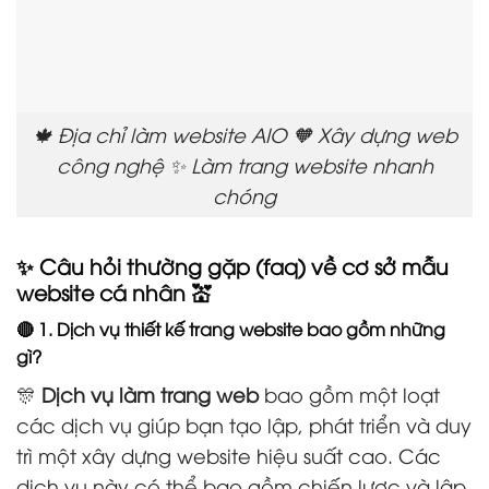
🍁 Địa chỉ làm website AIO 🧡 Xây dựng web
công nghệ ✨ Làm trang website nhanh
chóng
✨ Câu hỏi thường gặp (faq) về cơ sở mẫu
website cá nhân 💒
🔴 1. Dịch vụ thiết kế trang website bao gồm những
gì?
🎊
Dịch vụ làm trang web
bao gồm một loạt
các dịch vụ giúp bạn tạo lập, phát triển và duy
trì một xây dựng website hiệu suất cao. Các
dịch vụ này có thể bao gồm chiến lược và lập