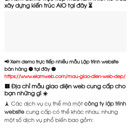
xây dựng kiến trúc AIO tại đây ⏳
📢 Xem demo trực tiếp nhiều mẫu Lập trình website
bán hàng 🟡 tại đây 🟡
https://www.elamweb.com/mau-giao-dien-web-dep/
🟥 Địa chỉ mẫu giao diện web cung cấp cho
bạn những gì ☀️
🗼 Các dịch vụ cụ thể mà một
công ty lập trình
website
cung cấp có thể khác nhau, nhưng
một số dịch vụ phổ biến bao gồm: