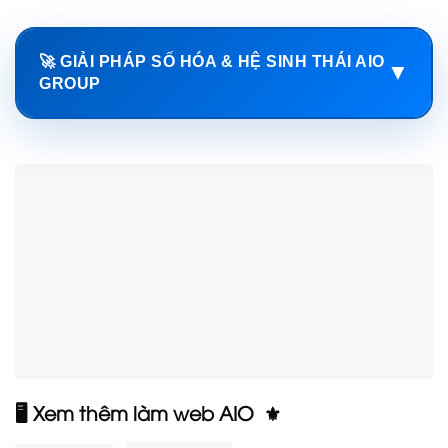
🚀 GIẢI PHÁP SỐ HÓA & HỆ SINH THÁI AIO
▼
GROUP
🖥️ Xem thêm làm web AIO ⚜️