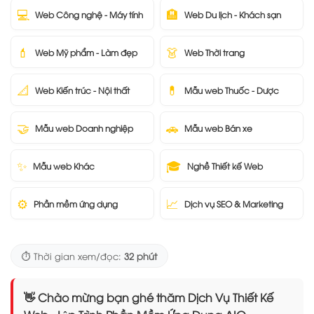
💻
🏨
Web Công nghệ - Máy tính
Web Du lịch - Khách sạn
💄
👗
Web Mỹ phẩm - Làm đẹp
Web Thời trang
📐
💊
Web Kiến trúc - Nội thất
Mẫu web Thuốc - Dược
🤝
🚗
Mẫu web Doanh nghiệp
Mẫu web Bán xe
✨
🎓
Mẫu web Khác
Nghề Thiết kế Web
⚙️
📈
Phần mềm ứng dụng
Dịch vụ SEO & Marketing
⏱️ Thời gian xem/đọc:
32 phút
👋 Chào mừng bạn ghé thăm Dịch Vụ Thiết Kế