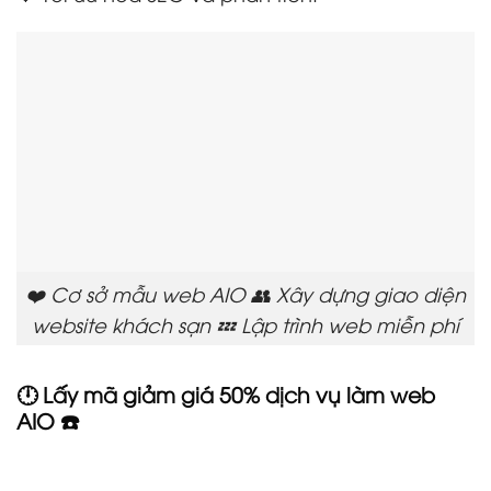
❤️ Cơ sở mẫu web AIO 👥 Xây dựng giao diện
website khách sạn 💤 Lập trình web miễn phí
🕛 Lấy mã giảm giá 50% dịch vụ làm web
AIO ☎️