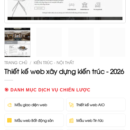
TRANG CHỦ
/
KIẾN TRÚC - NỘI THẤT
Thiết kế web xây dựng kiến trúc - 2026
🎯 DANH MỤC DỊCH VỤ CHIẾN LƯỢC
🎨
🚀
Mẫu giao diện web
Thiết kế web AIO
🏢
📰
Mẫu web Bất động sản
Mẫu web Tin tức