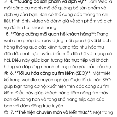
✅
4. **Quảng bá sản phẩm và dịch vụ**
: Làm Web là
một công cụ mạnh mẽ để quảng bá sản phẩm và
dịch vụ của bạn. Bạn có thể cung cấp thông tin chi
tiết, hình ảnh, video và đánh giá về sản phẩm và dịch
vụ để thu hút khách hàng.
5. **Tăng cường mối quan hệ khách hàng**
: Trang
web cho phép bạn xây dựng mối quan hệ với khách
hàng thông qua các kênh tương tác như hộp thư
điện tử, chat trực tuyến, biểu mẫu liên hệ và mạng xã
hội. Điều này giúp bạn tương tác trực tiếp với khách
hàng và đáp ứng nhanh chóng các yêu cầu của họ.
🌍
6. **Tối ưu hóa công cụ tìm kiếm (SEO)**
: Một thiêt
kế trang website chuyên nghiệp được tối ưu hóa SEO
giúp bạn tăng cơ hội xuất hiện trên các công cụ tìm
kiếm. Điều này giúp khách hàng tiềm năng tìm thấy
bạn dễ dàng hơn và tăng khả năng tiếp cận của
bạn với đám đông trực tuyến.
😍
7. **Thể hiện chuyên môn và kiến thức**
: Một trang