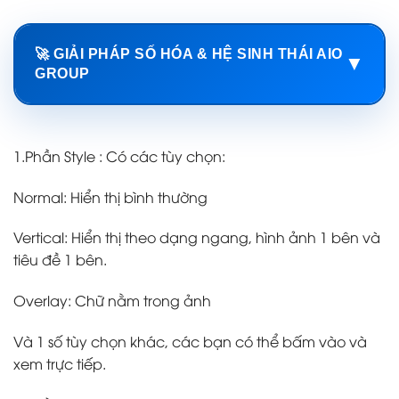
🚀 GIẢI PHÁP SỐ HÓA & HỆ SINH THÁI AIO
▼
GROUP
1.Phần Style : Có các tùy chọn:
Normal: Hiển thị bình thường
Vertical: Hiển thị theo dạng ngang, hình ảnh 1 bên và
tiêu đề 1 bên.
Overlay: Chữ nằm trong ảnh
Và 1 số tùy chọn khác, các bạn có thể bấm vào và
xem trực tiếp.