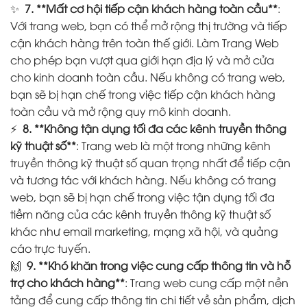
✨
7. **Mất cơ hội tiếp cận khách hàng toàn cầu**
:
Với trang web, bạn có thể mở rộng thị trường và tiếp
cận khách hàng trên toàn thế giới. Làm Trang Web
cho phép bạn vượt qua giới hạn địa lý và mở cửa
cho kinh doanh toàn cầu. Nếu không có trang web,
bạn sẽ bị hạn chế trong việc tiếp cận khách hàng
toàn cầu và mở rộng quy mô kinh doanh.
⚡
8. **Không tận dụng tối đa các kênh truyền thông
kỹ thuật số**
: Trang web là một trong những kênh
truyền thông kỹ thuật số quan trọng nhất để tiếp cận
và tương tác với khách hàng. Nếu không có trang
web, bạn sẽ bị hạn chế trong việc tận dụng tối đa
tiềm năng của các kênh truyền thông kỹ thuật số
khác như email marketing, mạng xã hội, và quảng
cáo trực tuyến.
🙌
9. **Khó khăn trong việc cung cấp thông tin và hỗ
trợ cho khách hàng**
: Trang web cung cấp một nền
tảng để cung cấp thông tin chi tiết về sản phẩm, dịch