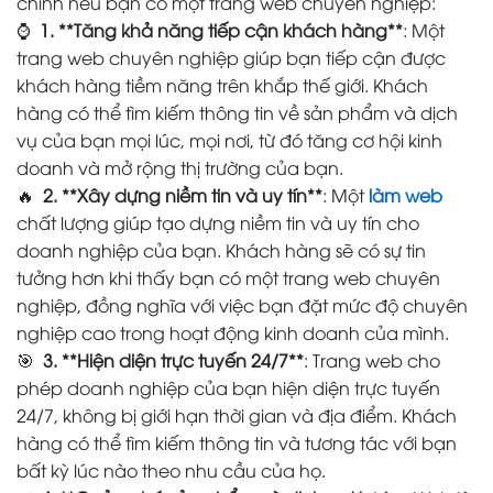
chính nếu bạn có một trang web chuyên nghiệp:
⌚️
1. **Tăng khả năng tiếp cận khách hàng**
: Một
trang web chuyên nghiệp giúp bạn tiếp cận được
khách hàng tiềm năng trên khắp thế giới. Khách
hàng có thể tìm kiếm thông tin về sản phẩm và dịch
vụ của bạn mọi lúc, mọi nơi, từ đó tăng cơ hội kinh
doanh và mở rộng thị trường của bạn.
🔥
2. **Xây dựng niềm tin và uy tín**
: Một
làm web
chất lượng giúp tạo dựng niềm tin và uy tín cho
doanh nghiệp của bạn. Khách hàng sẽ có sự tin
tưởng hơn khi thấy bạn có một trang web chuyên
nghiệp, đồng nghĩa với việc bạn đặt mức độ chuyên
nghiệp cao trong hoạt động kinh doanh của mình.
🎯
3. **Hiện diện trực tuyến 24/7**
: Trang web cho
phép doanh nghiệp của bạn hiện diện trực tuyến
24/7, không bị giới hạn thời gian và địa điểm. Khách
hàng có thể tìm kiếm thông tin và tương tác với bạn
bất kỳ lúc nào theo nhu cầu của họ.