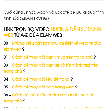
Cuối cùng , nhấp Apply và Update để lưu lại quá trình
trình sửa (QUAN TRỌNG)
LINK TRỌN BỘ VIDEO
HƯỚNG DẪN SỬ DỤNG
WEB
TỪ A-Z CỦA ELAMWEB
00 –
Những điều cần làm sau khi thiết kế website của
elamweb
?
01 –
Cách để thay đổi danh mục trên trang chủ
?
03 –
Cách để thay đổi banner và hình ảnh,text trên
trang chủ
?
04 –
Cách để thay đổi tiêu đề trang
?
05 –
Cách để thay đổi logo trang web
?
06 –
Cách để thêm sản phẩm của danh mục lên
trang chủ
?