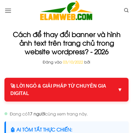
Bỏ
qua
nội
dung
Cách để thay đổi banner và hình
ảnh text trên trang chủ trong
website wordpress? - 2026
Đăng vào
03/10/2022
bởi
🚀 LỜI NGỎ & GIẢI PHÁP TỪ CHUYÊN GIA
▼
DIGITAL
Đang có
17 người
cùng xem trang này.
🤖 AI TÓM TẮT THỰC CHIẾN: