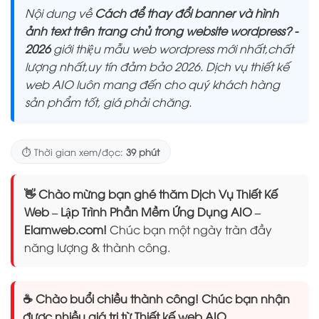
Nội dung về
Cách để thay đổi banner và hình
ảnh text trên trang chủ trong website wordpress? -
2026
giới thiệu mẫu web wordpress mới nhất,chất
lượng nhất,uy tín đảm bảo 2026. Dịch vụ thiết kế
web AIO luôn mang đến cho quý khách hàng
sản phẩm tốt, giá phải chăng.
⏱️ Thời gian xem/đọc:
39 phút
👋 Chào mừng bạn ghé thăm Dịch Vụ Thiết Kế
Web – Lập Trình Phần Mềm Ứng Dụng AIO –
Elamweb.com!
Chúc bạn một ngày tràn đầy
năng lượng & thành công.
☕ Chào buổi chiều thành công! Chúc bạn nhận
được nhiều giá trị từ Thiết kế web AIO