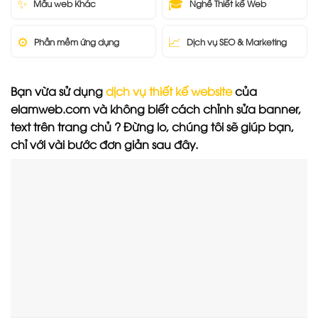
✨
🎓
Mẫu web Khác
Nghề Thiết kế Web
⚙️
📈
Phần mềm ứng dụng
Dịch vụ SEO & Marketing
Bạn vừa sử dụng
dịch vụ thiết kế website
của
elamweb.com và không biết cách chỉnh sửa banner,
text trên trang chủ ? Đừng lo, chúng tôi sẽ giúp bạn,
chỉ với vài bước đơn giản sau đây.