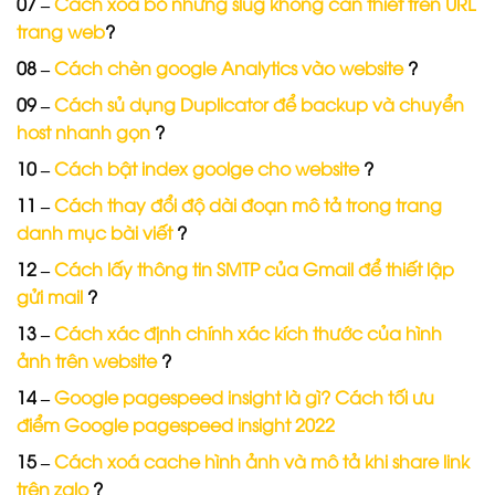
07 –
Cách xoá bỏ những slug không cần thiết trên URL
trang web
?
08 –
Cách chèn google Analytics vào website
?
09 –
Cách sủ dụng Duplicator để backup và chuyển
host nhanh gọn
?
10 –
Cách bật index goolge cho website
?
11 –
Cách thay đổi độ dài đoạn mô tả trong trang
danh mục bài viết
?
12 –
Cách lấy thông tin SMTP của Gmail để thiết lập
gửi mail
?
13 –
Cách xác định chính xác kích thước của hình
ảnh trên website
?
14 –
Google pagespeed insight là gì? Cách tối ưu
điểm Google pagespeed insight 2022
15 –
Cách xoá cache hình ảnh và mô tả khi share link
trên zalo
?