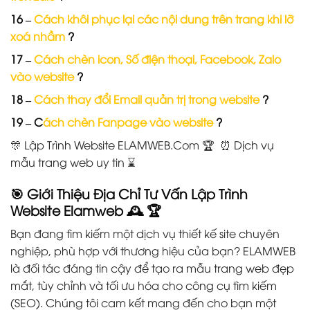
16 –
Cách khôi phục lại các nội dung trên trang khi lỡ
xoá nhầm
?
17 –
Cách chèn icon, Số điện thoại, Facebook, Zalo
vào website
?
18 –
Cách thay đổi Email quản trị trong website
?
19 – C
ách chèn Fanpage vào website
?
🎊 Lập Trình Website ELAMWEB.Com 🏆 ⏰ Dịch vụ
mẫu trang web uy tin ⌛️
🎯
Giới Thiệu Địa Chỉ Tư Vấn Lập Trình
Website Elamweb
🕰️
🏆
Bạn đang tìm kiếm một dịch vụ thiết kế site chuyên
nghiệp, phù hợp với thương hiệu của bạn? ELAMWEB
là đối tác đáng tin cậy để tạo ra mẫu trang web đẹp
mắt, tùy chỉnh và tối ưu hóa cho công cụ tìm kiếm
(SEO). Chúng tôi cam kết mang đến cho bạn một