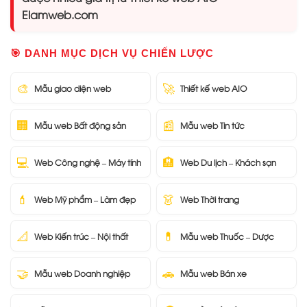
Elamweb.com
🎯 DANH MỤC DỊCH VỤ CHIẾN LƯỢC
🎨
🚀
Mẫu giao diện web
Thiết kế web AIO
🏢
📰
Mẫu web Bất động sản
Mẫu web Tin tức
💻
🏨
Web Công nghệ – Máy tính
Web Du lịch – Khách sạn
💄
👗
Web Mỹ phẩm – Làm đẹp
Web Thời trang
📐
💊
Web Kiến trúc – Nội thất
Mẫu web Thuốc – Dược
🤝
🚗
Mẫu web Doanh nghiệp
Mẫu web Bán xe