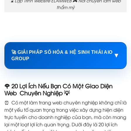
⌛️ Lập Trình Website ELAMWEB 🎮 Nơi chuyên làm web
thẩm mỹ
🚀 GIẢI PHÁP SỐ HÓA & HỆ SINH THÁI AIO
▼
GROUP
🌹 20 Lợi Ích Nếu Bạn Có Một Giao Diện
Web Chuyên Nghiệp
💡
⏰ Có một làm trang web chuyên nghiệp không chỉ là
một yếu tố quan trọng trong việc xây dựng hiện diện
trực tuyến cho doanh nghiệp của bạn, mà còn mang
lại một loạt lợi ích quan trọng. Dưới đây là 20 lợi ích