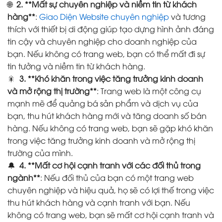
🌐
2. **Mất sự chuyên nghiệp và niềm tin từ khách
hàng**
:
Giao Diện Website chuyên nghiệp
và tương
thích với thiết bị di động giúp tạo dựng hình ảnh đáng
tin cậy và chuyên nghiệp cho doanh nghiệp của
bạn. Nếu không có trang web, bạn có thể mất đi sự
tin tưởng và niềm tin từ khách hàng.
🎇
3. **Khó khăn trong việc tăng trưởng kinh doanh
và mở rộng thị trường**
: Trang web là một công cụ
mạnh mẽ để quảng bá sản phẩm và dịch vụ của
bạn, thu hút khách hàng mới và tăng doanh số bán
hàng. Nếu không có trang web, bạn sẽ gặp khó khăn
trong việc tăng trưởng kinh doanh và mở rộng thị
trường của mình.
🔔
4. **Mất cơ hội cạnh tranh với các đối thủ trong
ngành**
: Nếu đối thủ của bạn có một trang web
chuyên nghiệp và hiệu quả, họ sẽ có lợi thế trong việc
thu hút khách hàng và cạnh tranh với bạn. Nếu
không có trang web, bạn sẽ mất cơ hội cạnh tranh và