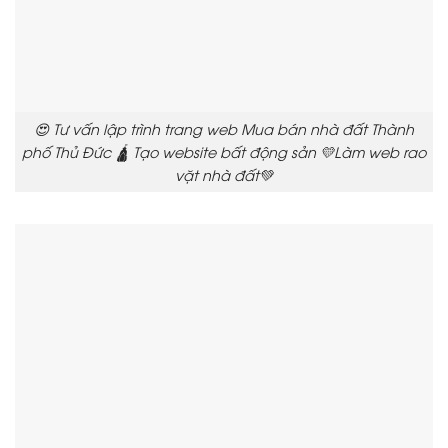
😍 Tư vấn lập trình trang web Mua bán nhà đất Thành
phố Thủ Đức 🛕 Tạo website bất động sản 💛Làm web rao
vặt nhà đất💚