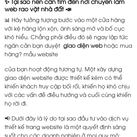
✨ Tại sao nên cần tìm đến nơi chuyên làm
web rao vặt nhà đất 📣
📊 Hãy tưởng tượng bước vào một cửa hàng
với kệ hàng lộn xộn, ánh sáng mờ và bố cục
khó hiểu. Chẳng phải điều đó sẽ ngay lập tức
ngăn cản bạn duyệt
giao diện web
hoặc mua
hàng? mẫu website
của bạn hoạt động tương tự. Một xây dựng
giao diện website được thiết kế kém có thể
khiến khách truy cập bối rối, khiến họ khó chịu
với các vấn đề điều hướng và cuối cùng khiến
họ rời đi.
📢 Dưới đây là lý do tại sao đầu tư vào dịch vụ
thiết kế trang website là một quyết định sáng
suốt cho các doanh nghiệp ở mọi quy mô: