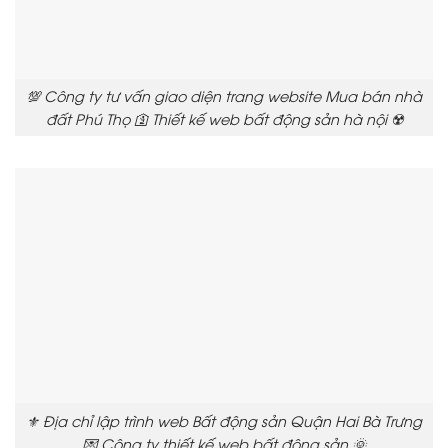
💯 Công ty tư vấn giao diện trang website Mua bán nhà
đất Phú Thọ 🛐 Thiết kế web bất động sản hà nội ☢️
⚜️ Địa chỉ lập trình web Bất động sản Quận Hai Bà Trưng
💌 Công ty thiết kế web bất động sản 🌞