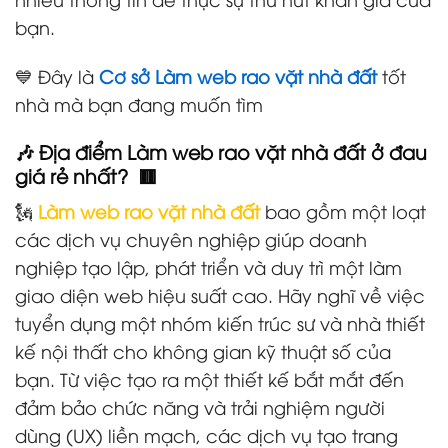
bạn.
💙 Đây là
Cơ sở Làm web rao vặt nhà đất
tốt
nhà mà bạn đang muốn tìm
🎶 Địa điểm Làm web rao vặt nhà đất ở đau
giá rẻ nhất? 🟥
🗽
Làm web rao vặt nhà đất
bao gồm một loạt
các dịch vụ chuyên nghiệp giúp doanh
nghiệp tạo lập, phát triển và duy trì một làm
giao diện web hiệu suất cao. Hãy nghĩ về việc
tuyển dụng một nhóm kiến trúc sư và nhà thiết
kế nội thất cho không gian kỹ thuật số của
bạn. Từ việc tạo ra một thiết kế bắt mắt đến
đảm bảo chức năng và trải nghiệm người
dùng (UX) liền mạch, các dịch vụ tạo trang