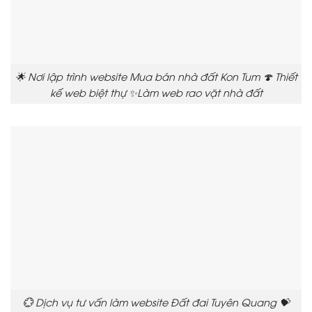
🌟 Nơi lập trình website Mua bán nhà đất Kon Tum 🍄 Thiết
kế web biệt thự ✨Làm web rao vặt nhà đất
💮 Dịch vụ tư vấn làm website Đất đai Tuyên Quang 💝