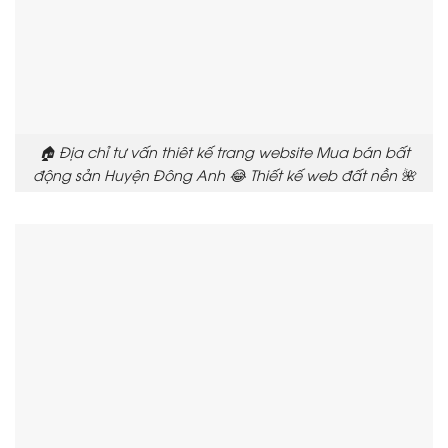
🏠 Địa chỉ tư vấn thiêt kế trang website Mua bán bất
động sản Huyện Đông Anh 😂 Thiết kế web đất nền 🌺