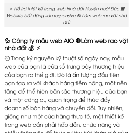
🔅 Hỗ trợ thiết kế trang web Nhà đất Huyện Hoài Đức 🟧
Website bất động sản responsive 🕌 Làm web rao vặt nhà
đất
💦 Công ty mẫu web AIO 🛑Làm web rao vặt
nhà đất 💰 ⚡
⏲️ Trong kỷ nguyên kỹ thuật số ngày nay, mẫu
web của bạn là cửa sổ trưng bày thương hiệu
của bạn ra thế giới. Đó là ấn tượng đầu tiên
bạn tạo ra với khách hàng tiềm năng, một nền
tảng để thể hiện bản sắc thương hiệu của bạn
và một công cụ quan trọng để thúc đẩy
doanh số bán hàng và chuyển đổi. Tuy nhiên,
giống như một cửa hàng thực tế, một thiết kế
trang web cần phải hấp dẫn, chức năng và
nhiều thông tin để thực sự thu hút khán giả của