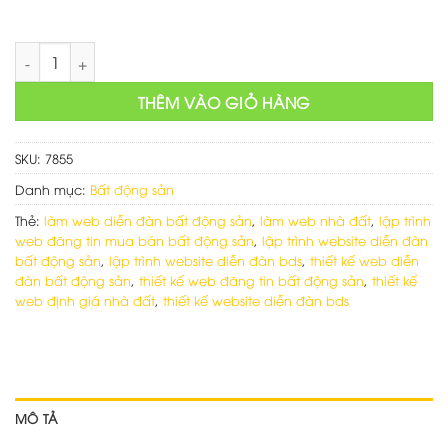
Làm web rao vặt nhà đất số lượng
THÊM VÀO GIỎ HÀNG
SKU:
7855
Danh mục:
Bất động sản
Thẻ:
làm web diễn đàn bất động sản
,
làm web nhà đất
,
lập trình
web đăng tin mua bán bất động sản
,
lập trình website diễn đàn
bất động sản
,
lập trình website diễn đàn bds
,
thiết kế web diễn
đàn bất động sản
,
thiết kế web đăng tin bất động sản
,
thiết kế
web định giá nhà đất
,
thiết kế website diễn đàn bds
MÔ TẢ