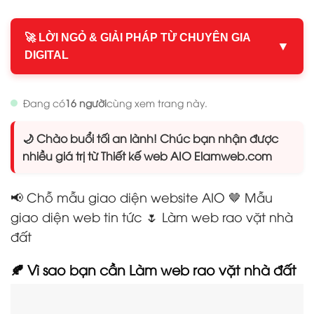
🚀 LỜI NGỎ & GIẢI PHÁP TỪ CHUYÊN GIA
▼
DIGITAL
Đang có
16 người
cùng xem trang này.
🌙 Chào buổi tối an lành! Chúc bạn nhận được
nhiều giá trị từ Thiết kế web AIO Elamweb.com
📢 Chỗ mẫu giao diện website AIO 🤎 Mẫu
giao diện web tin tức 🌷 Làm web rao vặt nhà
đất
🍂 Vì sao bạn cần Làm web rao vặt nhà đất