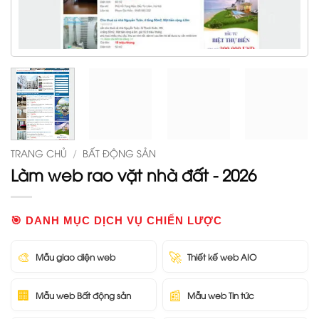
TRANG CHỦ
/
BẤT ĐỘNG SẢN
Làm web rao vặt nhà đất - 2026
🎯 DANH MỤC DỊCH VỤ CHIẾN LƯỢC
🎨
🚀
Mẫu giao diện web
Thiết kế web AIO
🏢
📰
Mẫu web Bất động sản
Mẫu web Tin tức