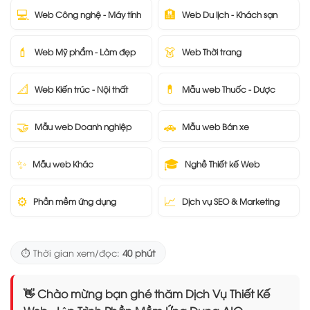
💻
🏨
Web Công nghệ - Máy tính
Web Du lịch - Khách sạn
💄
👗
Web Mỹ phẩm - Làm đẹp
Web Thời trang
📐
💊
Web Kiến trúc - Nội thất
Mẫu web Thuốc - Dược
🤝
🚗
Mẫu web Doanh nghiệp
Mẫu web Bán xe
✨
🎓
Mẫu web Khác
Nghề Thiết kế Web
⚙️
📈
Phần mềm ứng dụng
Dịch vụ SEO & Marketing
⏱️ Thời gian xem/đọc:
40 phút
👋 Chào mừng bạn ghé thăm Dịch Vụ Thiết Kế