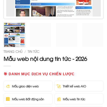
TRANG CHỦ
/
TIN TỨC
Mẫu web nội dung tin tức - 2026
🎯 DANH MỤC DỊCH VỤ CHIẾN LƯỢC
🎨
🚀
Mẫu giao diện web
Thiết kế web AIO
🏢
📰
Mẫu web Bất động sản
Mẫu web Tin tức