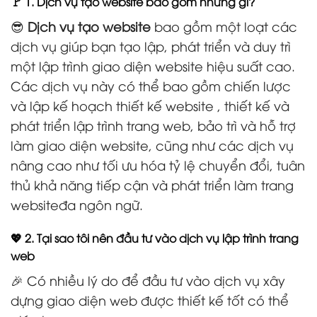
🚩 1. Dịch vụ tạo website bao gồm những gì?
😎
Dịch vụ tạo website
bao gồm một loạt các
dịch vụ giúp bạn tạo lập, phát triển và duy trì
một lập trình giao diện website hiệu suất cao.
Các dịch vụ này có thể bao gồm chiến lược
và lập kế hoạch thiết kế website , thiết kế và
phát triển lập trình trang web, bảo trì và hỗ trợ
làm giao diện website, cũng như các dịch vụ
nâng cao như tối ưu hóa tỷ lệ chuyển đổi, tuân
thủ khả năng tiếp cận và phát triển làm trang
websiteđa ngôn ngữ.
💖 2. Tại sao tôi nên đầu tư vào dịch vụ lập trình trang
web
🎉 Có nhiều lý do để đầu tư vào dịch vụ xây
dựng giao diện web được thiết kế tốt có thể