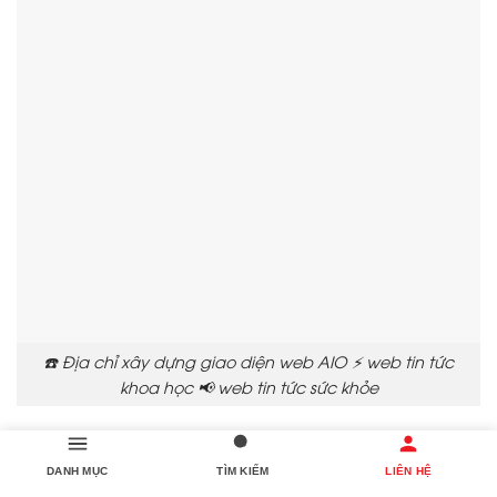
☎️ Địa chỉ xây dựng giao diện web AIO ⚡ web tin tức
khoa học 📢 web tin tức sức khỏe
📱 3. Làm thế nào để chọn nhà cung cấp tạo giao
DANH MỤC
TÌM KIẾM
LIÊN HỆ
diện web phù hợp?