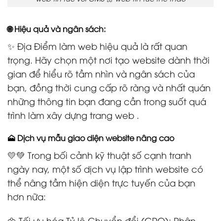
🌐 Hiệu quả và ngân sách:
✨ Địa Điểm làm web hiệu quả là rất quan
trọng. Hãy chọn một nơi tạo website dành thời
gian để hiểu rõ tầm nhìn và ngân sách của
bạn, đồng thời cung cấp rõ ràng và nhất quán
những thông tin bạn đang cần trong suốt quá
trình làm xây dựng trang web .
🗻 Dịch vụ mẫu giao diện website nâng cao
💛💚 Trong bối cảnh kỹ thuật số cạnh tranh
ngày nay, một số dịch vụ lập trình website có
thể nâng tầm hiện diện trực tuyến của bạn
hơn nữa:
🌼 Tối ưu hóa Tỷ lệ Chuyển đổi (CRO): Phân