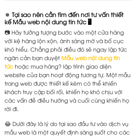
🔅 Tại sao nên cần tìm đến nơi tư vấn thiết
kế Mẫu web nội dung tin tức 🖥️
📷 Hãy tưởng tượng bước vào một cửa hàng
với kệ hàng lộn xộn, ánh sáng mờ và bố cục
khó hiểu. Chẳng phải điều đó sẽ ngay lập tức
ngăn cản bạn duyệt
Mẫu web nội dung tin
tức
hoặc mua hàng? lập trình giao diện
website
của bạn hoạt động tương tự. Một mẫu
trang web được thiết kế kém có thể khiến
khách truy cập bối rối, khiến họ khó chịu với
các vấn đề điều hướng và cuối cùng khiến họ
rời đi.
😂 Dưới đây là lý do tại sao đầu tư vào dịch vụ
mẫu web là một quyết định sáng suốt cho các