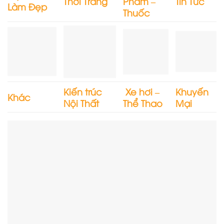
Thời Trang
Phẩm –
Tin Tức
Làm Đẹp
Thuốc
Kiến trúc
Xe hơi –
Khuyến
Khác
Nội Thất
Thể Thao
Mại