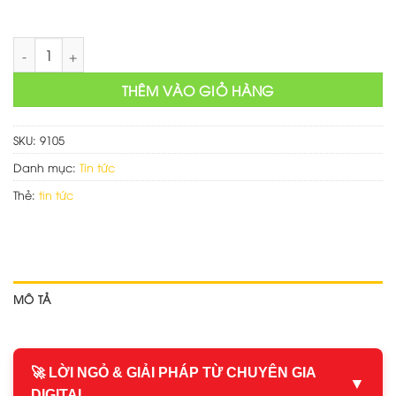
Mẫu web nội dung tin tức số lượng
THÊM VÀO GIỎ HÀNG
SKU:
9105
Danh mục:
Tin tức
Thẻ:
tin tức
MÔ TẢ
🚀 LỜI NGỎ & GIẢI PHÁP TỪ CHUYÊN GIA
▼
DIGITAL