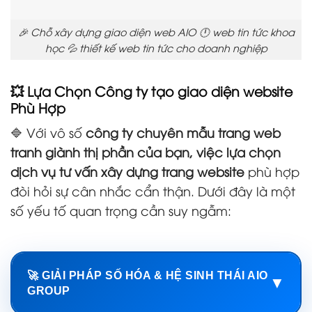
🎉 Chỗ xây dựng giao diện web AIO 🕛 web tin tức khoa
học 💦 thiết kế web tin tức cho doanh nghiệp
💥 Lựa Chọn Công ty tạo giao diện website
Phù Hợp
🔷 Với vô số
công ty chuyên mẫu trang web
tranh giành thị phần của bạn, việc lựa chọn
dịch vụ tư vấn xây dựng trang website
phù hợp
đòi hỏi sự cân nhắc cẩn thận. Dưới đây là một
số yếu tố quan trọng cần suy ngẫm:
🚀 GIẢI PHÁP SỐ HÓA & HỆ SINH THÁI AIO
▼
GROUP