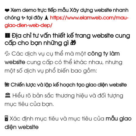
❤️ Xem demo trực tiếp mẫu Xây dựng website nhanh
chóng ✨ tại đây 🗼
https://www.elamweb.com/mau-
giao-dien-web-dep/
🟥 Địa chỉ tư vấn thiết kế trang website cung
cấp cho bạn những gì 🎁
💦 Các dịch vụ cụ thể mà một
công ty làm
website
cung cấp có thể khác nhau, nhưng
một số dịch vụ phổ biến bao gồm:
🌺 Chiến lược và lập kế hoạch tạo giao diện website
🏛️ Hiểu rõ bản sắc thương hiệu và đối tượng
mục tiêu của bạn.
🖥️ Xác định mục tiêu và mục tiêu của
mẫu giao
diện website