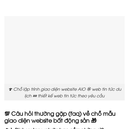
🍄 Chỗ lập trình giao diện website AIO 🏵️ web tin tức du
lịch 💤 thiết kế web tin tức theo yêu cầu
💯 Câu hỏi thường gặp (faq) về chỗ mẫu
giao diện website bất động sản 🎁