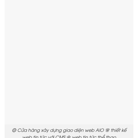
🟡 Cửa hàng xây dựng giao diện web AIO 🌸 thiết kế
web tin tức với CMS 🌼 web tin tức thể thao