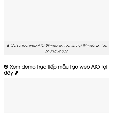
🔥 Cơ sở tạo web AIO 🤩 web tin tức xã hội 💸 web tin tức
chứng khoán
🌸 Xem demo trực tiếp mẫu tạo web AIO tại
đây 🎵