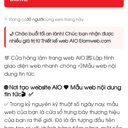
Đang có
30 người
cùng xem trang này.
🌙 Chào buổi tối an lành! Chúc bạn nhận được
nhiều giá trị từ Thiết kế web AIO Elamweb.com
💯 Cửa hàng làm trang web AIO 💌 Lập trình
giao diện web nhanh chóng 💨Mẫu web nội
dung tin tức
🌐 Nơi tạo website AIO 🧡 Mẫu web nội dung
tin tức🎬 ✅
✅ Trong kỷ nguyên kỹ thuật số ngày nay, mẫu
web của bạn là cửa sổ trưng bày thương hiệu
của bạn ra thế giới. Đó là ấn tượng đầu tiên
bạn tạo ra với khách hàng tiềm năng, một nền