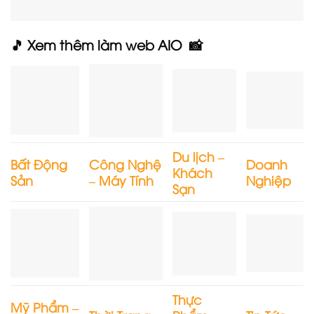
🎵 Xem thêm làm web AIO 📸
Du lịch –
Bất Động
Công Nghệ
Doanh
Khách
Sản
– Máy Tính
Nghiệp
Sạn
Thực
Mỹ Phẩm –