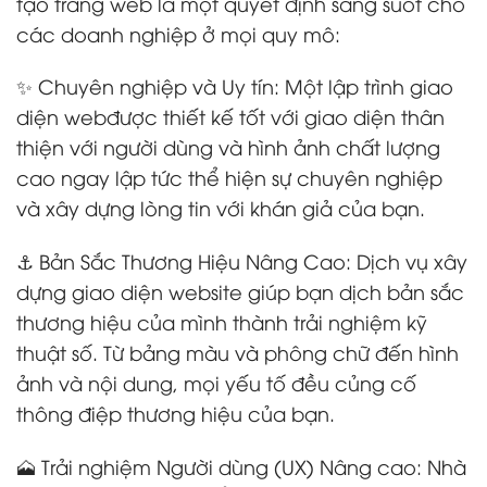
tạo trang web là một quyết định sáng suốt cho
các doanh nghiệp ở mọi quy mô:
✨ Chuyên nghiệp và Uy tín: Một lập trình giao
diện webđược thiết kế tốt với giao diện thân
thiện với người dùng và hình ảnh chất lượng
cao ngay lập tức thể hiện sự chuyên nghiệp
và xây dựng lòng tin với khán giả của bạn.
⚓ Bản Sắc Thương Hiệu Nâng Cao: Dịch vụ xây
dựng giao diện website giúp bạn dịch bản sắc
thương hiệu của mình thành trải nghiệm kỹ
thuật số. Từ bảng màu và phông chữ đến hình
ảnh và nội dung, mọi yếu tố đều củng cố
thông điệp thương hiệu của bạn.
🗻 Trải nghiệm Người dùng (UX) Nâng cao: Nhà