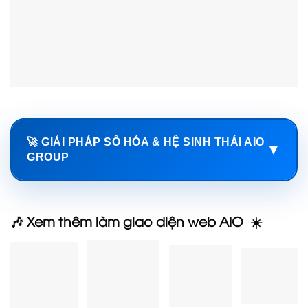
🚀 GIẢI PHÁP SỐ HÓA & HỆ SINH THÁI AIO
▼
GROUP
🎶 Xem thêm làm giao diện web AIO ☀️