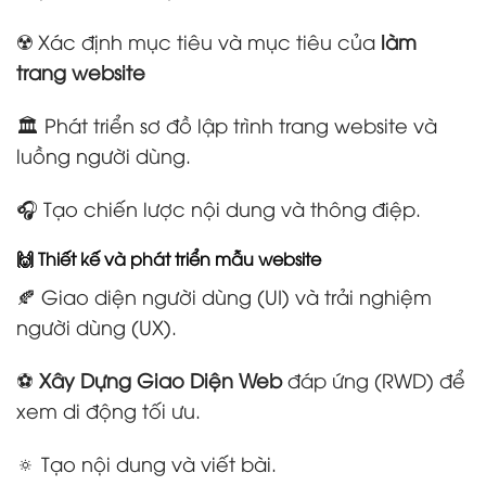
☢️ Xác định mục tiêu và mục tiêu của
làm
trang website
🏛️ Phát triển sơ đồ lập trình trang website và
luồng người dùng.
🎧 Tạo chiến lược nội dung và thông điệp.
🙌 Thiết kế và phát triển mẫu website
🍂 Giao diện người dùng (UI) và trải nghiệm
người dùng (UX).
⚽
Xây Dựng Giao Diện Web
đáp ứng (RWD) để
xem di động tối ưu.
🔅 Tạo nội dung và viết bài.