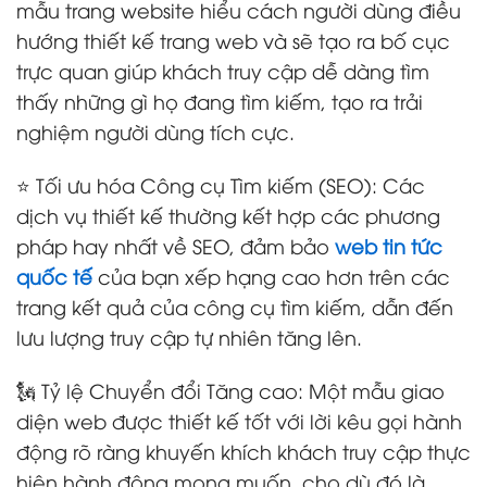
mẫu trang website hiểu cách người dùng điều
hướng thiết kế trang web và sẽ tạo ra bố cục
trực quan giúp khách truy cập dễ dàng tìm
thấy những gì họ đang tìm kiếm, tạo ra trải
nghiệm người dùng tích cực.
⭐ Tối ưu hóa Công cụ Tìm kiếm (SEO): Các
dịch vụ thiết kế thường kết hợp các phương
pháp hay nhất về SEO, đảm bảo
web tin tức
quốc tế
của bạn xếp hạng cao hơn trên các
trang kết quả của công cụ tìm kiếm, dẫn đến
lưu lượng truy cập tự nhiên tăng lên.
🗽 Tỷ lệ Chuyển đổi Tăng cao: Một mẫu giao
diện web được thiết kế tốt với lời kêu gọi hành
động rõ ràng khuyến khích khách truy cập thực
hiện hành động mong muốn, cho dù đó là