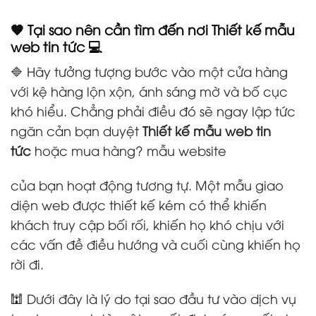
🧡 Tại sao nên cần tìm đến nơi
Thiết kế mẫu
web tin tức
💻
🔷 Hãy tưởng tượng bước vào một cửa hàng
với kệ hàng lộn xộn, ánh sáng mờ và bố cục
khó hiểu. Chẳng phải điều đó sẽ ngay lập tức
ngăn cản bạn duyệt
Thiết kế mẫu web tin
tức
hoặc mua hàng? mẫu website
của bạn hoạt động tương tự. Một mẫu giao
diện web được thiết kế kém có thể khiến
khách truy cập bối rối, khiến họ khó chịu với
các vấn đề điều hướng và cuối cùng khiến họ
rời đi.
🕍 Dưới đây là lý do tại sao đầu tư vào dịch vụ