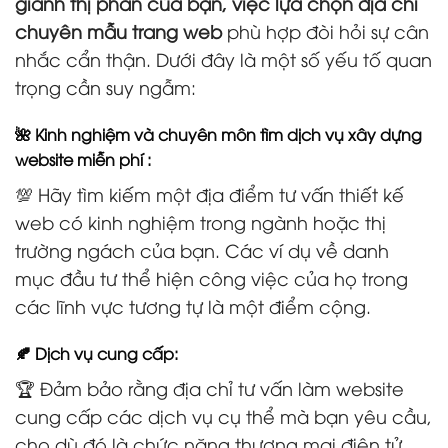
giành thị phần của bạn, việc lựa chọn địa chỉ
chuyên mẫu trang web
phù hợp đòi hỏi sự cân
nhắc cẩn thận. Dưới đây là một số yếu tố quan
trọng cần suy ngẫm:
🌺 Kinh nghiệm và chuyên môn tìm dịch vụ xây dựng
website miễn phí :
💯 Hãy tìm kiếm một địa điểm tư vấn thiết kế
web có kinh nghiệm trong ngành hoặc thị
trường ngách của bạn. Các ví dụ về danh
mục đầu tư thể hiện công việc của họ trong
các lĩnh vực tương tự là một điểm cộng.
🍂 Dịch vụ cung cấp:
🏆 Đảm bảo rằng địa chỉ tư vấn làm website
cung cấp các dịch vụ cụ thể mà bạn yêu cầu,
cho dù đó là chức năng thương mại điện tử,