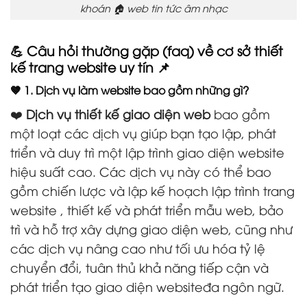
khoán 🏠 web tin tức âm nhạc
💪 Câu hỏi thường gặp (faq) về cơ sở thiết
kế trang website uy tín 📌
🤎 1. Dịch vụ làm website bao gồm những gì?
❤️
Dịch vụ thiết kế giao diện web
bao gồm
một loạt các dịch vụ giúp bạn tạo lập, phát
triển và duy trì một lập trình giao diện website
hiệu suất cao. Các dịch vụ này có thể bao
gồm chiến lược và lập kế hoạch lập trình trang
website , thiết kế và phát triển mẫu web, bảo
trì và hỗ trợ xây dựng giao diện web, cũng như
các dịch vụ nâng cao như tối ưu hóa tỷ lệ
chuyển đổi, tuân thủ khả năng tiếp cận và
phát triển tạo giao diện websiteđa ngôn ngữ.