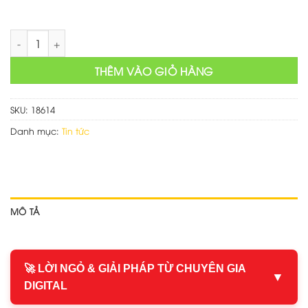
Thiết kế mẫu web tin tức số lượng
THÊM VÀO GIỎ HÀNG
SKU:
18614
Danh mục:
Tin tức
MÔ TẢ
🚀 LỜI NGỎ & GIẢI PHÁP TỪ CHUYÊN GIA
▼
DIGITAL