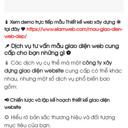
📱 Xem demo trực tiếp mẫu Thiết kế web xây dựng 🌞
tại đây 💙
https://www.elamweb.com/mau-giao-dien-
web-dep/
📌 Dịch vụ tư vấn mẫu giao diện web cung
cấp cho bạn những gì ⚽
📱 Các dịch vụ cụ thể mà một
công ty xây
dựng giao diện website
cung cấp có thể khác
nhau, nhưng một số dịch vụ phổ biến bao
gồm:
📢 Chiến lược và lập kế hoạch thiết kế giao diện
website
🌻 Hiểu rõ bản sắc thương hiệu và đối tượng
mục tiêu của bạn.