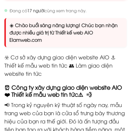
Đang có
17 người
cùng xem trang này.
☀️ Chào buổi sáng năng lượng! Chúc bạn nhận
được nhiều giá trị từ Thiết kế web AIO
Elamweb.com
☣️ Cơ sở xây dựng giao diện website AIO ⚓
Thiết kế mẫu web tin tức 👥 Làm giao diện
website tin tức
⏰ Công ty xây dựng giao diện website AIO
❤️ Thiết kế mẫu web tin tức⚠️ 💨
📢 Trong kỷ nguyên kỹ thuật số ngày nay, mẫu
trang web của bạn là cửa sổ trưng bày thương
hiệu của bạn ra thế giới. Đó là ấn tượng đầu
tiên bạn tạo ra với khách hàng tiềm năng, một