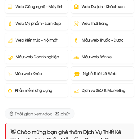
💻
🏨
Web Công nghệ - Máy tính
Web Du lịch - Khách sạn
💄
👗
Web Mỹ phẩm - Làm đẹp
Web Thời trang
📐
💊
Web Kiến trúc - Nội thất
Mẫu web Thuốc - Dược
🤝
🚗
Mẫu web Doanh nghiệp
Mẫu web Bán xe
✨
🎓
Mẫu web Khác
Nghề Thiết kế Web
⚙️
📈
Phần mềm ứng dụng
Dịch vụ SEO & Marketing
⏱️ Thời gian xem/đọc:
32 phút
👋 Chào mừng bạn ghé thăm Dịch Vụ Thiết Kế