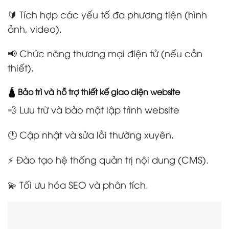
🔰 Tích hợp các yếu tố đa phương tiện (hình
ảnh, video).
📢 Chức năng thương mại điện tử (nếu cần
thiết).
🛕 Bảo trì và hỗ trợ thiết kế giao diện website
💨 Lưu trữ và bảo mật lập trình website
🕐 Cập nhật và sửa lỗi thường xuyên.
⚡ Đào tạo hệ thống quản trị nội dung (CMS).
💫 Tối ưu hóa SEO và phân tích.