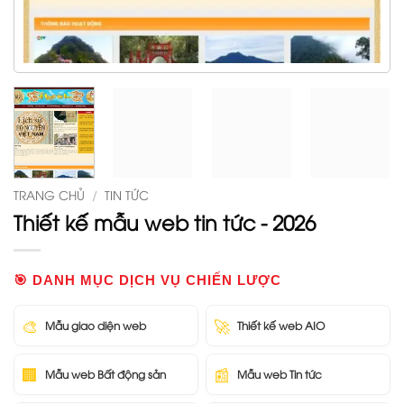
TRANG CHỦ
/
TIN TỨC
Thiết kế mẫu web tin tức - 2026
🎯 DANH MỤC DỊCH VỤ CHIẾN LƯỢC
🎨
🚀
Mẫu giao diện web
Thiết kế web AIO
🏢
📰
Mẫu web Bất động sản
Mẫu web Tin tức