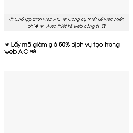
😍 Chỗ lập trình web AIO 🌹 Công cụ thiết kế web miễn
phí🔔 🍁 Auto thiết kế web công ty 🏆
⚜️ Lấy mã giảm giá 50% dịch vụ tạo trang
web AIO 📢