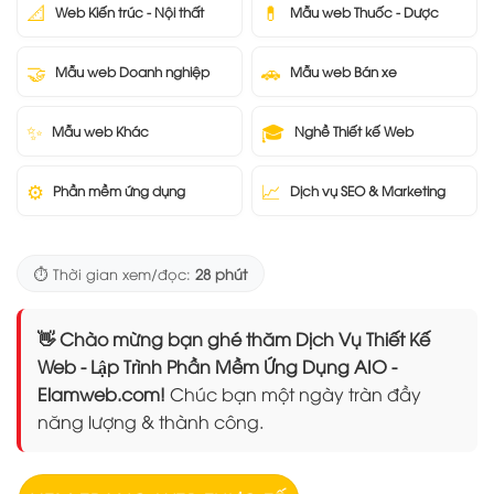
📐
💊
Web Kiến trúc - Nội thất
Mẫu web Thuốc - Dược
🤝
🚗
Mẫu web Doanh nghiệp
Mẫu web Bán xe
✨
🎓
Mẫu web Khác
Nghề Thiết kế Web
⚙️
📈
Phần mềm ứng dụng
Dịch vụ SEO & Marketing
⏱️ Thời gian xem/đọc:
28 phút
👋 Chào mừng bạn ghé thăm Dịch Vụ Thiết Kế
Web - Lập Trình Phần Mềm Ứng Dụng AIO -
Elamweb.com!
Chúc bạn một ngày tràn đầy
năng lượng & thành công.