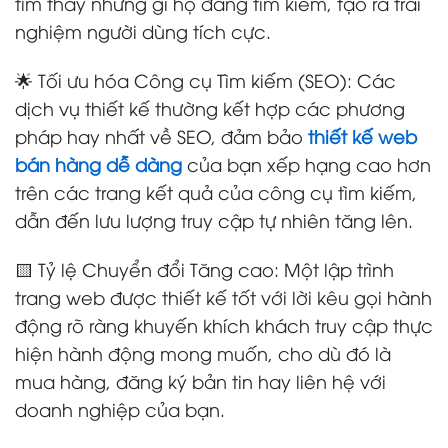
tìm thấy những gì họ đang tìm kiếm, tạo ra trải
nghiệm người dùng tích cực.
🌟 Tối ưu hóa Công cụ Tìm kiếm (SEO): Các
dịch vụ thiết kế thường kết hợp các phương
pháp hay nhất về SEO, đảm bảo
thiết kế web
bán hàng dễ dàng
của bạn xếp hạng cao hơn
trên các trang kết quả của công cụ tìm kiếm,
dẫn đến lưu lượng truy cập tự nhiên tăng lên.
🟨 Tỷ lệ Chuyển đổi Tăng cao: Một lập trình
trang web được thiết kế tốt với lời kêu gọi hành
động rõ ràng khuyến khích khách truy cập thực
hiện hành động mong muốn, cho dù đó là
mua hàng, đăng ký bản tin hay liên hệ với
doanh nghiệp của bạn.