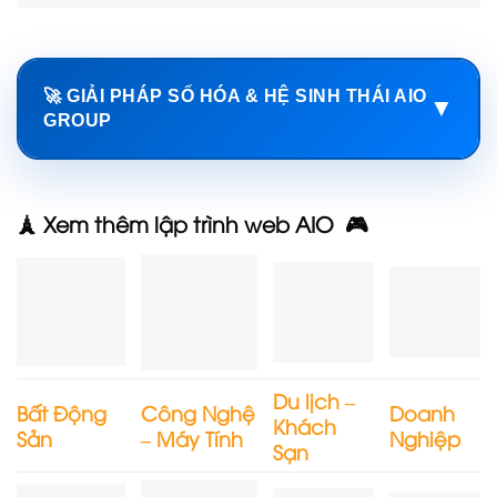
🚀 GIẢI PHÁP SỐ HÓA & HỆ SINH THÁI AIO
▼
GROUP
🗼 Xem thêm lập trình web AIO 🎮
Du lịch –
Bất Động
Công Nghệ
Doanh
Khách
Sản
– Máy Tính
Nghiệp
Sạn