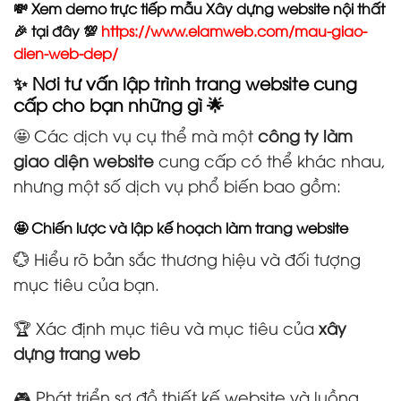
💸 Xem demo trực tiếp mẫu Xây dựng website nội thất
🎉 tại đây 💯
https://www.elamweb.com/mau-giao-
dien-web-dep/
✨ Nơi tư vấn lập trình trang website cung
cấp cho bạn những gì 🌟
🤩 Các dịch vụ cụ thể mà một
công ty làm
giao diện website
cung cấp có thể khác nhau,
nhưng một số dịch vụ phổ biến bao gồm:
🤩 Chiến lược và lập kế hoạch làm trang website
💮 Hiểu rõ bản sắc thương hiệu và đối tượng
mục tiêu của bạn.
🏆 Xác định mục tiêu và mục tiêu của
xây
dựng trang web
🎮 Phát triển sơ đồ thiết kế website và luồng