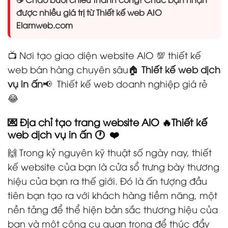
được nhiều giá trị từ Thiết kế web AIO
Elamweb.com
📺 Nơi tạo giao diện website AIO 💯 thiết kế
web bán hàng chuyên sâu🏠
Thiết kế web dịch
vụ in ấn
📢 Thiết kế web doanh nghiệp giá rẻ
😂
💌 Địa chỉ tạo trang website AIO 🔥
Thiết kế
web dịch vụ in ấn
🕐 ❤️
🙌 Trong kỷ nguyên kỹ thuật số ngày nay, thiết
kế website của bạn là cửa sổ trưng bày thương
hiệu của bạn ra thế giới. Đó là ấn tượng đầu
tiên bạn tạo ra với khách hàng tiềm năng, một
nền tảng để thể hiện bản sắc thương hiệu của
bạn và một công cụ quan trọng để thúc đẩy