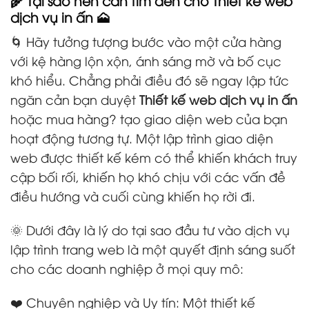
🌾 Tại sao nên cần tìm đến chỗ
Thiết kế web
dịch vụ in ấn
🗻
🌀 Hãy tưởng tượng bước vào một cửa hàng
với kệ hàng lộn xộn, ánh sáng mờ và bố cục
khó hiểu. Chẳng phải điều đó sẽ ngay lập tức
ngăn cản bạn duyệt
Thiết kế web dịch vụ in ấn
hoặc mua hàng? tạo giao diện web của bạn
hoạt động tương tự. Một lập trình giao diện
web được thiết kế kém có thể khiến khách truy
cập bối rối, khiến họ khó chịu với các vấn đề
điều hướng và cuối cùng khiến họ rời đi.
🌞 Dưới đây là lý do tại sao đầu tư vào dịch vụ
lập trình trang web là một quyết định sáng suốt
cho các doanh nghiệp ở mọi quy mô:
❤️ Chuyên nghiệp và Uy tín: Một thiết kế