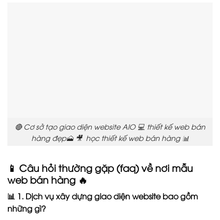
🔴 Cơ sở tạo giao diện website AIO 💻 thiết kế web bán
hàng đẹp🗻 🎥 học thiết kế web bán hàng 📊
📱 Câu hỏi thường gặp (faq) về nơi mẫu
web bán hàng 🔥
📊 1. Dịch vụ xây dựng giao diện website bao gồm
những gì?