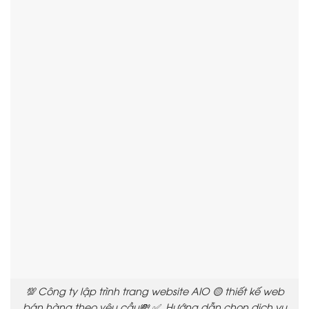
💯 Công ty lập trình trang website AIO 🟡 thiết kế web
bán hàng theo yêu cầu💸 ✅ Hướng dẫn chọn dịch vụ