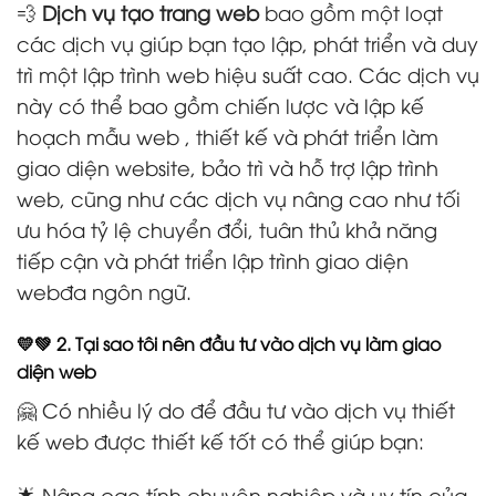
💨
Dịch vụ tạo trang web
bao gồm một loạt
các dịch vụ giúp bạn tạo lập, phát triển và duy
trì một lập trình web hiệu suất cao. Các dịch vụ
này có thể bao gồm chiến lược và lập kế
hoạch mẫu web , thiết kế và phát triển làm
giao diện website, bảo trì và hỗ trợ lập trình
web, cũng như các dịch vụ nâng cao như tối
ưu hóa tỷ lệ chuyển đổi, tuân thủ khả năng
tiếp cận và phát triển lập trình giao diện
webđa ngôn ngữ.
💛💚 2. Tại sao tôi nên đầu tư vào dịch vụ làm giao
diện web
🤗 Có nhiều lý do để đầu tư vào dịch vụ thiết
kế web được thiết kế tốt có thể giúp bạn:
🌟 Nâng cao tính chuyên nghiệp và uy tín của