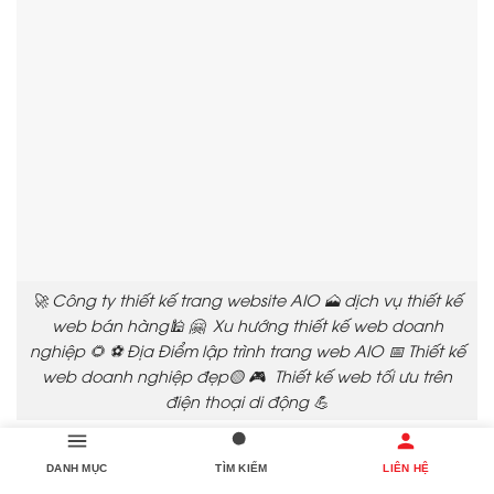
🚀 Công ty thiết kế trang website AIO 🗻 dịch vụ thiết kế
web bán hàng🕌 🤗 Xu hướng thiết kế web doanh
nghiệp 🌻 ⚽ Địa Điểm lập trình trang web AIO 📅 Thiết kế
web doanh nghiệp đẹp🟡 🎮 Thiết kế web tối ưu trên
điện thoại di động 💪
🌟 3. Làm thế nào để chọn nhà cung cấp mẫu
DANH MỤC
TÌM KIẾM
LIÊN HỆ