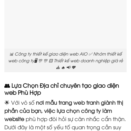
📊 Công ty thiết kế giao diện web AIO ✅ Nhóm thiết kế
web công ty🖥️ 🎊 🎊 🟨 Thiết kế web doanh nghiệp giá rẻ
⛪ 🔥 📢 🧡
👥 Lựa Chọn Địa chỉ chuyên tạo giao diện
web Phù Hợp
🌟 Với vô số
nơi mẫu trang web tranh giành thị
phần của bạn, việc lựa chọn công ty làm
website
phù hợp đòi hỏi sự cân nhắc cẩn thận.
Dưới đây là một số yếu tố quan trọng cần suy