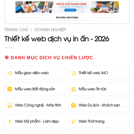
TRANG CHỦ
/
DOANH NGHIỆP
Thiết kế web dịch vụ in ấn - 2026
🎯 DANH MỤC DỊCH VỤ CHIẾN LƯỢC
🎨
🚀
Mẫu giao diện web
Thiết kế web AIO
🏢
📰
Mẫu web Bất động sản
Mẫu web Tin tức
💻
🏨
Web Công nghệ - Máy tính
Web Du lịch - Khách sạn
💄
👗
Web Mỹ phẩm - Làm đẹp
Web Thời trang